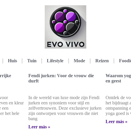
Huis
Tuin
Lifestyle
Mode
Reizen
Foodi
rrijke
Fendi jurken: Voor de vrouw die
Waarom yoga
durft
en geest
voor
In de wereld van luxe mode zijn Fendi
Ontdek de vo
leven en kleur
jurken een synoniem voor stijl en
het bijdraagt
r een
zelfvertrouwen. Deze exclusieve jurken
ontspanning e
r het hele
zijn ontworpen voor vrouwen die niet
yoga goed is 
bang
Leer más »
Leer más »