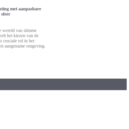
hting met aanpasbare
 sfeer
e wereld van slimme
eelt het kiezen van de
n cruciale rol in het
een aangename omgeving.
 Deutschland
o España