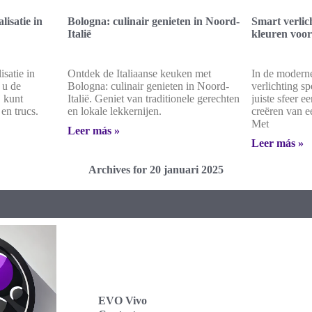
lisatie in
Bologna: culinair genieten in Noord-
Smart verlic
Italië
kleuren voor
isatie in
Ontdek de Italiaanse keuken met
In de modern
 u de
Bologna: culinair genieten in Noord-
verlichting sp
j kunt
Italië. Geniet van traditionele gerechten
juiste sfeer ee
en trucs.
en lokale lekkernijen.
creëren van 
Met
Leer más »
Leer más »
Archives for 20 januari 2025
Evo Vivo
Evo Viv
EVO Vivo