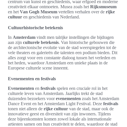
centrum van kunst en geschiedenis, waar erfgoed en moderne
creativiteit elkaar ontmoeten. Musea zoals het
Rijksmuseum
en het
Van Gogh Museum
vertellen verhalen over de
rijke
cultuur
en geschiedenis van Nederland.
Cultuurhistorische betekenis
In
Amsterdam
vindt men talrijke instellingen die bijdragen
aan zijn
culturele betekenis
. Van historische gebouwen die
de architectonische evolutie van de stad weerspiegelen tot de
vele theaters en galerieën die talenten een podium bieden. Dit
alles zorgt voor een constante dialoog tussen het verleden en
het heden, waardoor Amsterdam een unieke plaats in de
Europese culturele scene inneemt.
Evenementen en festivals
Evenementen
en
festivals
spelen een cruciale rol in het
culturele leven van Amsterdam. Jaarlijks trekt de stad
duizenden bezoekers voor
evenementen
zoals het Amsterdam
Dance Event en het Amsterdam Light Festival. Deze
festivals
tonen niet alleen de
rijke cultuur
van de stad, maar ook de
innovatieve geest en diversiteit van zijn inwoners. Tijdens
deze bijeenkomsten komen zowel lokale als internationale
artiesten samen om hun creativiteit te delen, waardoor de stad