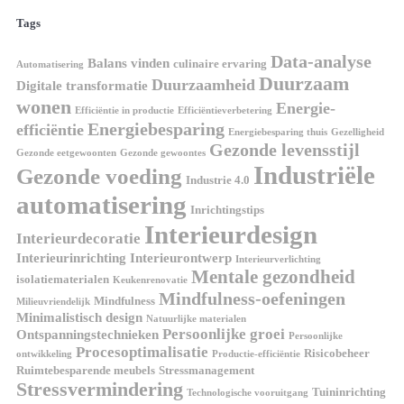
Tags
Data-analyse
Balans vinden
culinaire ervaring
Automatisering
Duurzaam
Duurzaamheid
Digitale transformatie
wonen
Energie-
Efficiëntie in productie
Efficiëntieverbetering
Energiebesparing
efficiëntie
Energiebesparing thuis
Gezelligheid
Gezonde levensstijl
Gezonde eetgewoonten
Gezonde gewoontes
Industriële
Gezonde voeding
Industrie 4.0
automatisering
Inrichtingstips
Interieurdesign
Interieurdecoratie
Interieurinrichting
Interieurontwerp
Interieurverlichting
Mentale gezondheid
isolatiematerialen
Keukenrenovatie
Mindfulness-oefeningen
Mindfulness
Milieuvriendelijk
Minimalistisch design
Natuurlijke materialen
Persoonlijke groei
Ontspanningstechnieken
Persoonlijke
Procesoptimalisatie
Risicobeheer
ontwikkeling
Productie-efficiëntie
Ruimtebesparende meubels
Stressmanagement
Stressvermindering
Tuininrichting
Technologische vooruitgang