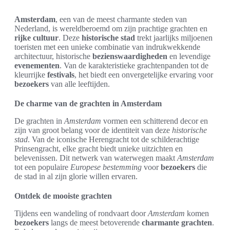
Amsterdam
, een van de meest charmante steden van
Nederland, is wereldberoemd om zijn prachtige grachten en
rijke cultuur
. Deze
historische stad
trekt jaarlijks miljoenen
toeristen met een unieke combinatie van indrukwekkende
architectuur, historische
bezienswaardigheden
en levendige
evenementen
. Van de karakteristieke grachtenpanden tot de
kleurrijke
festivals
, het biedt een onvergetelijke ervaring voor
bezoekers
van alle leeftijden.
De charme van de grachten in Amsterdam
De grachten in
Amsterdam
vormen een schitterend decor en
zijn van groot belang voor de identiteit van deze
historische
stad
. Van de iconische Herengracht tot de schilderachtige
Prinsengracht, elke gracht biedt unieke uitzichten en
belevenissen. Dit netwerk van waterwegen maakt
Amsterdam
tot een populaire
Europese bestemming
voor
bezoekers
die
de stad in al zijn glorie willen ervaren.
Ontdek de mooiste grachten
Tijdens een wandeling of rondvaart door
Amsterdam
komen
bezoekers
langs de meest betoverende
charmante grachten
.