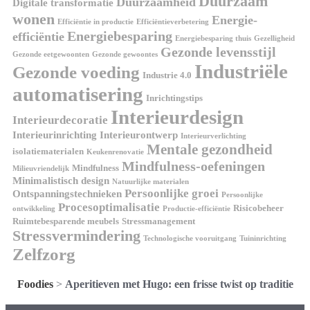
Duurzaam
Duurzaamheid
Digitale transformatie
wonen
Energie-
Efficiëntie in productie
Efficiëntieverbetering
Energiebesparing
efficiëntie
Energiebesparing thuis
Gezelligheid
Gezonde levensstijl
Gezonde eetgewoonten
Gezonde gewoontes
Industriële
Gezonde voeding
Industrie 4.0
automatisering
Inrichtingstips
Interieurdesign
Interieurdecoratie
Interieurinrichting
Interieurontwerp
Interieurverlichting
Mentale gezondheid
isolatiematerialen
Keukenrenovatie
Mindfulness-oefeningen
Mindfulness
Milieuvriendelijk
Minimalistisch design
Natuurlijke materialen
Persoonlijke groei
Ontspanningstechnieken
Persoonlijke
Procesoptimalisatie
Risicobeheer
ontwikkeling
Productie-efficiëntie
Ruimtebesparende meubels
Stressmanagement
Stressvermindering
Technologische vooruitgang
Tuininrichting
Zelfzorg
Foodies
>
Aperitieven met Hugo: een frisse twist op traditie