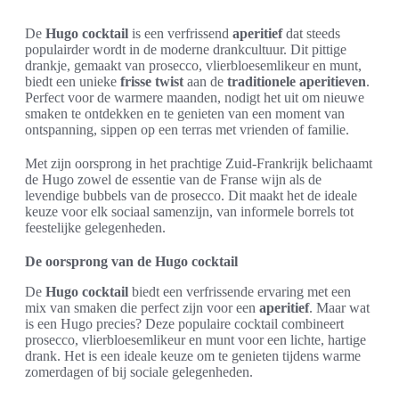
De
Hugo cocktail
is een verfrissend
aperitief
dat steeds
populairder wordt in de moderne drankcultuur. Dit pittige
drankje, gemaakt van prosecco, vlierbloesemlikeur en munt,
biedt een unieke
frisse twist
aan de
traditionele aperitieven
.
Perfect voor de warmere maanden, nodigt het uit om nieuwe
smaken te ontdekken en te genieten van een moment van
ontspanning, sippen op een terras met vrienden of familie.
Met zijn oorsprong in het prachtige Zuid-Frankrijk belichaamt
de Hugo zowel de essentie van de Franse wijn als de
levendige bubbels van de prosecco. Dit maakt het de ideale
keuze voor elk sociaal samenzijn, van informele borrels tot
feestelijke gelegenheden.
De oorsprong van de Hugo cocktail
De
Hugo cocktail
biedt een verfrissende ervaring met een
mix van smaken die perfect zijn voor een
aperitief
. Maar wat
is een Hugo precies? Deze populaire cocktail combineert
prosecco, vlierbloesemlikeur en munt voor een lichte, hartige
drank. Het is een ideale keuze om te genieten tijdens warme
zomerdagen of bij sociale gelegenheden.