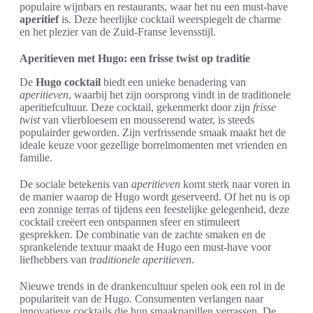
populaire wijnbars en restaurants, waar het nu een must-have
aperitief
is. Deze heerlijke cocktail weerspiegelt de charme
en het plezier van de Zuid-Franse levensstijl.
Aperitieven met Hugo: een frisse twist op traditie
De
Hugo cocktail
biedt een unieke benadering van
aperitieven
, waarbij het zijn oorsprong vindt in de traditionele
aperitiefcultuur. Deze cocktail, gekenmerkt door zijn
frisse
twist
van vlierbloesem en mousserend water, is steeds
populairder geworden. Zijn verfrissende smaak maakt het de
ideale keuze voor gezellige borrelmomenten met vrienden en
familie.
De sociale betekenis van
aperitieven
komt sterk naar voren in
de manier waarop de Hugo wordt geserveerd. Of het nu is op
een zonnige terras of tijdens een feestelijke gelegenheid, deze
cocktail creëert een ontspannen sfeer en stimuleert
gesprekken. De combinatie van de zachte smaken en de
sprankelende textuur maakt de Hugo een must-have voor
liefhebbers van
traditionele aperitieven
.
Nieuwe trends in de drankencultuur spelen ook een rol in de
populariteit van de Hugo. Consumenten verlangen naar
innovatieve cocktails die hun smaakpapillen verrassen. De