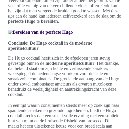
Veelvoorkomende fouten zijn onder andere het gebruik van te
veel of te weinig van de verschillende vloeistoffen. Ook kan
het zijn dat men vergeet de kruiden goed te wassen. Met deze
tips
aan de hand kan iedereen zelfverzekerd aan de slag om de
perfecte Hugo
te
bereiden
.
Conclusie: De Hugo cocktail in de moderne
aperitiefcultuur
De Hugo cocktail heeft zich in de afgelopen jaren stevig
gevestigd binnen de
moderne aperitiefcultuur
. Het drankje,
dat bekend staat om zijn lichte en verfrissende karakter,
weerspiegelt de hedendaagse voorkeur voor delicate en
smaakvolle combinaties. De groeiende aanhang van de Hugo
onder zowel enthousiaste amateurs als ervaren mixologen
benadrukt de veelzijdigheid en aantrekkingskracht van deze
cocktail.
In een tijd waarin consumenten steeds meer op zoek zijn naar
spannende smaken en gezonde ingrediënten, biedt de Hugo
cocktail precies dat: een smaakvolle ervaring met een subtiele
hint van munt en de bruisende frisheid van prosecco. Dit
maakt het een uitstekende keuze voor een breed scala aan