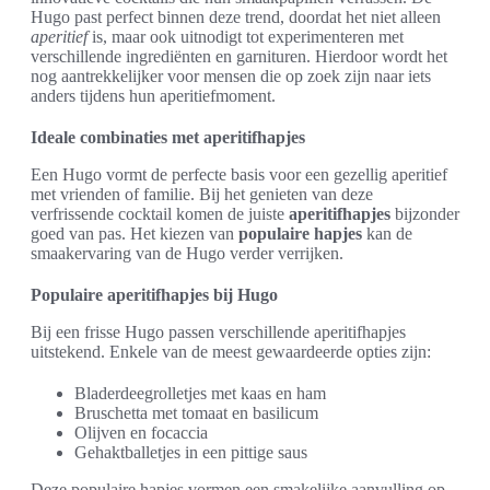
Hugo past perfect binnen deze trend, doordat het niet alleen
aperitief
is, maar ook uitnodigt tot experimenteren met
verschillende ingrediënten en garnituren. Hierdoor wordt het
nog aantrekkelijker voor mensen die op zoek zijn naar iets
anders tijdens hun aperitiefmoment.
Ideale combinaties met aperitifhapjes
Een Hugo vormt de perfecte basis voor een gezellig aperitief
met vrienden of familie. Bij het genieten van deze
verfrissende cocktail komen de juiste
aperitifhapjes
bijzonder
goed van pas. Het kiezen van
populaire hapjes
kan de
smaakervaring van de Hugo verder verrijken.
Populaire aperitifhapjes bij Hugo
Bij een frisse Hugo passen verschillende aperitifhapjes
uitstekend. Enkele van de meest gewaardeerde opties zijn:
Bladerdeegrolletjes met kaas en ham
Bruschetta met tomaat en basilicum
Olijven en focaccia
Gehaktballetjes in een pittige saus
Deze populaire hapjes vormen een smakelijke aanvulling op