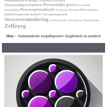
Minimalistisch design
Natuurlijke materialen
Persoonlijke groei
Ontspanningstechnieken
Persoonlijke
Procesoptimalisatie
Risicobeheer
ontwikkeling
Productie-efficiëntie
Ruimtebesparende meubels
Stressmanagement
Stressvermindering
Technologische vooruitgang
Tuininrichting
Zelfzorg
Huis
>
Automatische zeepdispenser: hygiënisch en modern