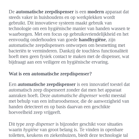
De
automatische zeepdispenser
is een
modern
apparaat dat
steeds vaker in huishoudens en op werkplekken wordt
gebruikt. Dit innovatieve systeem maakt gebruik van
technologie om een hygiënische manier van handen wassen te
waarborgen. Met een focus op gebruiksvriendelijkheid en het
eenvoudig onderhouden van goede
handhygiëne
, zijn
automatische zeepdispensers ontworpen om besmetting met
bacteriën te verminderen. Dankzij de touchless functionaliteit
hoeft men geen fysiek contact te maken met de dispenser, wat
bijdraagt aan een veiligere en hygiënische ervaring.
Wat is een automatische zeepdispenser?
Een
automatische zeepdispenser
is een innovatief toestel dat
automatisch zeep dispenseert zonder dat men het apparaat
aanraken hoeft. Deze
automatische dispenser
werkt meestal
met behulp van een infraroodsensor, die de aanwezigheid van
handen detecteert en op basis daarvan een geschikte
hoeveelheid zeep vrijgeeft.
Dit type
zeep dispenser
is bijzonder geschikt voor situaties
waarin
hygiëne
van groot belang is. Te vinden in openbare
toiletten, keukens en ziekenhuizen, biedt deze technologie tal