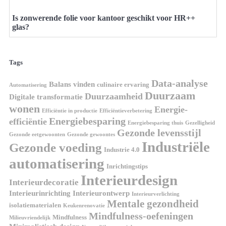
Is zonwerende folie voor kantoor geschikt voor HR++
glas?
Tags
Data-analyse
Balans vinden
culinaire ervaring
Automatisering
Duurzaam
Duurzaamheid
Digitale transformatie
wonen
Energie-
Efficiëntie in productie
Efficiëntieverbetering
Energiebesparing
efficiëntie
Energiebesparing thuis
Gezelligheid
Gezonde levensstijl
Gezonde eetgewoonten
Gezonde gewoontes
Industriële
Gezonde voeding
Industrie 4.0
automatisering
Inrichtingstips
Interieurdesign
Interieurdecoratie
Interieurinrichting
Interieurontwerp
Interieurverlichting
Mentale gezondheid
isolatiematerialen
Keukenrenovatie
Mindfulness-oefeningen
Mindfulness
Milieuvriendelijk