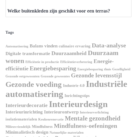
Welke buitenkleden zijn geschikt voor een terras?
Tags
Data-analyse
Balans vinden
culinaire ervaring
Automatisering
Duurzaam
Duurzaamheid
Digitale transformatie
wonen
Energie-
Efficiëntie in productie
Efficiëntieverbetering
Energiebesparing
efficiëntie
Energiebesparing thuis
Gezelligheid
Gezonde levensstijl
Gezonde eetgewoonten
Gezonde gewoontes
Industriële
Gezonde voeding
Industrie 4.0
automatisering
Inrichtingstips
Interieurdesign
Interieurdecoratie
Interieurinrichting
Interieurontwerp
Interieurverlichting
Mentale gezondheid
isolatiematerialen
Keukenrenovatie
Mindfulness-oefeningen
Mindfulness
Milieuvriendelijk
Minimalistisch design
Natuurlijke materialen