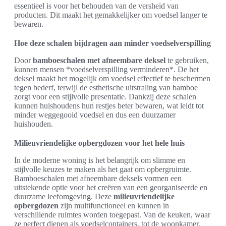
essentieel is voor het behouden van de versheid van
producten. Dit maakt het gemakkelijker om voedsel langer te
bewaren.
Hoe deze schalen bijdragen aan minder voedselverspilling
Door
bamboeschalen met afneembare deksel
te gebruiken,
kunnen mensen *voedselverspilling verminderen*. De het
deksel maakt het mogelijk om voedsel effectief te beschermen
tegen bederf, terwijl de esthetische uitstraling van bamboe
zorgt voor een stijlvolle presentatie. Dankzij deze schalen
kunnen huishoudens hun restjes beter bewaren, wat leidt tot
minder weggegooid voedsel en dus een duurzamer
huishouden.
Milieuvriendelijke opbergdozen voor het hele huis
In de moderne woning is het belangrijk om slimme en
stijlvolle keuzes te maken als het gaat om opbergruimte.
Bamboeschalen met afneembare deksels vormen een
uitstekende optie voor het creëren van een georganiseerde en
duurzame leefomgeving. Deze
milieuvriendelijke
opbergdozen
zijn multifunctioneel en kunnen in
verschillende ruimtes worden toegepast. Van de keuken, waar
ze perfect dienen als voedselcontainers, tot de woonkamer,