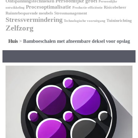
Persoonlijke groei
Ontspanningstechnieken
Persoonlijke
Procesoptimalisatie
Risicobeheer
ontwikkeling
Productie-efficiëntie
Ruimtebesparende meubels
Stressmanagement
Stressvermindering
Tuininrichting
Technologische vooruitgang
Zelfzorg
Huis
>
Bamboeschalen met afneembare deksel voor opslag