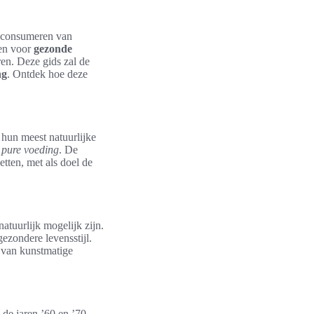
t consumeren van
zen voor
gezonde
en. Deze gids zal de
ng
. Ontdek hoe deze
 hun meest natuurlijke
p
pure voeding
. De
tten, met als doel de
atuurlijk mogelijk zijn.
ezondere levensstijl.
j van kunstmatige
de jaren ’60 en ’70.