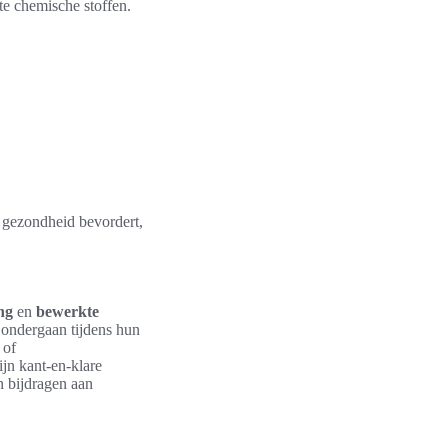
te chemische stoffen.
e gezondheid bevordert,
ng
en
bewerkte
 ondergaan tijdens hun
 of
jn kant-en-klare
n bijdragen aan