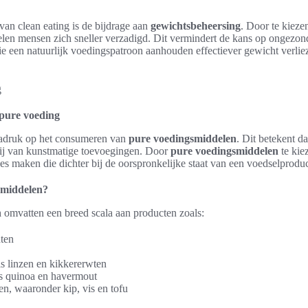
van clean eating is de bijdrage aan
gewichtsbeheersing
. Door te kiez
elen mensen zich sneller verzadigd. Dit vermindert de kans op ongezon
ie een natuurlijk voedingspatroon aanhouden effectiever gewicht verlie
 pure voeding
 nadruk op het consumeren van
pure voedingsmiddelen
. Dit betekent da
vrij van kunstmatige toevoegingen. Door
pure voedingsmiddelen
te kie
 maken die dichter bij de oorspronkelijke staat van een voedselproduc
smiddelen?
n
omvatten een breed scala aan producten zoals:
nten
ls linzen en kikkererwten
ls quinoa en havermout
en, waaronder kip, vis en tofu