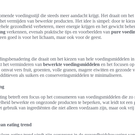
omende voedingsstijl die steeds meer aandacht krijgt. Het draait om he
het vermijden van bewerkte producten. Het idee is simpel: door te kie
hele gezondheid verbeteren, meer energie krijgen en het gewicht beher
ing
verkennen, evenals praktische tips en voorbeelden van
pure voedi
leen goed is voor het lichaam, maar ook voor de geest.
dingsbenadering die draait om het kiezen van hele voedingsmiddelen in
ukt het verminderen van
bewerkte voedingsmiddelen
en het focusen o
 omvat vers fruit, groenten, volle granen, magere eiwitten en gezonde ve
ditieven als suikers en conserveringsmiddelen te minimaliseren.
ing
ting betreft een focus op het consumeren van voedingsmiddelen die zo n
lheid bewerkte en ongezonde producten te beperken, wat leidt tot een g
gebruik van ingrediënten die niet alleen voedzaam zijn, maar ook vri
ean eating trend
clean eating
trend vindt zijn oorsprong in de gezondheidsbeweging van 