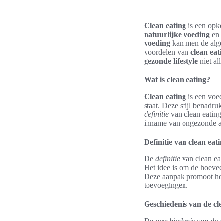
Clean eating
is een opk
natuurlijke voeding
en 
voeding
kan men de alge
voordelen van
clean eat
gezonde lifestyle
niet al
Wat is clean eating?
Clean eating
is een voe
staat. Deze stijl benadr
definitie
van clean eating
inname van ongezonde ad
Definitie van clean eat
De
definitie
van clean ea
Het idee is om de hoevee
Deze aanpak promoot het 
toevoegingen.
Geschiedenis van de cl
De
geschiedenis van de 