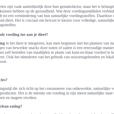
n zijn vaak aantrekkelijk door hun gemaksfactor, maar het is belangrij
t kunnen hebben op de gezondheid. Wat deze voedingsmiddelen verbind
idt tot een vermindering van hun natuurlijke voedingsstoffen. Daardoor
d dieet. Het is cruciaal om bewust te kiezen voor volledige, natuurlijke
ngsstoffen.
de voeding toe aan je dieet?
ing
in het dieet te integreren, kan men beginnen met het plannen van maa
gen van bewerkte snacks door noten of zaden is een eenvoudige manie
et zelf bereiden van maaltijden in plaats van kant-en-klaar voedsel te 
eren. Ook het stimuleren van het gebruik van seizoensgebonden en lokal
roon.
cies?
ingsstijl die zich richt op het consumeren van onbewerkte, natuurlijke
oducten. Het is de intentie om voeding in zijn meest natuurlijke staat t
anen en magere eiwitten.
clean eating?