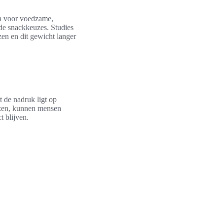
en voor voedzame,
de snackkeuzes. Studies
zen en dit gewicht langer
t de nadruk ligt op
zen, kunnen mensen
t blijven.