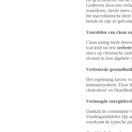
Gedreven door een verla
waarderen, steeds meer 
het macrobiotische dieet
bereik en zijn ze geëvol
Voordelen van clean ea
Clean eating biedt dive
wat leidt tot een
verbete
risico op chronische zie
ervaren in hun algehele 
Verbeterde gezondhei
Het regelmatig kiezen vo
immuunsysteem. Door de
cholesterol- en bloeddru
Verhoogde energielevel
Dankzij de consumptie 
Voedingsmiddelen rijk aa
voorkomt de typische pie