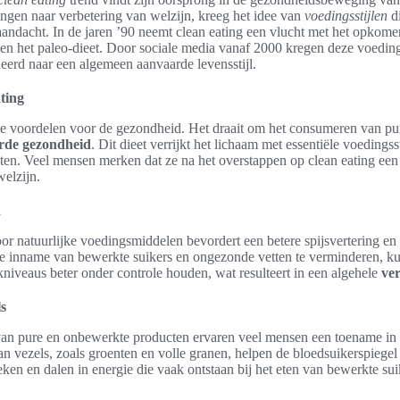
ngen naar verbetering van welzijn, kreeg het idee van
voedingsstijlen
di
aandacht. In de jaren ’90 neemt clean eating een vlucht met het opkom
 en het paleo-dieet. Door sociale media vanaf 2000 kregen deze voedin
ueerd naar een algemeen aanvaarde levensstijl.
ting
rse voordelen voor de gezondheid. Het draait om het consumeren van pu
rde gezondheid
. Dit dieet verrijkt het lichaam met essentiële voedings
kten. Veel mensen merken dat ze na het overstappen op clean eating een 
welzijn.
d
or natuurlijke voedingsmiddelen bevordert een betere spijsvertering en
 inname van bewerkte suikers en ongezonde vetten te verminderen, k
kniveaus beter onder controle houden, wat resulteert in een algehele
ve
s
van pure en onbewerkte producten ervaren veel mensen een toename in
n vezels, zoals groenten en volle granen, helpen de bloedsuikerspiegel 
ken en dalen in energie die vaak ontstaan bij het eten van bewerkte sui