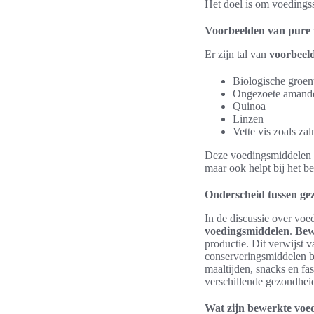
Het doel is om voedings
Voorbeelden van pure 
Er zijn tal van
voorbeel
Biologische groent
Ongezoete amand
Quinoa
Linzen
Vette vis zoals za
Deze voedingsmiddelen zi
maar ook helpt bij het b
Onderscheid tussen ge
In de discussie over voed
voedingsmiddelen
.
Bew
productie. Dit verwijst 
conserveringsmiddelen b
maaltijden, snacks en fa
verschillende gezondhei
Wat zijn bewerkte voe