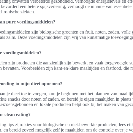
eating omvatten verbeterde gezondheid, verhoogde energielevels en eff
bevordert een betere spijsvertering, verhoogt de inname van essentiële
chronische ziekten.
van pure voedingsmiddelen?
dingsmiddelen zijn biologische groenten en fruit, noten, zaden, volle 
oals zalm. Deze voedingsmiddelen zijn vrij van kunstmatige toevoeging
e voedingsmiddelen?
en zijn producten die aanzienlijk zijn bewerkt en vaak toegevoegde su
 bevatten. Voorbeelden zijn kant-en-klare maaltijden en fastfood, die 
voeding in mijn dieet opnemen?
 je dieet toe te voegen, kun je beginnen met het plannen van maaltijde
te snacks door noten of zaden, en bereid je eigen maaltijden in plaats 
seizoensgebonden en lokale producten helpt ook bij het maken van gez
or clean eating?
ing tips zijn: kies voor biologische en niet-bewerkte producten, lees e
n, en bereid zoveel mogelijk zelf je maaltijden om de controle over je 