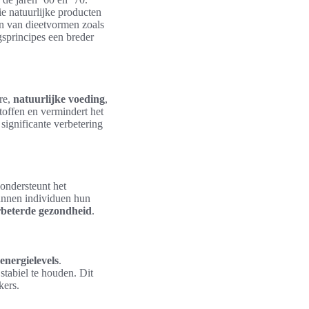
e natuurlijke producten
en van dieetvormen zoals
gsprincipes een breder
re,
natuurlijke voeding
,
stoffen en vermindert het
significante verbetering
 ondersteunt het
unnen individuen hun
rbeterde gezondheid
.
energielevels
.
stabiel te houden. Dit
kers.