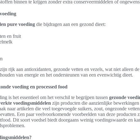
stoffen binnen te krijgen zonder extra conserveermiddelen of ongewens
voeding
den pure voeding
die bijdragen aan een gezond dieet:
en en fruit
elmelk
lm
jn rijk aan antioxidanten, gezonde vetten en vezels, wat niet alleen d
ehouden van energie en het ondersteunen van een evenwichtig dieet.
zonde voeding en processed food
ing is het essentieel om het verschil te begrijpen tussen
gezonde voedi
erkte voedingsmiddelen
zijn producten die aanzienlijke bewerkingen
vaak naar artikelen die veel toegevoegde suikers, zout, ongezonde vetten
evatten. Een paar veelvoorkomende voorbeelden van deze producten zi
stfood. Dit soort voedsel biedt doorgaans weinig voedingswaarde en ka
dsproblemen.
dingsmiddelen?