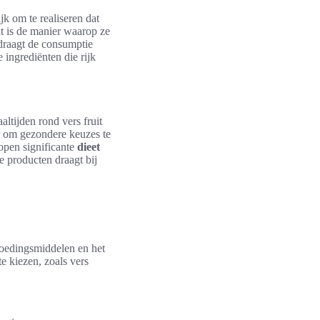
k om te realiseren dat
t is de manier waarop ze
 draagt de consumptie
 ingrediënten die rijk
ltijden rond vers fruit
r om gezondere keuzes te
kopen significante
dieet
e producten draagt bij
 voedingsmiddelen en het
e kiezen, zoals vers