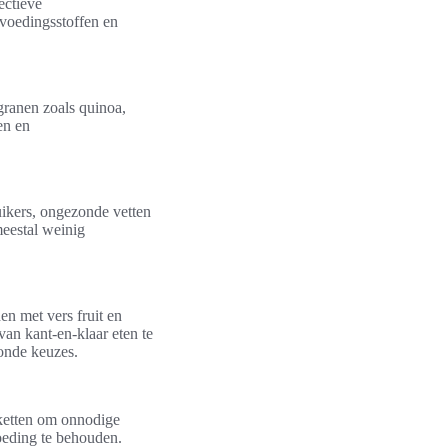
ectieve
 voedingsstoffen en
granen zoals quinoa,
en en
ikers, ongezonde vetten
meestal weinig
n met vers fruit en
van kant-en-klaar eten te
onde keuzes.
tiketten om onnodige
voeding te behouden.