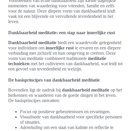
Voorbeelden van echte dankbaarheid zijn kleine dagelijkse
momenten van waardering voor vrienden, familie en zelfs
voor de natuur. Deze diepere vorm van dankbaarheid leidt
vaak tot een blijvende en vervullende tevredenheid in het
leven.
Dankbaarheid meditatie: een stap naar innerlijke rust
Dankbaarheid meditatie
biedt een waardevolle gelegenheid
voor individuen om
innerlijke rust
te ervaren en een diepere
verbinding met zichzelf en hun omgeving te creëren. Deze
vorm van meditatie combineert traditionele
meditatie
technieken
met het cultivieren van dankbaarheid, wat leidt tot
een gevoel van tevredenheid en welzijn.
De basisprincipes van dankbaarheid meditatie
Bovendien ligt de nadruk bij
dankbaarheid meditatie
op het
herkennen en waarderen van de goede dingen in het leven.
De basisprincipes omvatten:
Focus
op positieve gebeurtenissen en ervaringen.
Visualisatie
van dankbaarheid voor specifieke personen
of situaties.
Ademhaling
om een staat van kalmte en reflectie te