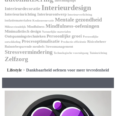
Inrichtingstips
Interieurdesign
Interieurdecoratie
Interieurinrichting
Interieurontwerp
Interieurverlichting
Mentale gezondheid
isolatiematerialen
Keukenrenovatie
Mindfulness-oefeningen
Mindfulness
Milieuvriendelijk
Minimalistisch design
Natuurlijke materialen
Persoonlijke groei
Ontspanningstechnieken
Persoonlijke
Procesoptimalisatie
Risicobeheer
ontwikkeling
Productie-efficiëntie
Ruimtebesparende meubels
Stressmanagement
Stressvermindering
Technologische vooruitgang
Tuininrichting
Zelfzorg
Lifestyle
>
Dankbaarheid oefenen voor meer tevredenheid