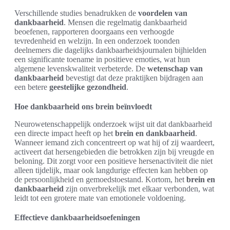
Verschillende studies benadrukken de
voordelen van
dankbaarheid
. Mensen die regelmatig dankbaarheid
beoefenen, rapporteren doorgaans een verhoogde
tevredenheid en welzijn. In een onderzoek toonden
deelnemers die dagelijks dankbaarheidsjournalen bijhielden
een significante toename in positieve emoties, wat hun
algemene levenskwaliteit verbeterde. De
wetenschap van
dankbaarheid
bevestigt dat deze praktijken bijdragen aan
een betere
geestelijke gezondheid
.
Hoe dankbaarheid ons brein beïnvloedt
Neurowetenschappelijk onderzoek wijst uit dat dankbaarheid
een directe impact heeft op het
brein en dankbaarheid
.
Wanneer iemand zich concentreert op wat hij of zij waardeert,
activeert dat hersengebieden die betrokken zijn bij vreugde en
beloning. Dit zorgt voor een positieve hersenactiviteit die niet
alleen tijdelijk, maar ook langdurige effecten kan hebben op
de persoonlijkheid en gemoedstoestand. Kortom, het
brein en
dankbaarheid
zijn onverbrekelijk met elkaar verbonden, wat
leidt tot een grotere mate van emotionele voldoening.
Effectieve dankbaarheidsoefeningen