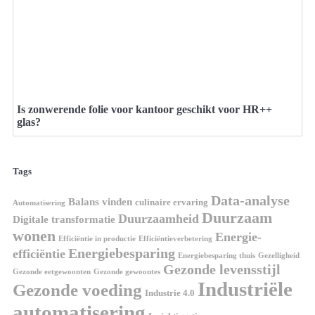
Is zonwerende folie voor kantoor geschikt voor HR++
glas?
Tags
Data-analyse
Balans vinden
culinaire ervaring
Automatisering
Duurzaam
Duurzaamheid
Digitale transformatie
wonen
Energie-
Efficiëntie in productie
Efficiëntieverbetering
Energiebesparing
efficiëntie
Energiebesparing thuis
Gezelligheid
Gezonde levensstijl
Gezonde eetgewoonten
Gezonde gewoontes
Industriële
Gezonde voeding
Industrie 4.0
automatisering