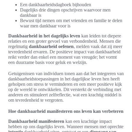
Een dankbaarheidsdagboek bijhouden
Dagelijks drie dingen opschrijven waarvoor men
dankbaar is
Bewust tijd nemen om met vrienden en familie te delen
waar men dankbaar voor is
Dankbaarheid in het dagelijks leven
kan leiden tot diepere
relaties en een groter gevoel van verbondenheid. Mensen die
regelmatig
dankbaarheid oefenen
, melden vaak dat zij meer
tevredenheid ervaren. De positieve impact van dankbaarheid
reikt verder dan enkel een moment van vreugde; het vormt
een duurzame basis voor geluk en welzijn.
Getuigenissen van individuen tonen aan dat het integreren van
dankbaarheidstoepassingen in het dagelijkse leven hen heeft
geholpen om stress te verminderen en een meer positieve kijk
op de wereld te ontwikkelen. Dit versterkt de verbinding met
anderen en stimuleert zelfreflectie, wat een krachtig middel is
om tevredenheid te vergroten.
Hoe dankbaarheid manifesteren ons leven kan verbeteren
Dankbaarheid manifesteren
kan een krachtige impact
hebben op ons dagelijks leven. Wanneer mensen met oprechte
intentie
dankbaarheid uiten, ontstaat er een
diepgang van