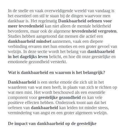
In de snelle en vaak overweldigende wereld van vandaag is
het essentieel om stil te staan bij de dingen waarvoor men
dankbaar is. Het regelmatig
Dankbaarheid oefenen voor
meer tevredenheid
kan niet alleen de mentale helderheid
bevorderen, maar ook de algemene
tevredenheid vergroten
.
Studies hebben aangetoond dat mensen die actief een
dankbaarheid mindset
aannemen, vaak een diepere
verbinding ervaren met hun emoties en een groter gevoel van
welzijn. In deze sectie wordt het belang van
dankbaarheid
in het dagelijks leven
belicht, en hoe dit onze geestelijke en
emotionele gezondheid versterkt.
Wat is dankbaarheid en waarom is het belangrijk?
Dankbaarheid
is een sterke emotie die zich uit in het
waarderen van wat men heeft, in plaats van zich te richten op
wat men mist. Het wordt beschouwd als een essentiële
component voor
geestelijke gezondheid
en kan vele
positieve effecten hebben. Onderzoek toont aan dat het
oefenen van
dankbaarheid
kan leiden tot minder stress,
vermindering van angst en een groter algemeen welzijn.
De impact van dankbaarheid op de geestelijke