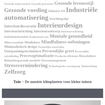
Gezonde levensstijl
Gezonde eetgewoonten
Gezonde gewoontes
Industriële
Gezonde voeding
Industrie 4.0
automatisering
Inrichtingstips
Interieurdesign
Interieurdecoratie
Interieurinrichting
Interieurontwerp
Interieurverlichting
Mentale gezondheid
isolatiematerialen
Keukenrenovatie
Mindfulness-oefeningen
Mindfulness
Milieuvriendelijk
Minimalistisch design
Natuurlijke materialen
Persoonlijke groei
Ontspanningstechnieken
Persoonlijke
Procesoptimalisatie
Risicobeheer
ontwikkeling
Productie-efficiëntie
Ruimtebesparende meubels
Stressmanagement
Stressvermindering
Technologische vooruitgang
Tuininrichting
Zelfzorg
Tuin
>
De mooiste klimplanten voor kleine tuinen