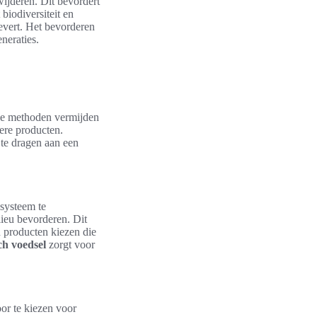
wijderen. Dit bevordert
 biodiversiteit en
vert. Het bevorderen
neraties.
ze methoden vermijden
ere producten.
 te dragen aan een
osysteem te
lieu bevorderen. Dit
n producten kiezen die
ch voedsel
zorgt voor
or te kiezen voor