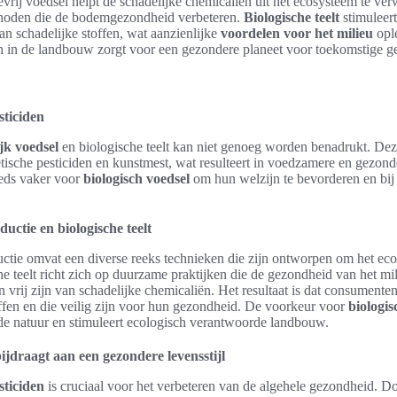
evrij voedsel helpt de schadelijke chemicaliën uit het ecosysteem te ver
oden die de bodemgezondheid verbeteren.
Biologische teelt
stimuleert
an schadelijke stoffen, wat aanzienlijke
voordelen voor het milieu
ople
n in de landbouw zorgt voor een gezondere planeet voor toekomstige ge
sticiden
jk voedsel
en biologische teelt kan niet genoeg worden benadrukt. De
tische pesticiden en kunstmest, wat resulteert in voedzamere en gezond
eds vaker voor
biologisch voedsel
om hun welzijn te bevorderen en bij
uctie en biologische teelt
ctie omvat een diverse reeks technieken die zijn ontworpen om het ec
e teelt richt zich op duurzame praktijken die de gezondheid van het mi
n vrij zijn van schadelijke chemicaliën. Het resultaat is dat consumente
offen en die veilig zijn voor hun gezondheid. De voorkeur voor
biologis
 de natuur en stimuleert ecologisch verantwoorde landbouw.
bijdraagt aan een gezondere levensstijl
sticiden
is cruciaal voor het verbeteren van de algehele gezondheid. Do