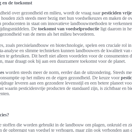
ng en de toekomst
dheid over gezondheid en milieu, wordt de vraag naar
pesticiden vrij
 houden zich steeds meer bezig met hun voedselkeuzes en maken de o
 en producenten in staat om innovatieve landbouwmethoden te verkennen
rijdingsmiddelen. De
toekomst van voedselproductie
ligt daarom in h
 gezondheid van de mens als het milieu bevorderen.
s, zoals precisielandbouw en biotechnologie, spelen een cruciale rol in 
ta-analyse en slimme technieken kunnen landbouwers de kwaliteit van 
en te gebruiken. Dit heeft niet alleen voordelen voor de consumenten d
en, maar draagt ook bij aan een duurzamere toekomst voor de planet.
es
worden steeds meer de norm, eerder dan de uitzondering. Steeds me
consumptie op het milieu en de eigen gezondheid. De keuze voor
pesti
ijdrage leveren aan een gezondere levensstijl en een betere planeet voo
 waarin pesticidenvrije producten de standaard zijn, is zichtbaar en b
enten.
cies?
e stoffen die worden gebruikt in de landbouw om plagen, onkruid en zie
 de opbrengst van voedsel te verhogen, maar zijn ook verbonden aan 