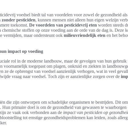
cidevrij voedsel biedt tal van voordelen voor zowel de gezondheid als 
 zonder pesticiden
, kunnen mensen niet alleen hun eigen welzijn ver
zamere toekomst.
De voordelen van pesticidevrij eten
worden steeds dui
n chemische stoffen op onze voeding aan de orde van de dag is. Deze ke
 te vermijden, maar ondersteunt ook
milieuvriendelijk eten
en het beho
 hun impact op voeding
uciale rol in de moderne landbouw, maar de gevolgen van hun gebruik
n voornamelijk toegepast om plagen, onkruid en ziekten in landbouwge
 ze de opbrengst van voedsel aanzienlijk verhogen, wat in veel gevall
wijde vraag naar voedsel. Toch zijn er aanzienlijke zorgen over de
imp
iën die zijn ontworpen om schadelijke organismen te bestrijden. Dit omv
n. Hun primaire doel is om de gezondheid van gewassen te waarborgen 
 zijn ze vaak ook verbonden aan de
impact van pesticiden op gezondhei
blootstelling tot ernstige gezondheidsproblemen kan leiden, zoals aller
ker.