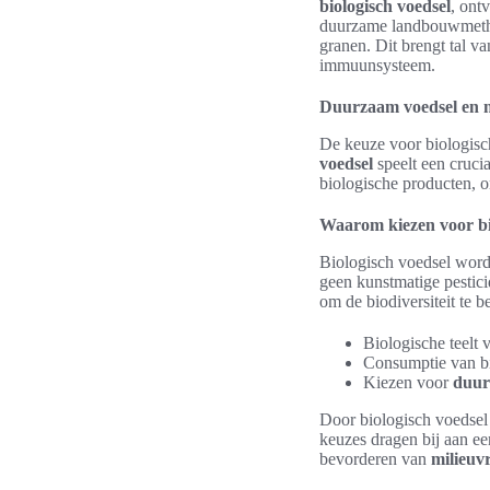
biologisch voedsel
, ont
duurzame landbouwmethode
granen. Dit brengt tal va
immuunsysteem.
Duurzaam voedsel en mi
De keuze voor biologisch
voedsel
speelt een cruci
biologische producten, o
Waarom kiezen voor bi
Biologisch voedsel wordt
geen kunstmatige pestic
om de biodiversiteit te 
Biologische teelt
Consumptie van bio
Kiezen voor
duur
Door biologisch voedsel
keuzes dragen bij aan e
bevorderen van
milieuv