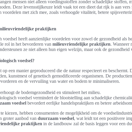
vangen mensen niet alleen voedingsstoffen zonder schadelijke stoffen, 
n. Deze levensstijlkeuze leidt vaak tot een dieet dat rijk is aan vers f
n voordelen met zich mee, zoals verhoogde vitaliteit, betere spijsverteri
lieuvriendelijke praktijken
 voedsel heeft aanzienlijke voordelen voor zowel de gezondheid als he
ale rol in het bevorderen van
milieuvriendelijke praktijken
. Wanneer 
ndersteunen ze niet alleen hun eigen welzijn, maar ook de gezondheid 
ologisch voedsel?
 op een manier geproduceerd die de natuur respecteert en beschermt. D
iden, kunstmest of genetisch gemodificeerde organismen. De producti
bevorderen en de vervuiling van water en bodem te minimaliseren.
 verhoogt de bodemgezondheid en stimuleert het milieu.
logisch voedsel vermindert de blootstelling aan schadelijke chemicali
zaam voedsel
bevordert eerlijke handelspraktijken en betere arbeidso
 te kiezen, hebben consumenten de mogelijkheid om de voedselindustri
en groter aanbod van
duurzaam voedsel
, wat leidt tot een positivere i
riendelijke praktijken
in de landbouw zal de basis leggen voor een d