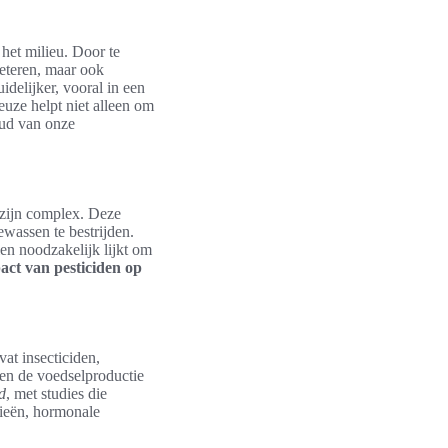
het milieu. Door te
beteren, maar ook
delijker, vooral in een
uze helpt niet alleen om
ud van onze
 zijn complex. Deze
wassen te bestrijden.
en noodzakelijk lijkt om
act van pesticiden op
at insecticiden,
en de voedselproductie
d
, met studies die
gieën, hormonale