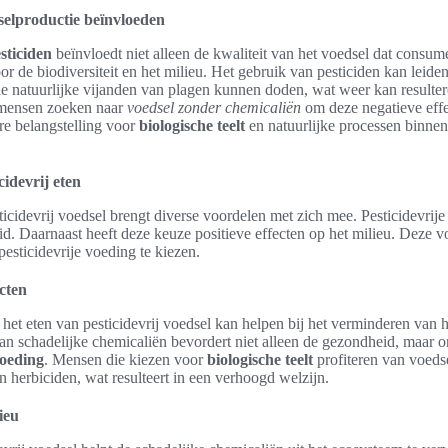
selproductie beïnvloeden
sticiden
beïnvloedt niet alleen de kwaliteit van het voedsel dat consu
r de biodiversiteit en het milieu. Het gebruik van pesticiden kan leide
e natuurlijke vijanden van plagen kunnen doden, wat weer kan resulte
 mensen zoeken naar
voedsel zonder chemicaliën
om deze negatieve effe
ere belangstelling voor
biologische teelt
en natuurlijke processen binnen
idevrij eten
cidevrij voedsel brengt diverse voordelen met zich mee. Pesticidevrije
d. Daarnaast heeft deze keuze positieve effecten op het milieu. Deze 
pesticidevrije voeding te kiezen.
cten
het eten van pesticidevrij voedsel kan helpen bij het verminderen van h
an schadelijke chemicaliën bevordert niet alleen de gezondheid, maar 
oeding
. Mensen die kiezen voor
biologische teelt
profiteren van voedsel
n herbiciden, wat resulteert in een verhoogd welzijn.
ieu