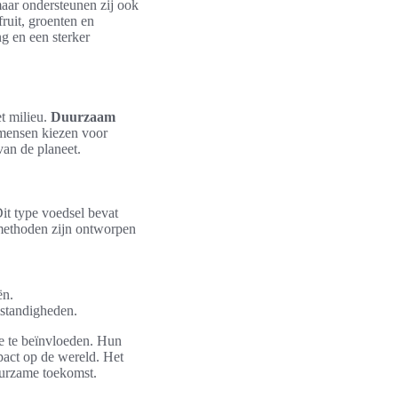
maar ondersteunen zij ook
ruit, groenten en
ng en een sterker
t milieu.
Duurzaam
mensen kiezen voor
van de planeet.
it type voedsel bevat
emethoden zijn ontworpen
ën.
mstandigheden.
e te beïnvloeden. Hun
mpact op de wereld. Het
uurzame toekomst.