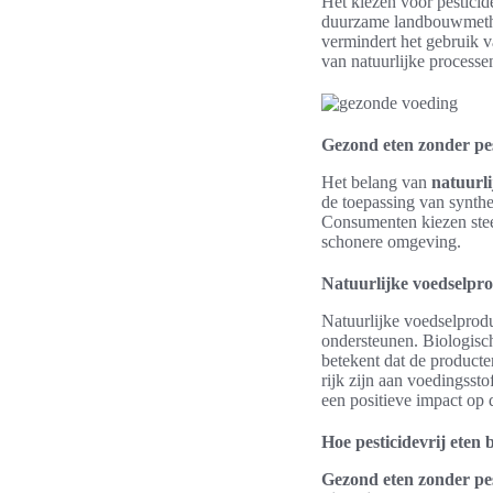
Het kiezen voor pesticid
duurzame landbouwmeth
vermindert het gebruik v
van natuurlijke processe
Gezond eten zonder pe
Het belang van
natuurli
de toepassing van synthe
Consumenten kiezen ste
schonere omgeving.
Natuurlijke voedselprod
Natuurlijke voedselprodu
ondersteunen. Biologisch
betekent dat de producte
rijk zijn aan voedingsst
een positieve impact op
Hoe pesticidevrij eten 
Gezond eten zonder pe