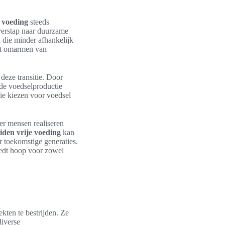
e voeding
steeds
verstap naar duurzame
 die minder afhankelijk
et omarmen van
deze transitie. Door
de voedselproductie
ie kiezen voor voedsel
er mensen realiseren
ciden vrije voeding
kan
r toekomstige generaties.
iedt hoop voor zowel
kten te bestrijden. Ze
diverse