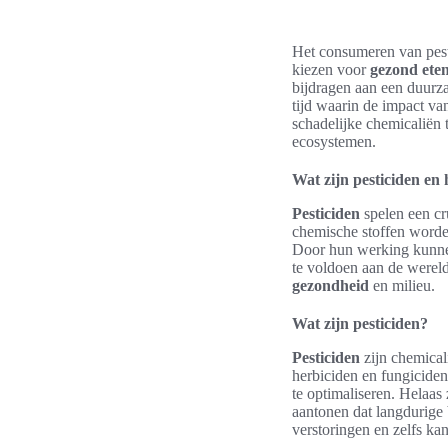
Het consumeren van pesti
kiezen voor
gezond eten
bijdragen aan een duur
tijd waarin de impact va
schadelijke chemicaliën
ecosystemen.
Wat zijn pesticiden en
Pesticiden
spelen een cr
chemische stoffen worde
Door hun werking kunnen
te voldoen aan de wereld
gezondheid
en milieu.
Wat zijn pesticiden?
Pesticiden
zijn chemical
herbiciden en fungicide
te optimaliseren. Helaas
aantonen dat langdurige 
verstoringen en zelfs kan