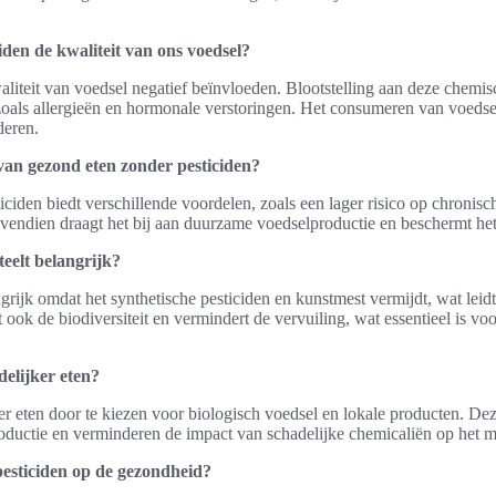
iden de kwaliteit van ons voedsel?
liteit van voedsel negatief beïnvloeden. Blootstelling aan deze chemisc
als allergieën en hormonale verstoringen. Het consumeren van voedse
deren.
van gezond eten zonder pesticiden?
ciden biedt verschillende voordelen, zoals een lager risico op chronisc
endien draagt het bij aan duurzame voedselproductie en beschermt het 
teelt belangrijk?
ngrijk omdat het synthetische pesticiden en kunstmest vermijdt, wat leid
 ook de biodiversiteit en vermindert de vervuiling, wat essentieel is v
delijker eten?
er eten door te kiezen voor biologisch voedsel en lokale producten. De
ductie en verminderen de impact van schadelijke chemicaliën op het mi
esticiden op de gezondheid?