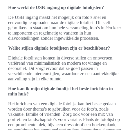
Hoe werkt de USB-ingang op digitale fotolijsten?
De USB-ingang maakt het mogelijk om foto’s snel en
eenvoudig te uploaden naar de digitale fotolijst. Dit stelt
gebruikers in staat om hun hele verzameling foto’s in één keer
te importeren en regelmatig te variëren in hun
diavoorstellingen zonder ingewikkelde processen.
Welke stijlen digitale fotolijsten zijn er beschikbaar?
Digitale fotolijsten komen in diverse stijlen en ontwerpen,
variërend van minimalistisch en modern tot vintage en
decoratief. Dit zorgt ervoor dat ze goed passen in
verschillende interieurstijlen, waardoor ze een aantrekkelijke
aanvulling zijn in elke ruimte.
Hoe kan ik mijn digitale fotolijst het beste inrichten in
mijn huis?
Het inrichten van een digitale fotolijst kan het beste gedaan
worden door thema’s te gebruiken voor de foto’s, zoals
vakantie, familie of vrienden. Zorg ook voor een mix van
portret- en landschapfoto’s voor variatie. Plaats de fotolijst op
een prominente plek, bijv. een dressoir of een boekenplank,
en combineer het eventueel met andere decoratieve elementen