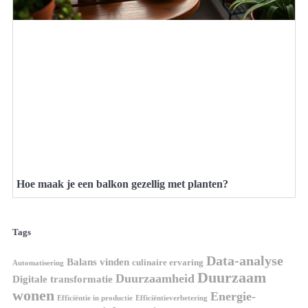
Hoe maak je een balkon gezellig met planten?
Tags
Data-analyse
Balans vinden
culinaire ervaring
Automatisering
Duurzaam
Duurzaamheid
Digitale transformatie
wonen
Energie-
Efficiëntie in productie
Efficiëntieverbetering