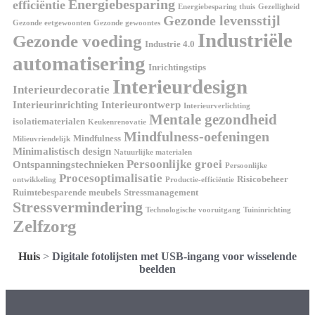
Energiebesparing
efficiëntie
Energiebesparing thuis
Gezelligheid
Gezonde levensstijl
Gezonde eetgewoonten
Gezonde gewoontes
Industriële
Gezonde voeding
Industrie 4.0
automatisering
Inrichtingstips
Interieurdesign
Interieurdecoratie
Interieurinrichting
Interieurontwerp
Interieurverlichting
Mentale gezondheid
isolatiematerialen
Keukenrenovatie
Mindfulness-oefeningen
Mindfulness
Milieuvriendelijk
Minimalistisch design
Natuurlijke materialen
Persoonlijke groei
Ontspanningstechnieken
Persoonlijke
Procesoptimalisatie
Risicobeheer
ontwikkeling
Productie-efficiëntie
Ruimtebesparende meubels
Stressmanagement
Stressvermindering
Technologische vooruitgang
Tuininrichting
Zelfzorg
Huis
>
Digitale fotolijsten met USB-ingang voor wisselende
beelden