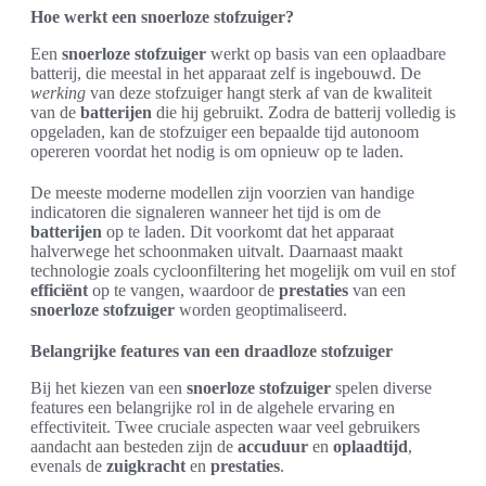
Hoe werkt een snoerloze stofzuiger?
Een
snoerloze stofzuiger
werkt op basis van een oplaadbare
batterij, die meestal in het apparaat zelf is ingebouwd. De
werking
van deze stofzuiger hangt sterk af van de kwaliteit
van de
batterijen
die hij gebruikt. Zodra de batterij volledig is
opgeladen, kan de stofzuiger een bepaalde tijd autonoom
opereren voordat het nodig is om opnieuw op te laden.
De meeste moderne modellen zijn voorzien van handige
indicatoren die signaleren wanneer het tijd is om de
batterijen
op te laden. Dit voorkomt dat het apparaat
halverwege het schoonmaken uitvalt. Daarnaast maakt
technologie zoals cycloonfiltering het mogelijk om vuil en stof
efficiënt
op te vangen, waardoor de
prestaties
van een
snoerloze stofzuiger
worden geoptimaliseerd.
Belangrijke features van een draadloze stofzuiger
Bij het kiezen van een
snoerloze stofzuiger
spelen diverse
features een belangrijke rol in de algehele ervaring en
effectiviteit. Twee cruciale aspecten waar veel gebruikers
aandacht aan besteden zijn de
accuduur
en
oplaadtijd
,
evenals de
zuigkracht
en
prestaties
.