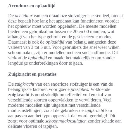
Accuduur en oplaadtijd
De
accuduur
van een draadloze stofzuiger is essentieel, omdat
deze bepaalt hoe lang het apparaat kan functioneren voordat
het opnieuw moet worden opgeladen. De meeste modellen
bieden een gebruiksduur tussen de 20 en 60 minuten, wat
afhangt van het type gebruik en de geselecteerde modus.
Daarnaast is ook de
oplaadtijd
van belang, aangezien deze
varieert van 3 tot 5 uur. Voor gebruikers die snel weer willen
schoonmaken, zijn er modellen met een snellaadfunctie. Dit
verkort de
oplaadtijd
en maakt het makkelijker om zonder
langdurige onderbrekingen door te gaan.
Zuigkracht en prestaties
De
zuigkracht
van een snoerloze stofzuiger is een van de
belangrijkste factoren voor goede
prestaties
. Voldoende
zuigkracht
is noodzakelijk om effectief vuil en stof van
verschillende soorten oppervlakken te verwijderen. Veel
moderne modellen zijn uitgerust met verschillende
modusinstellingen, zodat de gebruiker de
zuigkracht
kan
aanpassen aan het type oppervlak dat wordt gereinigd. Dit
zorgt voor optimale
schoonmaakresultaten
zonder schade aan
delicate vloeren of tapijten.