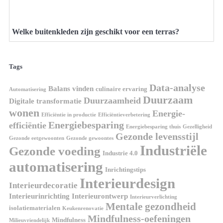
Welke buitenkleden zijn geschikt voor een terras?
Tags
Data-analyse
Balans vinden
culinaire ervaring
Automatisering
Duurzaam
Duurzaamheid
Digitale transformatie
wonen
Energie-
Efficiëntie in productie
Efficiëntieverbetering
Energiebesparing
efficiëntie
Energiebesparing thuis
Gezelligheid
Gezonde levensstijl
Gezonde eetgewoonten
Gezonde gewoontes
Industriële
Gezonde voeding
Industrie 4.0
automatisering
Inrichtingstips
Interieurdesign
Interieurdecoratie
Interieurinrichting
Interieurontwerp
Interieurverlichting
Mentale gezondheid
isolatiematerialen
Keukenrenovatie
Mindfulness-oefeningen
Mindfulness
Milieuvriendelijk