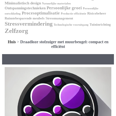
Minimalistisch design
Natuurlijke materialen
Persoonlijke groei
Ontspanningstechnieken
Persoonlijke
Procesoptimalisatie
Risicobeheer
ontwikkeling
Productie-efficiëntie
Ruimtebesparende meubels
Stressmanagement
Stressvermindering
Tuininrichting
Technologische vooruitgang
Zelfzorg
Huis
>
Draadloze stofzuiger met muurbeugel: compact en
efficiënt