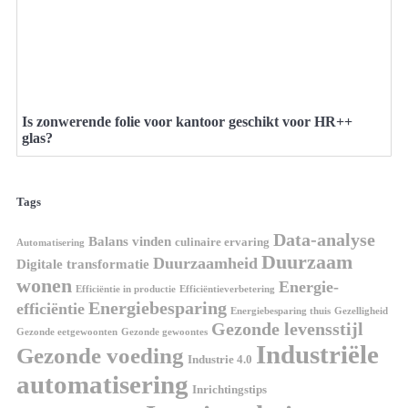
Is zonwerende folie voor kantoor geschikt voor HR++
glas?
Tags
Data-analyse
Balans vinden
culinaire ervaring
Automatisering
Duurzaam
Duurzaamheid
Digitale transformatie
wonen
Energie-
Efficiëntie in productie
Efficiëntieverbetering
Energiebesparing
efficiëntie
Energiebesparing thuis
Gezelligheid
Gezonde levensstijl
Gezonde eetgewoonten
Gezonde gewoontes
Industriële
Gezonde voeding
Industrie 4.0
automatisering
Inrichtingstips