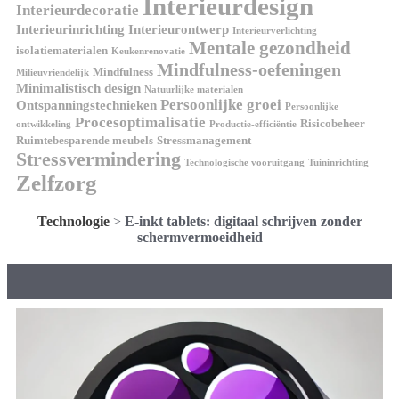
Interieurdesign
Interieurdecoratie
Interieurinrichting
Interieurontwerp
Interieurverlichting
Mentale gezondheid
isolatiematerialen
Keukenrenovatie
Mindfulness-oefeningen
Mindfulness
Milieuvriendelijk
Minimalistisch design
Natuurlijke materialen
Persoonlijke groei
Ontspanningstechnieken
Persoonlijke
Procesoptimalisatie
Risicobeheer
ontwikkeling
Productie-efficiëntie
Ruimtebesparende meubels
Stressmanagement
Stressvermindering
Technologische vooruitgang
Tuininrichting
Zelfzorg
Technologie
>
E-inkt tablets: digitaal schrijven zonder
schermvermoeidheid