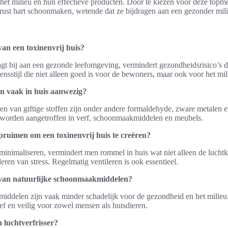
het milieu en hun effectieve producten. Door te kiezen voor deze top
ust hart schoonmaken, wetende dat ze bijdragen aan een gezonder mili
van een toxinenvrij huis?
agt bij aan een gezonde leefomgeving, vermindert gezondheidsrisico’s do
ensstijl die niet alleen goed is voor de bewoners, maar ook voor het mil
ijn vaak in huis aanwezig?
 van giftige stoffen zijn onder andere formaldehyde, zware metalen e
 worden aangetroffen in verf, schoonmaakmiddelen en meubels.
pruimen om een toxinenvrij huis te creëren?
minimaliseren, vermindert men rommel in huis wat niet alleen de luchtkw
eren van stress. Regelmatig ventileren is ook essentieel.
 van natuurlijke schoonmaakmiddelen?
iddelen zijn vaak minder schadelijk voor de gezondheid en het milieu.
ief en veilig voor zowel mensen als huisdieren.
 luchtverfrisser?