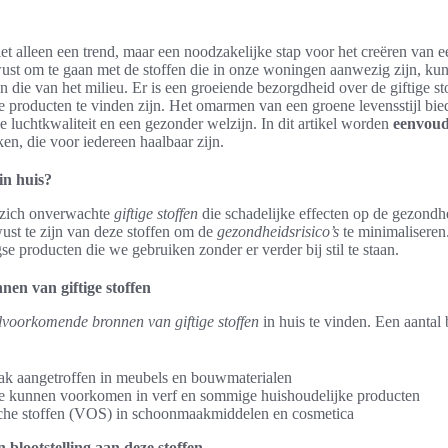
niet alleen een trend, maar een noodzakelijke stap voor het creëren van 
st om te gaan met de stoffen die in onze woningen aanwezig zijn, ku
 die van het milieu. Er is een groeiende bezorgdheid over de giftige st
e producten te vinden zijn. Het omarmen van een groene levensstijl bied
 luchtkwaliteit en een gezonder welzijn. In dit artikel worden
eenvoud
en, die voor iedereen haalbaar zijn.
 in huis?
 zich onverwachte
giftige stoffen
die schadelijke effecten op de gezond
ust te zijn van deze stoffen om de
gezondheidsrisico’s
te minimaliseren.
gse producten die we gebruiken zonder er verder bij stil te staan.
en van giftige stoffen
lvoorkomende bronnen van giftige stoffen
in huis te vinden. Een aantal
k aangetroffen in meubels en bouwmaterialen
e kunnen voorkomen in verf en sommige huishoudelijke producten
che stoffen (VOS) in schoonmaakmiddelen en cosmetica
 blootstelling aan deze stoffen