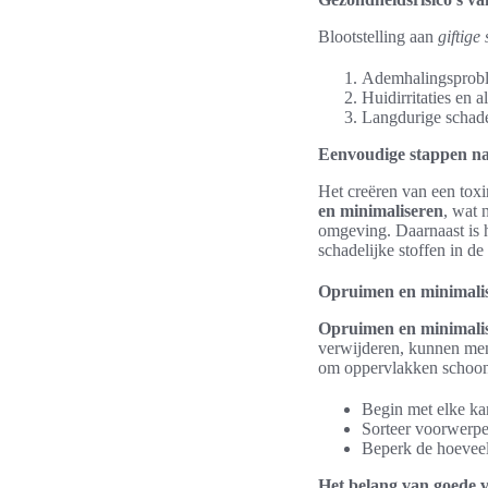
Blootstelling aan
giftige 
Ademhalingsproble
Huidirritaties en a
Langdurige schade
Eenvoudige stappen naa
Het creëren van een tox
en minimaliseren
, wat 
omgeving. Daarnaast is 
schadelijke stoffen in de 
Opruimen en minimali
Opruimen en minimali
verwijderen, kunnen mens
om oppervlakken schoon 
Begin met elke ka
Sorteer voorwerp
Beperk de hoeveel
Het belang van goede ve