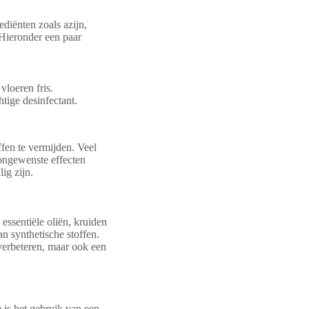
iënten zoals azijn,
Hieronder een paar
loeren fris.
tige desinfectant.
fen te vermijden. Veel
 ongewenste effecten
ig zijn.
essentiële oliën, kruiden
n synthetische stoffen.
 verbeteren, maar ook een
 is het gebruik van een