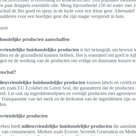
en paar druppels essentiële olie. Meng bijvoorbeeld
150 ml water
met
1
 schud de fles goed en spray in de lucht voor een frisse geur. Alternati
udderen voor een heerlijke geur die zijn magie verspreidt in huis.
shoudelijke producten aanschaffen
uvriendelijke huishoudelijke producten
is het belangrijk om bewust te
lieu en de gezondheid kunnen hebben. Het is essentieel om goed te kij
ngen en de werking van de producten om veilige en duurzame keuzes t
anschaf?
lieuvriendelijke huishoudelijke producten
kunnen labels en certific
en zoals EU Ecolabel en Green Seal, die garanderen dat de producten z
id. Let ook op ingrediëntenlijsten en vermijd producten met agressiev
. Transparantie van het merk en de herkomst van de ingrediënten zijn oo
den.
vriendelijke producten
erken biedt
milieuvriendelijke huishoudelijke producten
die aansluit
 van consumenten. Merken zoals Ecover, Seventh Generation en Metho