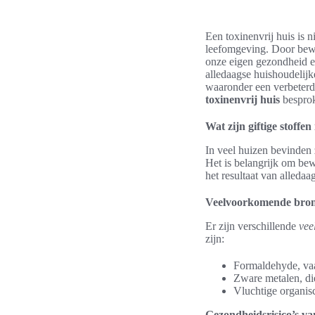
Een toxinenvrij huis is 
leefomgeving. Door bewu
onze eigen gezondheid en
alledaagse huishoudelijk
waaronder een verbeterde
toxinenvrij huis
besprok
Wat zijn giftige stoffen
In veel huizen bevinden
Het is belangrijk om bew
het resultaat van alledaa
Veelvoorkomende bronn
Er zijn verschillende
vee
zijn:
Formaldehyde, vaa
Zware metalen, di
Vluchtige organis
Gezondheidsrisico’s van