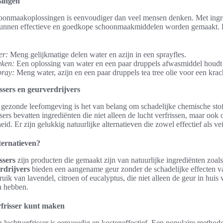
singen
nmaakoplossingen is eenvoudiger dan veel mensen denken. Met ingred
 kunnen effectieve en goedkope schoonmaakmiddelen worden gemaakt. 
er:
Meng gelijkmatige delen water en azijn in een sprayfles.
ken:
Een oplossing van water en een paar druppels afwasmiddel houdt v
pray:
Meng water, azijn en een paar druppels tea tree olie voor een krach
ssers en geurverdrijvers
 gezonde leefomgeving is het van belang om schadelijke chemische stof
sers bevatten ingrediënten die niet alleen de lucht verfrissen, maar ook
. Er zijn gelukkig natuurlijke alternatieven die zowel effectief als veil
ternatieven?
ssers
zijn producten die gemaakt zijn van natuurlijke ingrediënten zoals 
rdrijvers
bieden een aangename geur zonder de schadelijke effecten va
uik van lavendel, citroen of eucalyptus, die niet alleen de geur in huis
n hebben.
erfrisser kunt maken
luchtverfrisser is eenvoudig en kosteneffectief. Een populaire methode