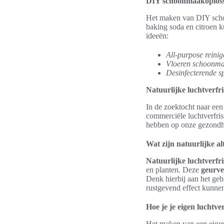
DIY schoonmaakoplos
Het maken van DIY schoo
baking soda en citroen
ideeën:
All-purpose reinig
Vloeren schoonma
Desinfecterende s
Natuurlijke luchtverfri
In de zoektocht naar een
commerciële luchtverfris
hebben op onze gezondheid
Wat zijn natuurlijke al
Natuurlijke luchtverfri
en planten. Deze
geurve
Denk hierbij aan het gebr
rustgevend effect kunne
Hoe je je eigen luchtv
Het maken van een eigen 