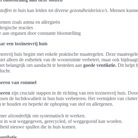
stoffen in huis
kan leiden tot diverse
gezondheidsrisico’s
. Mensen kunnen
men zoals astma en allergieën
llergische reacties
 aan organen door constante blootstelling
r een toxinenvrij huis
inenvrij huis begint met enkele praktische maatregelen. Deze maatrege
niet alleen de esthetiek van de woonruimte verbetert, maar ook bijdraag
het belangrijk om aandacht te besteden aan
goede ventilatie.
Dit helpt 
lucht.
seren van rommel
seren
zijn cruciale stappen in de richting van een toxinenvrij huis. Doo
en de luchtkwaliteit in hun huis verbeteren. Het vermijden van clutter
te houden en beperkt de ophoping van stof en allergenen.
mer afzonderlijk om systematisch te werken.
en in wat weggegeven, gerecycled, of weggegooid kan worden.
heid nieuwe spullen die in huis komen.
ntilatie