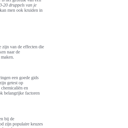
0-20 druppels van je
ef kan men ook kruiden in
 zijn van de effecten die
ken naar de
e maken.
eringen een goede gids
ijn getest op
e chemicaliën en
k belangrijke factoren
en bij de
d zijn populaire keuzes