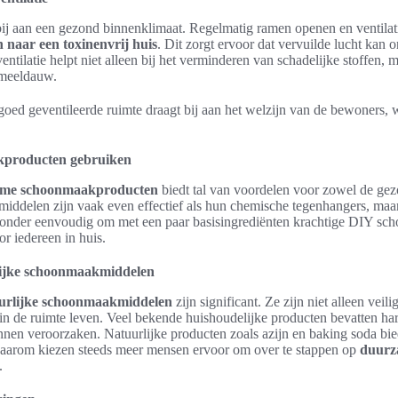
 bij aan een gezond binnenklimaat. Regelmatig ramen openen en ventila
 naar een toxinenvrij huis
. Dit zorgt ervoor dat vervuilde lucht kan o
entilatie helpt niet alleen bij het verminderen van schadelijke stoffen,
 meeldauw.
ed geventileerde ruimte draagt bij aan het welzijn van de bewoners, wa
producten gebruiken
me schoonmaakproducten
biedt tal van voordelen voor zowel de gezo
iddelen zijn vaak even effectief als hun chemische tegenhangers, maar
jzonder eenvoudig om met een paar basisingrediënten krachtige DIY sc
or iedereen in huis.
lijke schoonmaakmiddelen
uurlijke schoonmaakmiddelen
zijn significant. Ze zijn niet alleen veil
in de ruimte leven. Veel bekende huishoudelijke producten bevatten ha
kunnen veroorzaken. Natuurlijke producten zoals azijn en baking soda bi
 Daarom kiezen steeds meer mensen ervoor om over te stappen op
duur
.