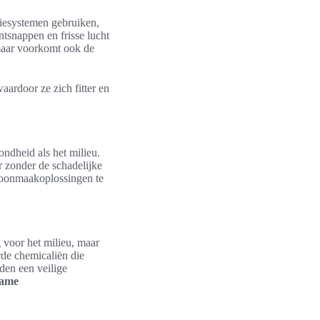
tiesystemen gebruiken,
ntsnappen en frisse lucht
 maar voorkomt ook de
ardoor ze zich fitter en
ndheid als het milieu.
 zonder de schadelijke
hoonmaakoplossingen te
ig voor het milieu, maar
rde chemicaliën die
eden een veilige
zame