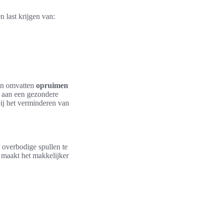
 last krijgen van:
len omvatten
opruimen
t aan een gezondere
bij het verminderen van
r overbodige spullen te
 maakt het makkelijker