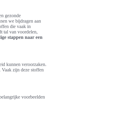
een gezonde
nnen we bijdragen aan
offen die vaak in
t tal van voordelen,
ige stappen naar een
heid kunnen veroorzaken.
 Vaak zijn deze stoffen
 belangrijke voorbeelden