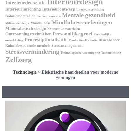
Interieurdesign
Interieurdecoratie
Interieurinrichting
Interieurontwerp
Interieurverlichting
Mentale gezondheid
isolatiematerialen
Keukenrenovatie
Mindfulness-oefeningen
Mindfulness
Milieuvriendelijk
Minimalistisch design
Natuurlijke materialen
Persoonlijke groei
Ontspanningstechnieken
Persoonlijke
Procesoptimalisatie
Risicobeheer
ontwikkeling
Productie-efficiëntie
Ruimtebesparende meubels
Stressmanagement
Stressvermindering
Technologische vooruitgang
Tuininrichting
Zelfzorg
Technologie
>
Elektrische haardstellen voor moderne
woningen