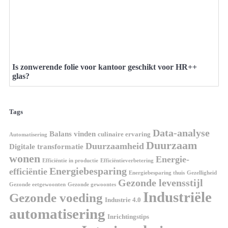
Is zonwerende folie voor kantoor geschikt voor HR++
glas?
Tags
Data-analyse
Balans vinden
culinaire ervaring
Automatisering
Duurzaam
Duurzaamheid
Digitale transformatie
wonen
Energie-
Efficiëntie in productie
Efficiëntieverbetering
Energiebesparing
efficiëntie
Energiebesparing thuis
Gezelligheid
Gezonde levensstijl
Gezonde eetgewoonten
Gezonde gewoontes
Industriële
Gezonde voeding
Industrie 4.0
automatisering
Inrichtingstips