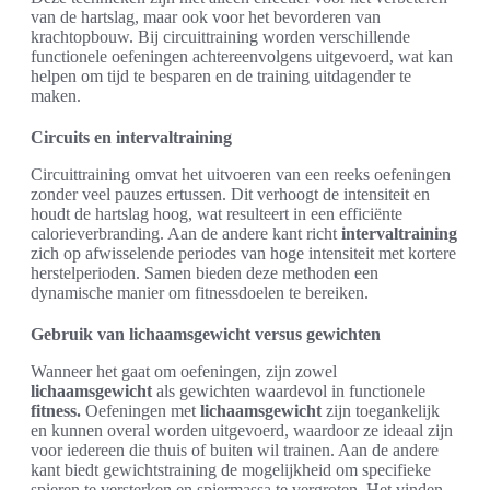
van de hartslag, maar ook voor het bevorderen van
krachtopbouw. Bij circuittraining worden verschillende
functionele oefeningen achtereenvolgens uitgevoerd, wat kan
helpen om tijd te besparen en de training uitdagender te
maken.
Circuits en intervaltraining
Circuittraining omvat het uitvoeren van een reeks oefeningen
zonder veel pauzes ertussen. Dit verhoogt de intensiteit en
houdt de hartslag hoog, wat resulteert in een efficiënte
calorieverbranding. Aan de andere kant richt
intervaltraining
zich op afwisselende periodes van hoge intensiteit met kortere
herstelperioden. Samen bieden deze methoden een
dynamische manier om fitnessdoelen te bereiken.
Gebruik van lichaamsgewicht versus gewichten
Wanneer het gaat om oefeningen, zijn zowel
lichaamsgewicht
als gewichten waardevol in functionele
fitness.
Oefeningen met
lichaamsgewicht
zijn toegankelijk
en kunnen overal worden uitgevoerd, waardoor ze ideaal zijn
voor iedereen die thuis of buiten wil trainen. Aan de andere
kant biedt gewichtstraining de mogelijkheid om specifieke
spieren te versterken en spiermassa te vergroten. Het vinden