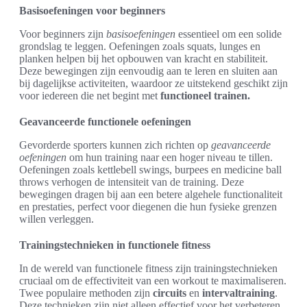
Basisoefeningen voor beginners
Voor beginners zijn
basisoefeningen
essentieel om een solide
grondslag te leggen. Oefeningen zoals squats, lunges en
planken helpen bij het opbouwen van kracht en stabiliteit.
Deze bewegingen zijn eenvoudig aan te leren en sluiten aan
bij dagelijkse activiteiten, waardoor ze uitstekend geschikt zijn
voor iedereen die net begint met
functioneel trainen.
Geavanceerde functionele oefeningen
Gevorderde sporters kunnen zich richten op
geavanceerde
oefeningen
om hun training naar een hoger niveau te tillen.
Oefeningen zoals kettlebell swings, burpees en medicine ball
throws verhogen de intensiteit van de training. Deze
bewegingen dragen bij aan een betere algehele functionaliteit
en prestaties, perfect voor diegenen die hun fysieke grenzen
willen verleggen.
Trainingstechnieken in functionele fitness
In de wereld van functionele fitness zijn trainingstechnieken
cruciaal om de effectiviteit van een workout te maximaliseren.
Twee populaire methoden zijn
circuits
en
intervaltraining
.
Deze technieken zijn niet alleen effectief voor het verbeteren