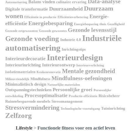
Data-analyse
Balans vinden
culinaire ervaring
Automatisering
Duurzaam
Duurzaamheid
Digitale transformatie
wonen
Energie-
Efficiëntie in productie
Efficiëntieverbetering
Energiebesparing
efficiëntie
Energiebesparing thuis
Gezelligheid
Gezonde levensstijl
Gezonde eetgewoonten
Gezonde gewoontes
Industriële
Gezonde voeding
Industrie 4.0
automatisering
Inrichtingstips
Interieurdesign
Interieurdecoratie
Interieurinrichting
Interieurontwerp
Interieurverlichting
Mentale gezondheid
isolatiematerialen
Keukenrenovatie
Mindfulness-oefeningen
Mindfulness
Milieuvriendelijk
Minimalistisch design
Natuurlijke materialen
Persoonlijke groei
Ontspanningstechnieken
Persoonlijke
Procesoptimalisatie
Risicobeheer
ontwikkeling
Productie-efficiëntie
Ruimtebesparende meubels
Stressmanagement
Stressvermindering
Tuininrichting
Technologische vooruitgang
Zelfzorg
Lifestyle
>
Functionele fitness voor een actief leven