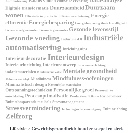
Balans vinden
culinaire ervaring
Automatisering
Duurzaam
Duurzaamheid
Digitale transformatie
wonen
Energie-
Efficiëntie in productie
Efficiëntieverbetering
Energiebesparing
efficiëntie
Energiebesparing thuis
Gezelligheid
Gezonde levensstijl
Gezonde eetgewoonten
Gezonde gewoontes
Industriële
Gezonde voeding
Industrie 4.0
automatisering
Inrichtingstips
Interieurdesign
Interieurdecoratie
Interieurinrichting
Interieurontwerp
Interieurverlichting
Mentale gezondheid
isolatiematerialen
Keukenrenovatie
Mindfulness-oefeningen
Mindfulness
Milieuvriendelijk
Minimalistisch design
Natuurlijke materialen
Persoonlijke groei
Ontspanningstechnieken
Persoonlijke
Procesoptimalisatie
Risicobeheer
ontwikkeling
Productie-efficiëntie
Ruimtebesparende meubels
Stressmanagement
Stressvermindering
Tuininrichting
Technologische vooruitgang
Zelfzorg
Lifestyle
>
Gewrichtsgezondheid: houd ze soepel en sterk