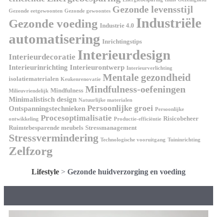
Gezonde levensstijl
Gezonde eetgewoonten
Gezonde gewoontes
Industriële
Gezonde voeding
Industrie 4.0
automatisering
Inrichtingstips
Interieurdesign
Interieurdecoratie
Interieurinrichting
Interieurontwerp
Interieurverlichting
Mentale gezondheid
isolatiematerialen
Keukenrenovatie
Mindfulness-oefeningen
Mindfulness
Milieuvriendelijk
Minimalistisch design
Natuurlijke materialen
Persoonlijke groei
Ontspanningstechnieken
Persoonlijke
Procesoptimalisatie
Risicobeheer
ontwikkeling
Productie-efficiëntie
Ruimtebesparende meubels
Stressmanagement
Stressvermindering
Technologische vooruitgang
Tuininrichting
Zelfzorg
Lifestyle
>
Gezonde huidverzorging en voeding