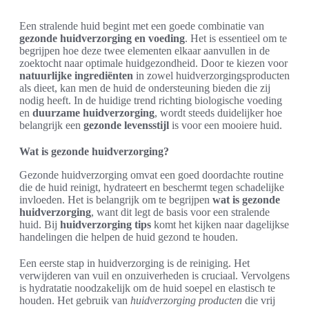
Een stralende huid begint met een goede combinatie van
gezonde huidverzorging en voeding
. Het is essentieel om te
begrijpen hoe deze twee elementen elkaar aanvullen in de
zoektocht naar optimale huidgezondheid. Door te kiezen voor
natuurlijke ingrediënten
in zowel huidverzorgingsproducten
als dieet, kan men de huid de ondersteuning bieden die zij
nodig heeft. In de huidige trend richting biologische voeding
en
duurzame huidverzorging
, wordt steeds duidelijker hoe
belangrijk een
gezonde levensstijl
is voor een mooiere huid.
Wat is gezonde huidverzorging?
Gezonde huidverzorging omvat een goed doordachte routine
die de huid reinigt, hydrateert en beschermt tegen schadelijke
invloeden. Het is belangrijk om te begrijpen
wat is gezonde
huidverzorging
, want dit legt de basis voor een stralende
huid. Bij
huidverzorging tips
komt het kijken naar dagelijkse
handelingen die helpen de huid gezond te houden.
Een eerste stap in huidverzorging is de reiniging. Het
verwijderen van vuil en onzuiverheden is cruciaal. Vervolgens
is hydratatie noodzakelijk om de huid soepel en elastisch te
houden. Het gebruik van
huidverzorging producten
die vrij