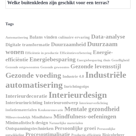
Welke buitenkleden zijn geschikt voor een terras?
Tags
Data-analyse
Balans vinden
culinaire ervaring
Automatisering
Duurzaam
Duurzaamheid
Digitale transformatie
wonen
Energie-
Efficiëntie in productie
Efficiëntieverbetering
Energiebesparing
efficiëntie
Energiebesparing thuis
Gezelligheid
Gezonde levensstijl
Gezonde eetgewoonten
Gezonde gewoontes
Industriële
Gezonde voeding
Industrie 4.0
automatisering
Inrichtingstips
Interieurdesign
Interieurdecoratie
Interieurinrichting
Interieurontwerp
Interieurverlichting
Mentale gezondheid
isolatiematerialen
Keukenrenovatie
Mindfulness-oefeningen
Mindfulness
Milieuvriendelijk
Minimalistisch design
Natuurlijke materialen
Persoonlijke groei
Ontspanningstechnieken
Persoonlijke
Procesoptimalisatie
Risicobeheer
ontwikkeling
Productie-efficiëntie