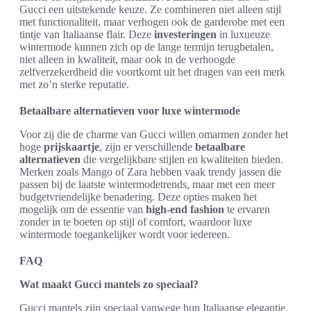
Gucci een uitstekende keuze. Ze combineren niet alleen stijl
met functionaliteit, maar verhogen ook de garderobe met een
tintje van Italiaanse flair. Deze
investeringen
in luxueuze
wintermode kunnen zich op de lange termijn terugbetalen,
niet alleen in kwaliteit, maar ook in de verhoogde
zelfverzekerdheid die voortkomt uit het dragen van een merk
met zo’n sterke reputatie.
Betaalbare alternatieven voor luxe wintermode
Voor zij die de charme van Gucci willen omarmen zonder het
hoge
prijskaartje
, zijn er verschillende
betaalbare
alternatieven
die vergelijkbare stijlen en kwaliteiten bieden.
Merken zoals Mango of Zara hebben vaak trendy jassen die
passen bij de laatste wintermodetrends, maar met een meer
budgetvriendelijke benadering. Deze opties maken het
mogelijk om de essentie van
high-end fashion
te ervaren
zonder in te boeten op stijl of comfort, waardoor luxe
wintermode toegankelijker wordt voor iedereen.
FAQ
Wat maakt Gucci mantels zo speciaal?
Gucci mantels zijn speciaal vanwege hun Italiaanse elegantie,