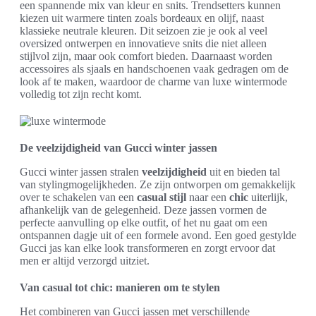
een spannende mix van kleur en snits. Trendsetters kunnen
kiezen uit warmere tinten zoals bordeaux en olijf, naast
klassieke neutrale kleuren. Dit seizoen zie je ook al veel
oversized ontwerpen en innovatieve snits die niet alleen
stijlvol zijn, maar ook comfort bieden. Daarnaast worden
accessoires als sjaals en handschoenen vaak gedragen om de
look af te maken, waardoor de charme van luxe wintermode
volledig tot zijn recht komt.
De veelzijdigheid van Gucci winter jassen
Gucci winter jassen stralen
veelzijdigheid
uit en bieden tal
van stylingmogelijkheden. Ze zijn ontworpen om gemakkelijk
over te schakelen van een
casual stijl
naar een
chic
uiterlijk,
afhankelijk van de gelegenheid. Deze jassen vormen de
perfecte aanvulling op elke outfit, of het nu gaat om een
ontspannen dagje uit of een formele avond. Een goed gestylde
Gucci jas kan elke look transformeren en zorgt ervoor dat
men er altijd verzorgd uitziet.
Van casual tot chic: manieren om te stylen
Het combineren van Gucci jassen met verschillende