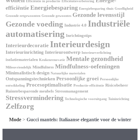
Energie-
Efficiëntie in productie
Efficiëntieverbetering
Energiebesparing
efficiëntie
Energiebesparing thuis
Gezelligheid
Gezonde levensstijl
Gezonde eetgewoonten
Gezonde gewoontes
Industriële
Gezonde voeding
Industrie 4.0
automatisering
Inrichtingstips
Interieurdesign
Interieurdecoratie
Interieurinrichting
Interieurontwerp
Interieurverlichting
Mentale gezondheid
isolatiematerialen
Keukenrenovatie
Mindfulness-oefeningen
Mindfulness
Milieuvriendelijk
Minimalistisch design
Natuurlijke materialen
Persoonlijke groei
Ontspanningstechnieken
Persoonlijke
Procesoptimalisatie
Risicobeheer
ontwikkeling
Productie-efficiëntie
Ruimtebesparende meubels
Stressmanagement
Stressvermindering
Technologische vooruitgang
Tuininrichting
Zelfzorg
Mode
>
Gucci mantels: Italiaanse elegantie voor de winter