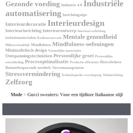
Industriële
Gezonde voeding
Industrie 4.0
automatisering
Inrichtingstips
Interieurdesign
Interieurdecoratie
Interieurinrichting
Interieurontwerp
Interieurverlichting
Mentale gezondheid
isolatiematerialen
Keukenrenovatie
Mindfulness-oefeningen
Mindfulness
Milieuvriendelijk
Minimalistisch design
Natuurlijke materialen
Persoonlijke groei
Ontspanningstechnieken
Persoonlijke
Procesoptimalisatie
Risicobeheer
ontwikkeling
Productie-efficiëntie
Ruimtebesparende meubels
Stressmanagement
Stressvermindering
Technologische vooruitgang
Tuininrichting
Zelfzorg
Mode
>
Gucci sweaters: Voor een tijdloze Italiaanse stijl