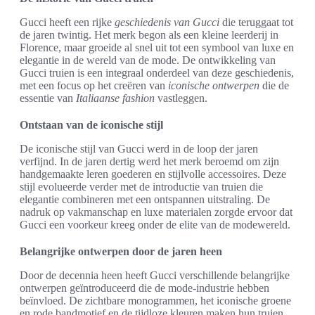
Gucci heeft een rijke
geschiedenis van Gucci
die teruggaat tot
de jaren twintig. Het merk begon als een kleine leerderij in
Florence, maar groeide al snel uit tot een symbool van luxe en
elegantie in de wereld van de mode. De ontwikkeling van
Gucci truien is een integraal onderdeel van deze geschiedenis,
met een focus op het creëren van
iconische ontwerpen
die de
essentie van
Italiaanse fashion
vastleggen.
Ontstaan van de iconische stijl
De iconische stijl van Gucci werd in de loop der jaren
verfijnd. In de jaren dertig werd het merk beroemd om zijn
handgemaakte leren goederen en stijlvolle accessoires. Deze
stijl evolueerde verder met de introductie van truien die
elegantie combineren met een ontspannen uitstraling. De
nadruk op vakmanschap en luxe materialen zorgde ervoor dat
Gucci een voorkeur kreeg onder de elite van de modewereld.
Belangrijke ontwerpen door de jaren heen
Door de decennia heen heeft Gucci verschillende belangrijke
ontwerpen geïntroduceerd die de mode-industrie hebben
beïnvloed. De zichtbare monogrammen, het iconische groene
en rode bandmotief en de tijdloze kleuren maken hun truien