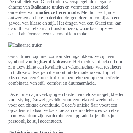
De esthetiek van Gucci truien weerspiegelt de elegante
charme van
Italiaanse truien
en vormt een essentieel
onderdeel van
modieuze herenmode
. Met hun verfijnde
ontwerpen en luxe materialen dragen deze truien bij aan een
gevoel van klasse en stijl. Het dragen van een Gucci trui kan
de outfit van elke man transformeren, waardoor hij zowel
casual als formeel een statement kan maken.
Gucci truien zijn niet zomaar kledingstukken; ze zijn een
symbool van
high-end knitwear
. Het merk staat bekend om
zijn toewijding aan kwaliteit en vakmanschap, wat resulteert
in tijdloze ontwerpen die nooit uit de mode raken. Bij het
kiezen van een Gucci trui kan men rekenen op een perfecte
combinatie van stijl, comfort en duurzaamheid.
Deze truien zijn veelzijdig en bieden eindeloze mogelijkheden
voor styling. Zowel geschikt voor een relaxed weekend als
voor een chique avonduitje. Gucci’s unieke flair voegt een
opvallende Italiaanse toets toe aan de modekeuzes van elke
man, waardoor zijn garderobe een upgrade krijgt die zijn
persoonlijke stijl accentueert.
De historie van Gucci truien