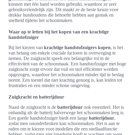
kunnen met één hand worden gebruikt, waardoor ze zeer
gebruiksvriendelijk zijn. Dit maakt ze de beste keuze voor
drukke huishoudens die behoefte hebben aan gemak en
snelheid tijdens het schoonmaken.
Waar op te letten bij het kopen van een krachtige
handstofzuiger
Bij het kiezen van
krachtige handstofzuigers kopen
, is het
van belang om enkele cruciale factoren in overweging te
nemen. De zuigkracht speelt een belangrijke rol in de
effectiviteit van de schoonmaak. Een handstofzuiger met hoge
zuigkracht zorgt ervoor dat vuil en stof efficiënter worden
opgezogen, waardoor het schoonmaken minder tijd in beslag
neemt. Een toestel dat niet krachtig genoeg is, kan leiden tot
frustraties en een minder schone omgeving.
Zuigkracht en batterijduur
Naast de zuigkracht is de
batterijduur
ook essentieel. Het is
onhandig als de batterij halverwege het schoonmaken leeg is.
Een goede handstofzuiger biedt een lange
batterijduur
,
zodat men ononderbroken kan schoonmaken. Het is aan te
raden om te kiezen voor modellen die een snellaadfunctie
hebben, zodat men niet langdurig hoeft te wachten om weer