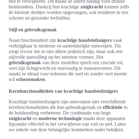
stof te verwijderen. Dit maakt ze uiterst handig voor drukke
huishoudens. Dankzij hun krachtige
zuigkracht
kunnen zelfs
de kleinste deeltjes worden opgevangen, wat resulteert in een
schoner en gezonder leefmilieu.
Stijl en gebruiksgemak
Naast functionaliteit zijn
krachtige handstofzuigers
vaak
verkrijgbaar in moderne en aantrekkelijke ontwerpen. Dit
zorgt ervoor dat ze niet alleen praktisch zijn, maar ook een
stijlvolle aanvulling op het interieur vormen. Het
gebruiksgemak
van deze modellen speelt een cruciale rol,
veel zijn lichtgewicht en eenvoudig te manoeuvreren. Dit
maakt ze ideaal voor iedereen die snel en zonder veel moeite
wil
schoonmaken
.
Kernfunctionaliteiten van krachtige handstofzuigers
Krachtige handstofzuigers zijn ontworpen met verschillende
kernfunctionaliteiten die hun gebruiksgemak en
efficiëntie
in
de huishouding verbeteren. De combinatie van hoge
zuigkracht
en
moderne technologie
maakt deze apparaten
bijzonder effectief in het verwijderen van vuil en stof. Laten
we enkele van deze belangrijke kenmerken nader bekijken.