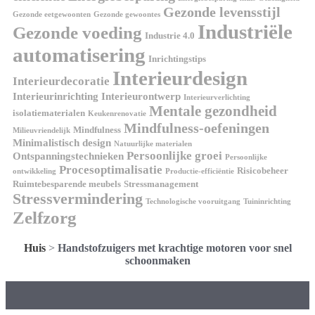
Gezonde levensstijl
Gezonde eetgewoonten
Gezonde gewoontes
Industriële
Gezonde voeding
Industrie 4.0
automatisering
Inrichtingstips
Interieurdesign
Interieurdecoratie
Interieurinrichting
Interieurontwerp
Interieurverlichting
Mentale gezondheid
isolatiematerialen
Keukenrenovatie
Mindfulness-oefeningen
Mindfulness
Milieuvriendelijk
Minimalistisch design
Natuurlijke materialen
Persoonlijke groei
Ontspanningstechnieken
Persoonlijke
Procesoptimalisatie
Risicobeheer
ontwikkeling
Productie-efficiëntie
Ruimtebesparende meubels
Stressmanagement
Stressvermindering
Technologische vooruitgang
Tuininrichting
Zelfzorg
Huis
>
Handstofzuigers met krachtige motoren voor snel
schoonmaken