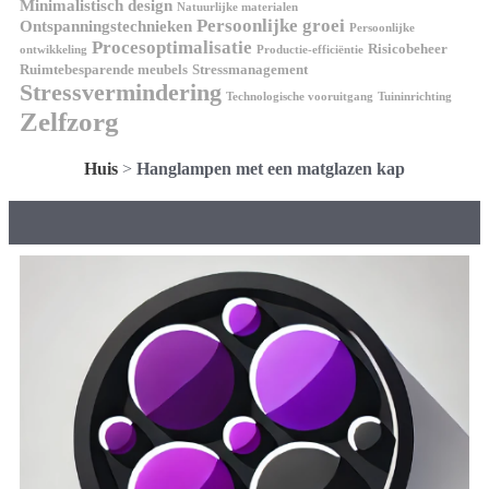
Minimalistisch design
Natuurlijke materialen
Persoonlijke groei
Ontspanningstechnieken
Persoonlijke
Procesoptimalisatie
Risicobeheer
ontwikkeling
Productie-efficiëntie
Ruimtebesparende meubels
Stressmanagement
Stressvermindering
Technologische vooruitgang
Tuininrichting
Zelfzorg
Huis
>
Hanglampen met een matglazen kap