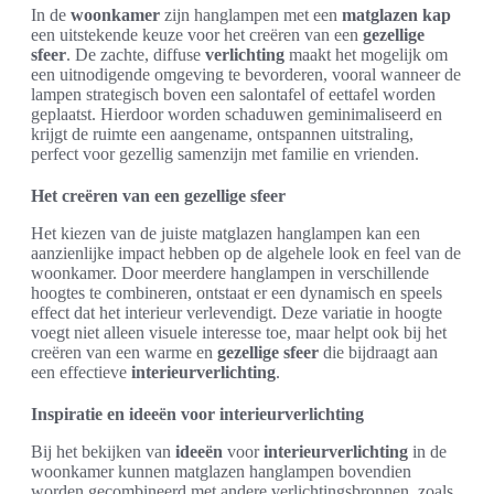
In de
woonkamer
zijn hanglampen met een
matglazen kap
een uitstekende keuze voor het creëren van een
gezellige
sfeer
. De zachte, diffuse
verlichting
maakt het mogelijk om
een uitnodigende omgeving te bevorderen, vooral wanneer de
lampen strategisch boven een salontafel of eettafel worden
geplaatst. Hierdoor worden schaduwen geminimaliseerd en
krijgt de ruimte een aangename, ontspannen uitstraling,
perfect voor gezellig samenzijn met familie en vrienden.
Het creëren van een gezellige sfeer
Het kiezen van de juiste matglazen hanglampen kan een
aanzienlijke impact hebben op de algehele look en feel van de
woonkamer. Door meerdere hanglampen in verschillende
hoogtes te combineren, ontstaat er een dynamisch en speels
effect dat het interieur verlevendigt. Deze variatie in hoogte
voegt niet alleen visuele interesse toe, maar helpt ook bij het
creëren van een warme en
gezellige sfeer
die bijdraagt aan
een effectieve
interieurverlichting
.
Inspiratie en ideeën voor interieurverlichting
Bij het bekijken van
ideeën
voor
interieurverlichting
in de
woonkamer kunnen matglazen hanglampen bovendien
worden gecombineerd met andere verlichtingsbronnen, zoals