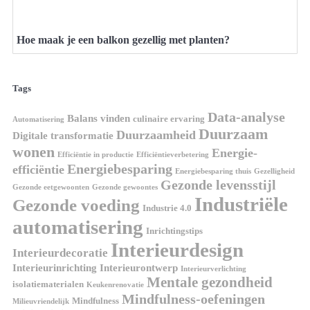
Hoe maak je een balkon gezellig met planten?
Tags
Data-analyse
Balans vinden
culinaire ervaring
Automatisering
Duurzaam
Duurzaamheid
Digitale transformatie
wonen
Energie-
Efficiëntie in productie
Efficiëntieverbetering
Energiebesparing
efficiëntie
Energiebesparing thuis
Gezelligheid
Gezonde levensstijl
Gezonde eetgewoonten
Gezonde gewoontes
Industriële
Gezonde voeding
Industrie 4.0
automatisering
Inrichtingstips
Interieurdesign
Interieurdecoratie
Interieurinrichting
Interieurontwerp
Interieurverlichting
Mentale gezondheid
isolatiematerialen
Keukenrenovatie
Mindfulness-oefeningen
Mindfulness
Milieuvriendelijk