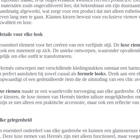
materialen zoals ongecultiveerd leer, dat bekendstaat om zijn duurzaamh
handmatig afgewerkt, wat zorgt voor een product dat niet alleen esthetis
even lang mee te gaan. Klanten kiezen bewust voor
exclusieve riemen
v
kwaliteit en luxe.
tails voor elke look
ssentieel element voor het creëren van een verfijnde stijl. De
luxe rie
r ook een statement op zich. De unieke ontwerpen, waaronder opvallend
lijk om elke outfit te transformeren.
Hermès ontwerpen met verschillende kledingstukken ontstaat een harmon
perfect aansluiten bij zowel casual als
formele looks
. Denk aan een el
 opwaardigt of een gedetailleerde riem die de uitstraling van een chic av
uxe riemen
maakt ze een waardevolle toevoeging aan elke garderobe. O
fde kleuren, de luxe riemen van Hermès bieden talloze mogelijkheden om 
zijn ze niet alleen een praktische accessoire, maar ook een reflectie va
elke gelegenheid
n essentieel onderdeel van elke garderobe en kunnen een glamoureuze ui
 Deze luxe riemen van Hermès zijn niet alleen functioneel, maar voege