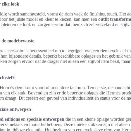
 elke look
uldig wordt samengesteld, vormt de riem vaak de finishing touch. Het acc
 Door het juiste model en kleur te kiezen, kan men een
outfit transform
leteren de look en zorgen ervoor dat men zich zelfverzekerd en stijlvo
r de modebewuste
uxe accessoire is het essentieel om te begrijpen wat een riem exclusief 
 hun bijzondere details, beperkt beschikbare oplages en het gebruik v
en zorgen ervoor dat de drager niet alleen een stijlvol item bezit, maar
clusief?
n Hermès riem komt voort uit meerdere factoren. Ten eerste, de aandac
gen van elk stuk. Bovendien zijn er de beperkte oplages die Hermès prod
iem draagt. Dit creëert een gevoel van individualiteit en status voor d
eciale ontwerpen
ed editions
en
speciale ontwerpen
die in een kleine oplage worden g
rzamelaars en mode-liefhebbers. Deze unieke stukken zijn niet alleen 
ng in tijdloze elegantie. Het bezitten van een exclusieve riem van He