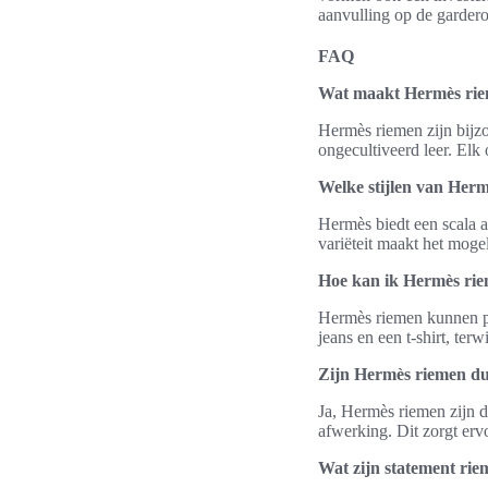
aanvulling op de garderobe
FAQ
Wat maakt Hermès rie
Hermès riemen zijn bijz
ongecultiveerd leer. Elk
Welke stijlen van Herm
Hermès biedt een scala a
variëteit maakt het moge
Hoe kan ik Hermès riem
Hermès riemen kunnen pr
jeans en een t-shirt, ter
Zijn Hermès riemen d
Ja, Hermès riemen zijn 
afwerking. Dit zorgt ervo
Wat zijn statement ri