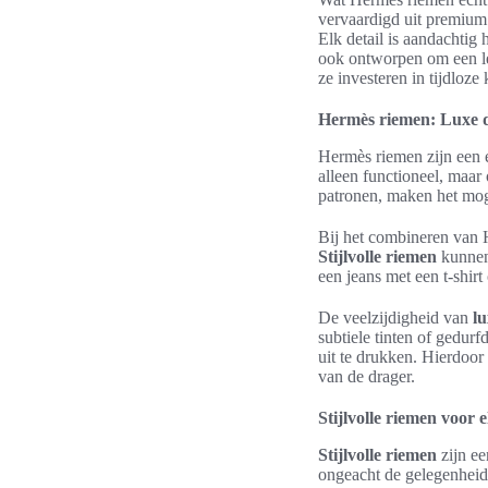
vervaardigd uit premium 
Elk detail is aandachtig 
ook ontworpen om een l
ze investeren in tijdloze 
Hermès riemen: Luxe de
Hermès riemen zijn een e
alleen functioneel, maa
patronen, maken het moge
Bij het combineren van 
Stijlvolle riemen
kunnen 
een jeans met een t-shirt
De veelzijdigheid van
l
subtiele tinten of gedur
uit te drukken. Hierdoor 
van de drager.
Stijlvolle riemen voor 
Stijlvolle riemen
zijn ee
ongeacht de gelegenheid.