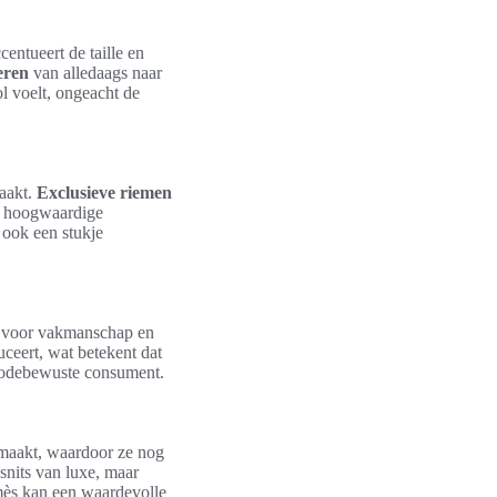
entueert de taille en
eren
van alledaags naar
l voelt, ongeacht de
maakt.
Exclusieve riemen
an hoogwaardige
 ook een stukje
ht voor vakmanschap en
uceert, wat betekent dat
e modebewuste consument.
emaakt, waardoor ze nog
snits van luxe, maar
rmès kan een waardevolle