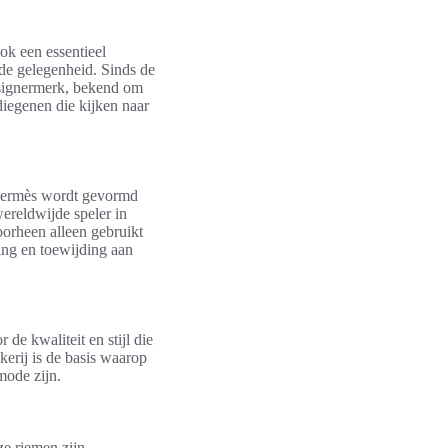
ok een essentieel
 de gelegenheid. Sinds de
esignermerk, bekend om
diegenen die kijken naar
n Hermès wordt gevormd
wereldwijde speler in
orheen alleen gebruikt
ring en toewijding aan
 de kwaliteit en stijl die
kerij is de basis waarop
mode zijn.
ze riemen zijn