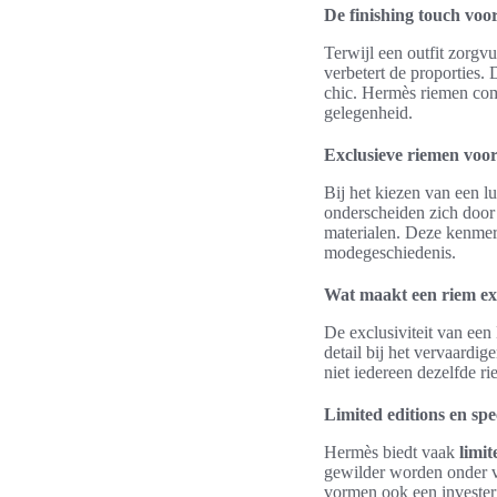
De finishing touch voor
Terwijl een outfit zorgv
verbetert de proporties.
chic. Hermès riemen comp
gelegenheid.
Exclusieve riemen voo
Bij het kiezen van een l
onderscheiden zich door
materialen. Deze kenmerk
modegeschiedenis.
Wat maakt een riem ex
De exclusiviteit van ee
detail bij het vervaardi
niet iedereen dezelfde r
Limited editions en sp
Hermès biedt vaak
limit
gewilder worden onder ve
vormen ook een investeri