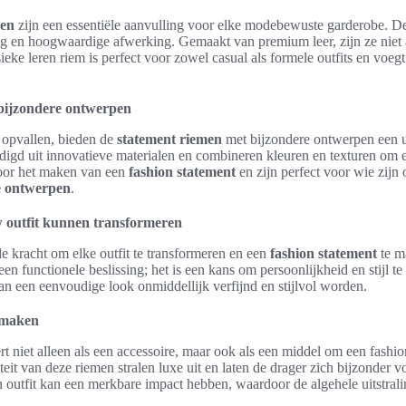
men
zijn een essentiële aanvulling voor elke modebewuste garderobe. D
ing en hoogwaardige afwerking. Gemaakt van premium leer, zijn ze niet
ieke leren riem is perfect voor zowel casual als formele outfits en voegt
bijzondere ontwerpen
 opvallen, bieden de
statement riemen
met bijzondere ontwerpen een u
digd uit innovatieve materialen en combineren kleuren en texturen om ee
voor het maken van een
fashion statement
en zijn perfect voor wie zijn o
e ontwerpen
.
 outfit kunnen transformeren
 kracht om elke outfit te transformeren en een
fashion statement
te m
een functionele beslissing; het is een kans om persoonlijkheid en stijl te 
n een eenvoudige look onmiddellijk verfijnd en stijlvol worden.
 maken
 niet alleen als een accessoire, maar ook als een middel om een fashio
eit van deze riemen stralen luxe uit en laten de drager zich bijzonder 
outfit kan een merkbare impact hebben, waardoor de algehele uitstrali