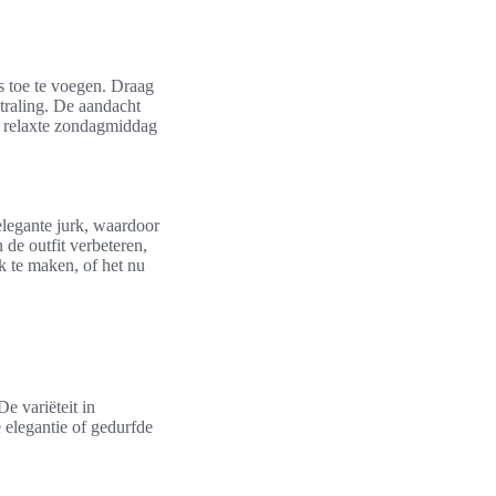
 toe te voegen. Draag
straling. De aandacht
n relaxte zondagmiddag
legante jurk, waardoor
 de outfit verbeteren,
k te maken, of het nu
e variëteit in
 elegantie of gedurfde