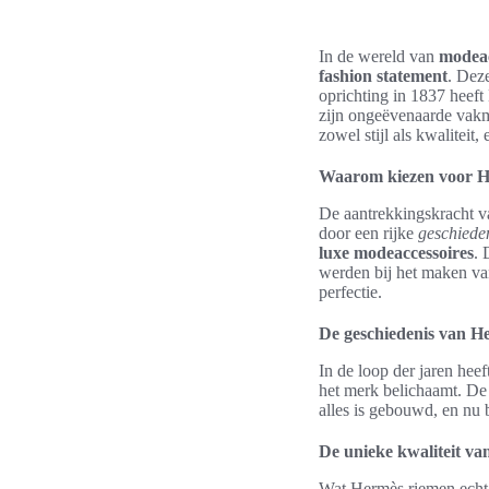
In de wereld van
modeac
fashion statement
. Dez
oprichting in 1837 hee
zijn ongeëvenaarde vakm
zowel stijl als kwalitei
Waarom kiezen voor H
De aantrekkingskracht 
door een rijke
geschiede
luxe modeaccessoires
. 
werden bij het maken van
perfectie.
De geschiedenis van H
In de loop der jaren heef
het merk belichaamt. D
alles is gebouwd, en nu 
De unieke kwaliteit v
Wat Hermès riemen echt 