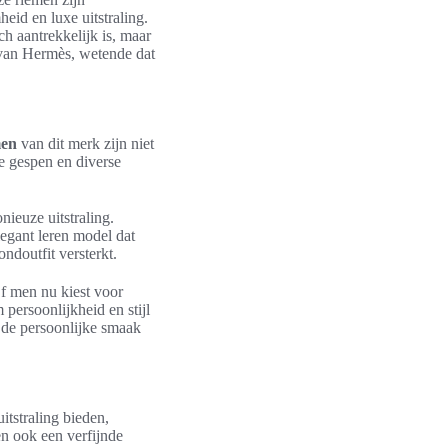
eid en luxe uitstraling.
ch aantrekkelijk is, maar
an Hermès, wetende dat
men
van dit merk zijn niet
e gespen en diverse
ieuze uitstraling.
egant leren model dat
ondoutfit versterkt.
f men nu kiest voor
persoonlijkheid en stijl
n de persoonlijke smaak
tstraling bieden,
n ook een verfijnde