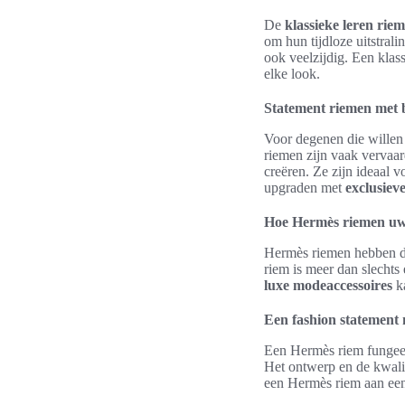
De
klassieke leren rie
om hun tijdloze uitstral
ook veelzijdig. Een klass
elke look.
Statement riemen met 
Voor degenen die willen
riemen zijn vaak vervaar
creëren. Ze zijn ideaal 
upgraden met
exclusiev
Hoe Hermès riemen uw
Hermès riemen hebben de
riem is meer dan slechts 
luxe modeaccessoires
ka
Een fashion statement
Een Hermès riem fungeert
Het ontwerp en de kwalit
een Hermès riem aan een 