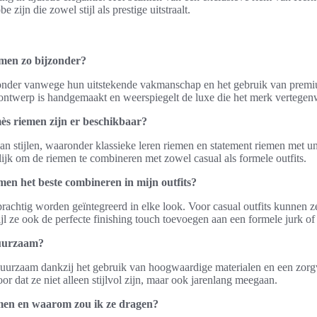
 zijn die zowel stijl als prestige uitstraalt.
men zo bijzonder?
onder vanwege hun uitstekende vakmanschap en het gebruik van premi
 ontwerp is handgemaakt en weerspiegelt de luxe die het merk vertegen
ès riemen zijn er beschikbaar?
an stijlen, waaronder klassieke leren riemen en statement riemen met 
lijk om de riemen te combineren met zowel casual als formele outfits.
en het beste combineren in mijn outfits?
achtig worden geïntegreerd in elke look. Voor casual outfits kunnen 
wijl ze ook de perfecte finishing touch toevoegen aan een formele jurk of
uurzaam?
duurzaam dankzij het gebruik van hoogwaardige materialen en een zor
or dat ze niet alleen stijlvol zijn, maar ook jarenlang meegaan.
emen en waarom zou ik ze dragen?