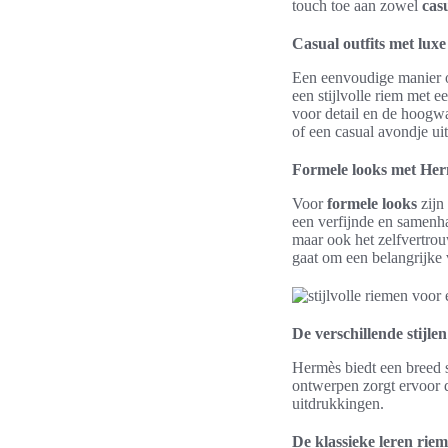
touch toe aan zowel
casu
Casual outfits met lux
Een eenvoudige manier
een stijlvolle riem met 
voor detail en de hoogw
of een casual avondje uit
Formele looks met He
Voor
formele looks
zijn
een verfijnde en samenha
maar ook het zelfvertro
gaat om een belangrijke
De verschillende stijl
Hermès biedt een breed sc
ontwerpen zorgt ervoor d
uitdrukkingen.
De klassieke leren rie