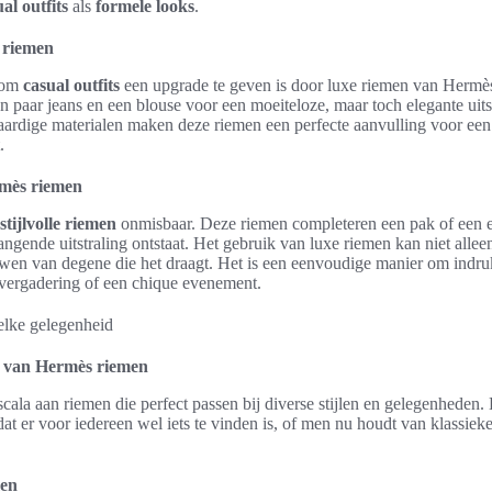
al outfits
als
formele looks
.
e riemen
 om
casual outfits
een upgrade te geven is door luxe riemen van Hermès
een paar jeans en een blouse voor een moeiteloze, maar toch elegante uit
aardige materialen maken deze riemen een perfecte aanvulling voor ee
.
rmès riemen
stijlvolle riemen
onmisbaar. Deze riemen completeren een pak of een e
ngende uitstraling ontstaat. Het gebruik van luxe riemen kan niet alleen
uwen van degene die het draagt. Het is een eenvoudige manier om indru
 vergadering of een chique evenement.
en van Hermès riemen
ala aan riemen die perfect passen bij diverse stijlen en gelegenheden. D
at er voor iedereen wel iets te vinden is, of men nu houdt van klassieke
men