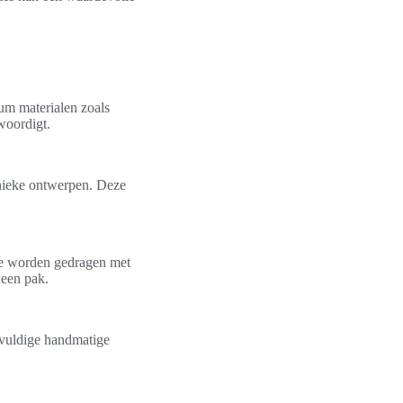
um materialen zoals
woordigt.
unieke ontwerpen. Deze
ze worden gedragen met
 een pak.
gvuldige handmatige