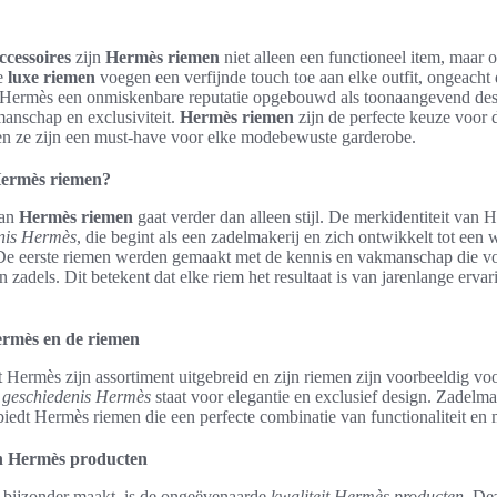
cessoires
zijn
Hermès riemen
niet alleen een functioneel item, maar o
e
luxe riemen
voegen een verfijnde touch toe aan elke outfit, ongeacht
ft Hermès een onmiskenbare reputatie opgebouwd als toonaangevend d
anschap en exclusiviteit.
Hermès riemen
zijn de perfecte keuze voor 
t, en ze zijn een must-have voor elke modebewuste garderobe.
ermès riemen?
van
Hermès riemen
gaat verder dan alleen stijl. De merkidentiteit va
nis Hermès
, die begint als een zadelmakerij en zich ontwikkelt tot een 
De eerste riemen werden gemaakt met de kennis en vakmanschap die vo
 zadels. Dit betekent dat elke riem het resultaat is van jarenlange erva
ermès en de riemen
t Hermès zijn assortiment uitgebreid en zijn riemen zijn voorbeeldig voor
e
geschiedenis Hermès
staat voor elegantie en exclusief design. Zadelma
biedt Hermès riemen die een perfecte combinatie van functionaliteit en 
an Hermès producten
bijzonder maakt, is de ongeëvenaarde
kwaliteit Hermès producten
. De