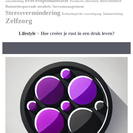
Procesoptimalisatie
Risicobeheer
ontwikkeling
Productie-efficiëntie
Ruimtebesparende meubels
Stressmanagement
Stressvermindering
Technologische vooruitgang
Tuininrichting
Zelfzorg
Lifestyle
>
Hoe creëer je rust in een druk leven?