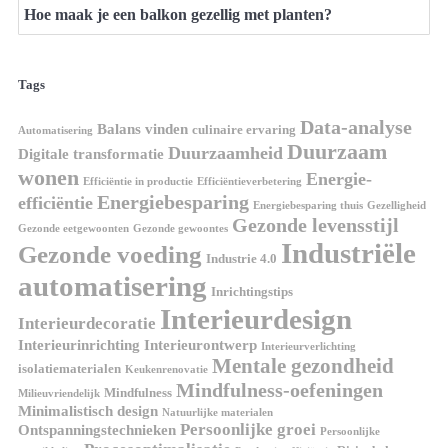
Hoe maak je een balkon gezellig met planten?
Tags
Data-analyse
Balans vinden
culinaire ervaring
Automatisering
Duurzaam
Duurzaamheid
Digitale transformatie
wonen
Energie-
Efficiëntie in productie
Efficiëntieverbetering
Energiebesparing
efficiëntie
Energiebesparing thuis
Gezelligheid
Gezonde levensstijl
Gezonde eetgewoonten
Gezonde gewoontes
Industriële
Gezonde voeding
Industrie 4.0
automatisering
Inrichtingstips
Interieurdesign
Interieurdecoratie
Interieurinrichting
Interieurontwerp
Interieurverlichting
Mentale gezondheid
isolatiematerialen
Keukenrenovatie
Mindfulness-oefeningen
Mindfulness
Milieuvriendelijk
Minimalistisch design
Natuurlijke materialen
Persoonlijke groei
Ontspanningstechnieken
Persoonlijke