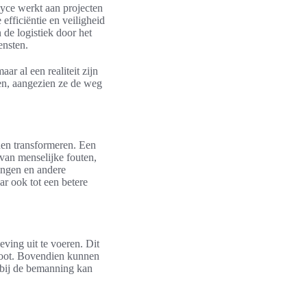
yce werkt aan projecten
efficiëntie en veiligheid
 de logistiek door het
ensten.
ar al een realiteit zijn
ten, aangezien ze de weg
nen transformeren. Een
van menselijke fouten,
ingen en andere
ar ook tot een betere
ving uit te voeren. Dit
oot. Bovendien kunnen
 bij de bemanning kan