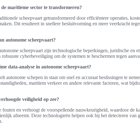
g de maritieme sector te transformeren?
raditionele scheepvaart getransformeerd door efficiëntere operaties, kos
maken. Dit resulteert in snellere besluitvorming en meer veerkracht tege
van autonome scheepvaart?
autonome scheepvaart zijn technologische beperkingen, juridische en e
 robuuste cyberbeveiliging om de systemen te beschermen tegen aanval
-time data-analyse in autonome scheepvaart?
telt autonome schepen in staat om snel en accuraat beslissingen te neme
tandigheden, maritiem verkeer en andere relevante factoren, wat bijdra
verhoogde veiligheid op zee?
e fouten en verhoogt de voorspellende nauwkeurigheid, waardoor de k
enlijk afneemt. Deze technologieën helpen ook bij het detecteren van ge
n.