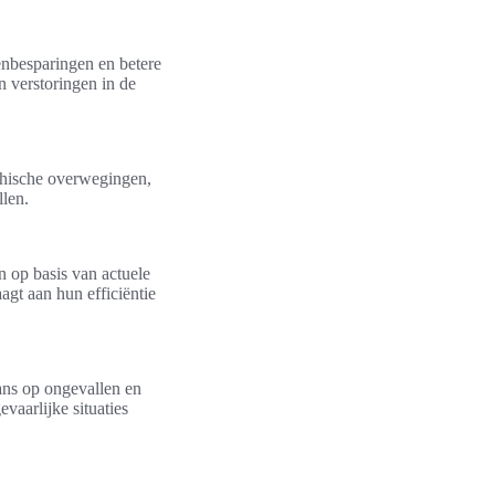
tenbesparingen en betere
n verstoringen in de
thische overwegingen,
len.
n op basis van actuele
agt aan hun efficiëntie
ans op ongevallen en
vaarlijke situaties