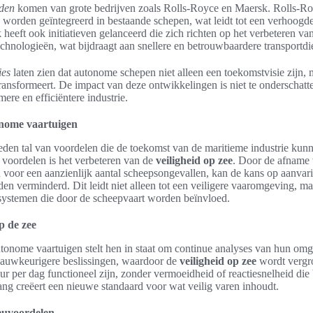
lden
komen van grote bedrijven zoals Rolls-Royce en Maersk. Rolls-Ro
worden geïntegreerd in bestaande schepen, wat leidt tot een verhoogde 
 heeft ook initiatieven gelanceerd die zich richten op het verbeteren van
hnologieën, wat bijdraagt aan snellere en betrouwbaardere transportdi
ies
laten zien dat autonome schepen niet alleen een toekomstvisie zijn, ma
transformeert. De impact van deze ontwikkelingen is niet te onderschat
ere en efficiëntere industrie.
nome vaartuigen
den tal van voordelen die de toekomst van de maritieme industrie kun
 voordelen is het verbeteren van de
veiligheid op zee
. Door de afname 
n voor een aanzienlijk aantal scheepsongevallen, kan de kans op aanvar
den verminderd. Dit leidt niet alleen tot een veiligere vaaromgeving, ma
ystemen die door de scheepvaart worden beïnvloed.
p de zee
tonome vaartuigen stelt hen in staat om continue analyses van hun omge
n nauwkeurigere beslissingen, waardoor de
veiligheid op zee
wordt vergr
 per dag functioneel zijn, zonder vermoeidheid of reactiesnelheid die
ng creëert een nieuwe standaard voor wat veilig varen inhoudt.
euvoordelen