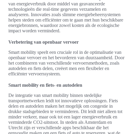
van energieverbruik door middel van geavanceerde
technologieën die real-time gegevens verzamelen en
analyseren. Innovaties zoals slimme energiebeheersystemen
helpen steden om efficiënter om te gaan met hun beschikbare
energiebronnen, waardoor zowel kosten als de ecologische
impact worden verminderd.
Verbetering van openbaar vervoer
Smart mobility speelt een cruciale rol in de optimalisatie van
openbaar vervoer en het bevorderen van duurzaamheid. Door
het combineren van verschillende vervoersmethoden, zoals
autodelen en fiets delen, creëert men een flexibeler en
efficiënter vervoerssysteem.
Smart mobility en fiets- en autodelen
De integratie van smart mobility binnen stedelijke
transportnetwerken leidt tot innovatieve oplossingen. Fiets
delen en autodelen maken het mogelijk om congestie in
drukke stadsgebieden te verminderen. Dit leidt niet alleen tot
minder verkeer, maar ook tot een lager energieverbruik en
verminderde CO2-uitstoot. In steden als Amsterdam en
Utrecht zijn er verschillende apps beschikbaar die het
eenvoudig maken om een fiets of auto te reserveren, wat de