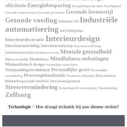
Energiebesparing
efficiëntie
Energiebesparing thuis
Gezelligheid
Gezonde levensstijl
Gezonde eetgewoonten
Gezonde gewoontes
Industriële
Gezonde voeding
Industrie 4.0
automatisering
Inrichtingstips
Interieurdesign
Interieurdecoratie
Interieurinrichting
Interieurontwerp
Interieurverlichting
Mentale gezondheid
isolatiematerialen
Keukenrenovatie
Mindfulness-oefeningen
Mindfulness
Milieuvriendelijk
Minimalistisch design
Natuurlijke materialen
Persoonlijke groei
Ontspanningstechnieken
Persoonlijke
Procesoptimalisatie
Risicobeheer
ontwikkeling
Productie-efficiëntie
Ruimtebesparende meubels
Stressmanagement
Stressvermindering
Technologische vooruitgang
Tuininrichting
Zelfzorg
Technologie
>
Hoe draagt techniek bij aan slimme steden?