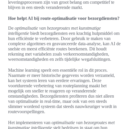
leveringsprocessen zijn van groot belang om competitief te
blijven in een steeds veranderende markt.
Hoe helpt AI bij route-optimalisatie voor bezorgdiensten?
De
optimalisatie van bezorgroutes met kunstmatige
intelligentie
biedt bezorgdiensten een krachtig hulpmiddel om
hun efficiëntie te verbeteren. Door gebruik te maken van
complexe algoritmes en geavanceerde data-analyse, kan AI de
snelste en meest efficiënte routes berekenen. Dit houdt
rekening met variabelen zoals verkeersomstandigheden,
weersomstandigheden en zelfs tijdelijke wegafsluitingen.
Machine learning speelt een essentiële rol in dit proces.
Naarmate er meer historische gegevens worden verzameld,
kan het systeem leren van eerdere ervaringen. Deze
voortdurende verbetering van routeplanning maakt het
mogelijk om sneller te reageren op veranderende
omstandigheden. Bezorgdiensten profiteren dus niet alleen
van optimalisatie in real-time, maar ook van een steeds
slimmer wordend systeem dat steeds nauwkeuriger wordt in
routevoorspellingen.
Het implementeren van
optimalisatie van bezorgroutes met
kunstmatige intelligentie
stelt bedrijven in staat om hun