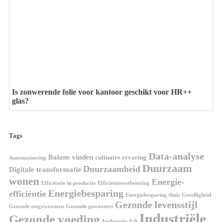
Is zonwerende folie voor kantoor geschikt voor HR++
glas?
Tags
Data-analyse
Balans vinden
culinaire ervaring
Automatisering
Duurzaam
Duurzaamheid
Digitale transformatie
wonen
Energie-
Efficiëntie in productie
Efficiëntieverbetering
Energiebesparing
efficiëntie
Energiebesparing thuis
Gezelligheid
Gezonde levensstijl
Gezonde eetgewoonten
Gezonde gewoontes
Industriële
Gezonde voeding
Industrie 4.0