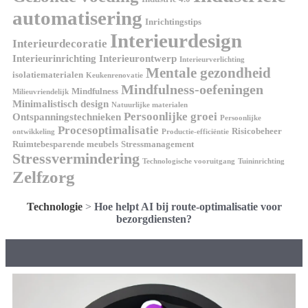
automatisering
Inrichtingstips
Interieurdesign
Interieurdecoratie
Interieurinrichting
Interieurontwerp
Interieurverlichting
Mentale gezondheid
isolatiematerialen
Keukenrenovatie
Mindfulness-oefeningen
Mindfulness
Milieuvriendelijk
Minimalistisch design
Natuurlijke materialen
Persoonlijke groei
Ontspanningstechnieken
Persoonlijke
Procesoptimalisatie
Risicobeheer
ontwikkeling
Productie-efficiëntie
Ruimtebesparende meubels
Stressmanagement
Stressvermindering
Technologische vooruitgang
Tuininrichting
Zelfzorg
Technologie
>
Hoe helpt AI bij route-optimalisatie voor
bezorgdiensten?