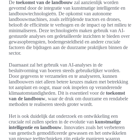
De
toekomst van de landbouw
zal aanzienlijk worden
gevormd door de integratie van kunstmatige intelligentie en
landbouwtechnologieën. De opkomst van autonome
landbouwmachines, zoals zelfrijdende tractors en drones,
belooft de efficiëntie te verhogen en de impact op het milieu te
minimaliseren. Deze technologieën maken gebruik van AI-
gestuurde analyses om gedetailleerde inzichten te bieden over
gewasopbrengsten, bodemgesteldheid en andere cruciale
factoren die bijdragen aan de duurzame praktijken binnen de
sector.
Daarnaast zal het gebruik van AI-analyses in de
besluitvorming van boeren steeds gebruikelijker worden.
Door gegevens te verzamelen en te analyseren, kunnen
landbouwers niet alleen betere keuzes maken met betrekking
tot aanplant en oogst, maar ook inspelen op veranderende
klimaatomstandigheden. Dit is essentieel voor de
toekomst
van de landbouw
, waar de druk om duurzame en rendabele
methoden te realiseren steeds groter wordt.
Het is ook duidelijk dat onderzoek en ontwikkeling een
cruciale rol zullen spelen in de evolutie van
kunstmatige
intelligentie en landbouw
. Innovaties zoals het verbeteren
van genetisch gemodificeerde gewassen en het ontwikkelen
van nieuwe teelttechnieken zijn enkele manieren waarop