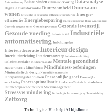
Data-analyse
Balans vinden
culinaire ervaring
Automatisering
Duurzaam
Duurzaamheid
Digitale transformatie
wonen
Energie-
Efficiëntie in productie
Efficiëntieverbetering
Energiebesparing
efficiëntie
Energiebesparing thuis
Gezelligheid
Gezonde levensstijl
Gezonde eetgewoonten
Gezonde gewoontes
Industriële
Gezonde voeding
Industrie 4.0
automatisering
Inrichtingstips
Interieurdesign
Interieurdecoratie
Interieurinrichting
Interieurontwerp
Interieurverlichting
Mentale gezondheid
isolatiematerialen
Keukenrenovatie
Mindfulness-oefeningen
Mindfulness
Milieuvriendelijk
Minimalistisch design
Natuurlijke materialen
Persoonlijke groei
Ontspanningstechnieken
Persoonlijke
Procesoptimalisatie
Risicobeheer
ontwikkeling
Productie-efficiëntie
Ruimtebesparende meubels
Stressmanagement
Stressvermindering
Technologische vooruitgang
Tuininrichting
Zelfzorg
Technologie
>
Hoe helpt AI bij slimme