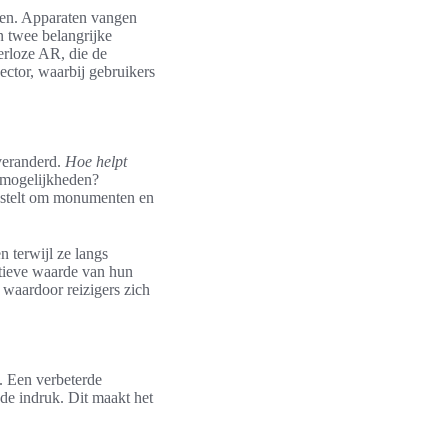
ren. Apparaten vangen
n twee belangrijke
rloze AR, die de
ector, waarbij gebruikers
 veranderd.
Hoe helpt
e mogelijkheden?
t stelt om monumenten en
 terwijl ze langs
catieve waarde van hun
 waardoor reizigers zich
. Een verbeterde
nde indruk. Dit maakt het