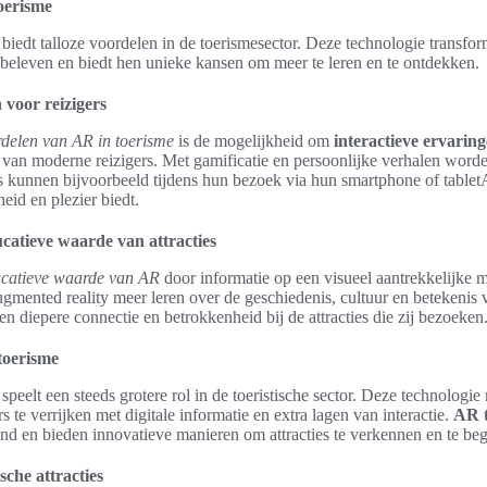
oerisme
iedt talloze voordelen in de toerismesector. Deze technologie transfo
 beleven en biedt hen unieke kansen om meer te leren en te ontdekken.
 voor reizigers
delen van AR in toerisme
is de mogelijkheid om
interactieve ervarin
 van moderne reizigers. Met gamificatie en persoonlijke verhalen worden
rs kunnen bijvoorbeeld tijdens hun bezoek via hun smartphone of tablet
eid en plezier biedt.
catieve waarde van attracties
catieve waarde van AR
door informatie op een visueel aantrekkelijke m
mented reality meer leren over de geschiedenis, cultuur en betekenis 
een diepere connectie en betrokkenheid bij de attracties die zij bezoeken
toerisme
peelt een steeds grotere rol in de toeristische sector. Deze technologi
 te verrijken met digitale informatie en extra lagen van interactie.
AR t
nd en bieden innovatieve manieren om attracties te verkennen en te beg
sche attracties