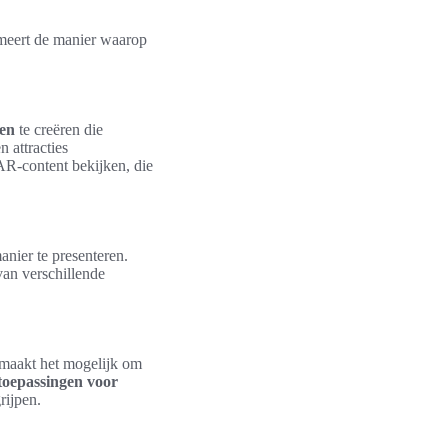
rmeert de manier waarop
gen
te creëren die
 attracties
AR-content bekijken, die
anier te presenteren.
van verschillende
.
e maakt het mogelijk om
oepassingen voor
rijpen.