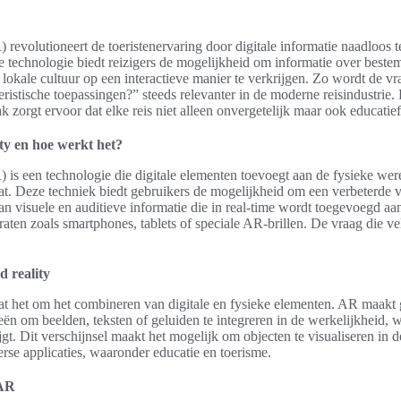
 revolutioneert de toeristenervaring door digitale informatie naadloos t
e technologie biedt reizigers de mogelijkheid om informatie over best
okale cultuur op een interactieve manier te verkrijgen. Zo wordt de v
eristische toepassingen?” steeds relevanter in de moderne reisindustrie
 zorgt ervoor dat elke reis niet alleen onvergetelijk maar ook educatie
ty en hoe werkt het?
 is een technologie die digitale elementen toevoegt aan de fysieke we
staat. Deze techniek biedt gebruikers de mogelijkheid om een verbeterde
an visuele en auditieve informatie die in real-time wordt toegevoegd aa
raten zoals smartphones, tablets of speciale AR-brillen. De vraag die ve
d reality
aat het om het combineren van digitale en fysieke elementen. AR maakt
eën om beelden, teksten of geluiden te integreren in de werkelijkheid,
jgt. Dit verschijnsel maakt het mogelijk om objecten te visualiseren in 
verse applicaties, waaronder educatie en toerisme.
 AR