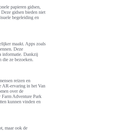
onele papieren gidsen,
. Deze gidsen bieden niet
visuele begeleiding en
lijker maakt. Apps zoals
kennen. Deze
a informatie. Dankzij
n die ze bezoeken.
 mensen reizen en
e AR-ervaring in het Van
omen over de
ly Farm Adventure Park
atten kunnen vinden en
ot, maar ook de