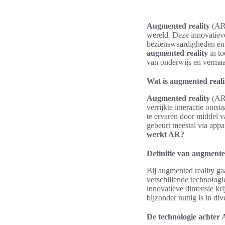
Augmented reality
(AR)
wereld. Deze innovatiev
bezienswaardigheden en l
augmented reality
in to
van onderwijs en vermaak
Wat is augmented reali
Augmented reality
(AR)
verrijkte interactie ont
te ervaren door middel v
gebeurt meestal via appa
werkt AR?
Definitie van augmente
Bij augmented reality g
verschillende technologi
innovatieve dimensie kri
bijzonder nuttig is in di
De technologie achter