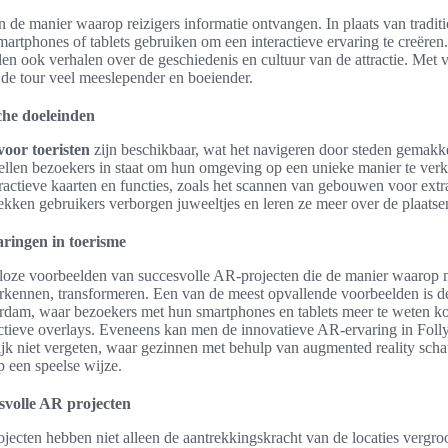
 de manier waarop reizigers informatie ontvangen. In plaats van traditi
rtphones of tablets gebruiken om een interactieve ervaring te creëren
llen ook verhalen over de geschiedenis en cultuur van de attractie. Met 
t de tour veel meeslepender en boeiender.
che doeleinden
oor toeristen
zijn beschikbaar, wat het navigeren door steden gemakke
ellen bezoekers in staat om hun omgeving op een unieke manier te ver
ractieve kaarten en functies, zoals het scannen van gebouwen voor extr
kken gebruikers verborgen juweeltjes en leren ze meer over de plaatse
ringen in toerisme
talloze voorbeelden van succesvolle AR-projecten die de manier waarop
kennen, transformeren. Een van de meest opvallende voorbeelden is d
am, waar bezoekers met hun smartphones en tablets meer te weten k
ctieve overlays. Eveneens kan men de innovatieve AR-ervaring in Fol
ijk niet vergeten, waar gezinnen met behulp van augmented reality sch
p een speelse wijze.
svolle AR projecten
ecten hebben niet alleen de aantrekkingskracht van de locaties vergro