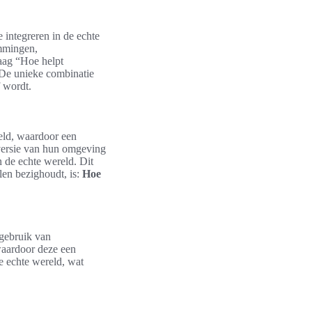
e integreren in de echte
emmingen,
raag “Hoe helpt
. De unieke combinatie
f wordt.
reld, waardoor een
 versie van hun omgeving
n de echte wereld. Dit
len bezighoudt, is:
Hoe
 gebruik van
 waardoor deze een
de echte wereld, wat