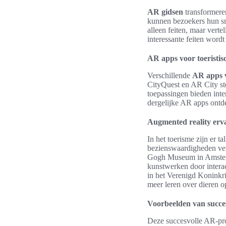
AR gidsen
transformeren
kunnen bezoekers hun sma
alleen feiten, maar verte
interessante feiten word
AR apps voor toeristis
Verschillende
AR apps v
CityQuest en AR City st
toepassingen bieden inte
dergelijke AR apps ontde
Augmented reality erva
In het toerisme zijn er 
bezienswaardigheden ver
Gogh Museum in Amsterd
kunstwerken door intera
in het Verenigd Koninkr
meer leren over dieren o
Voorbeelden van succe
Deze succesvolle AR-proj