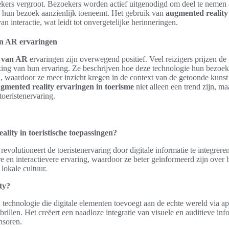
kers vergroot. Bezoekers worden actief uitgenodigd om deel te nemen 
hun bezoek aanzienlijk toeneemt. Het gebruik van
augmented reality
n interactie, wat leidt tot onvergetelijke herinneringen.
an AR ervaringen
n van AR
ervaringen zijn overwegend positief. Veel reizigers prijzen de
king van hun ervaring. Ze beschrijven hoe deze technologie hun bezoek 
, waardoor ze meer inzicht kregen in de context van de getoonde kunst
gmented reality ervaringen in toerisme
niet alleen een trend zijn, ma
toeristenervaring.
lity in toeristische toepassingen?
volutioneert de toeristenervaring door digitale informatie te integreren
ere en interactievere ervaring, waardoor ze beter geïnformeerd zijn ove
lokale cultuur.
ty?
 technologie die digitale elementen toevoegt aan de echte wereld via ap
brillen. Het creëert een naadloze integratie van visuele en auditieve in
nsoren.