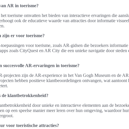
van AR in toerisme?
et toerisme omvatten het bieden van interactieve ervaringen die aansl
rhoogt ook de educatieve waarde van attracties door informatie visueel
en.
zijn er voor toerisme?
-toepassingen voor toerisme, zoals AR-gidsen die bezoekers informatie
R-apps zoals CityQuest en AR City die een unieke navigatie door stede
n succesvolle AR-ervaringen in toerisme?
AR-projecten zijn de AR-experience in het Van Gogh Museum en de AR-
ojecten hebben positieve klantbeoordelingen ontvangen, wat aantoont 
tert.
 de klantbetrokkenheid?
ntbetrokkenheid door unieke en interactieve elementen aan de bezoeker
n op een speelse manier meer leren over hun omgeving, waardoor hun 
rgroot.
r voor toeristische attracties?