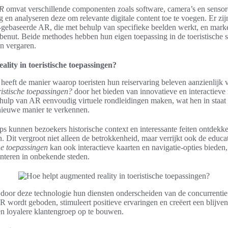
AR
omvat verschillende componenten zoals software, camera’s en senso
en analyseren deze om relevante digitale content toe te voegen. Er zij
ebaseerde AR, die met behulp van specifieke beelden werkt, en marke
benut. Beide methodes hebben hun eigen toepassing in de toeristische s
n vergaren.
lity in toeristische toepassingen?
eeft de manier waarop toeristen hun reiservaring beleven aanzienlijk
ristische toepassingen?
door het bieden van innovatieve en interactiev
hulp van AR eenvoudig virtuele rondleidingen maken, wat hen in staa
 nieuwe manier te verkennen.
s kunnen bezoekers historische context en interessante feiten ontdekken
en. Dit vergroot niet alleen de betrokkenheid, maar verrijkt ook de edu
he toepassingen
kan ook interactieve kaarten en navigatie-opties bieden,
nteren in onbekende steden.
 door deze technologie hun diensten onderscheiden van de concurrentie
R wordt geboden, stimuleert positieve ervaringen en creëert een blijve
n loyalere klantengroep op te bouwen.