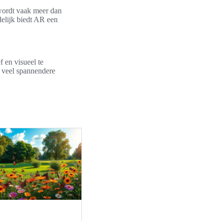
 wordt vaak meer dan
delijk biedt AR een
f en visueel te
n veel spannendere