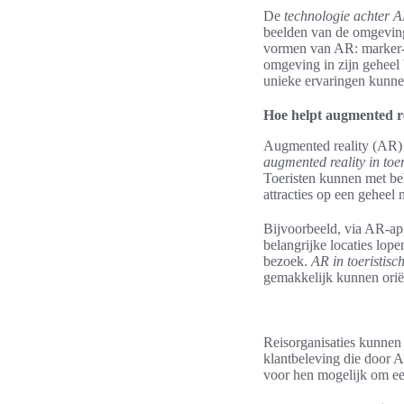
De
technologie achter 
beelden van de omgeving 
vormen van AR: marker-g
omgeving in zijn geheel 
unieke ervaringen kunne
Hoe helpt augmented rea
Augmented reality (AR) h
augmented reality in toe
Toeristen kunnen met be
attracties op een geheel
Bijvoorbeeld, via AR-app
belangrijke locaties lop
bezoek.
AR in toeristisc
gemakkelijk kunnen orië
Reisorganisaties kunnen
klantbeleving die door A
voor hen mogelijk om ee