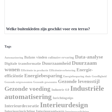
Welke buitenkleden zijn geschikt voor een terras?
Tags
Data-analyse
Balans vinden
culinaire ervaring
Automatisering
Duurzaam
Duurzaamheid
Digitale transformatie
wonen
Energie-
Efficiëntie in productie
Efficiëntieverbetering
Energiebesparing
efficiëntie
Energiebesparing thuis
Gezelligheid
Gezonde levensstijl
Gezonde eetgewoonten
Gezonde gewoontes
Industriële
Gezonde voeding
Industrie 4.0
automatisering
Inrichtingstips
Interieurdesign
Interieurdecoratie
Interieurinrichting
Interieurontwerp
Interieurverlichting