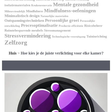
Mentale gezondheid
isolatiematerialen
Keukenrenovatie
Mindfulness-oefeningen
Mindfulness
Milieuvriendelijk
Minimalistisch design
Natuurlijke materialen
Persoonlijke groei
Ontspanningstechnieken
Persoonlijke
Procesoptimalisatie
Risicobeheer
ontwikkeling
Productie-efficiëntie
Ruimtebesparende meubels
Stressmanagement
Stressvermindering
Tuininrichting
Technologische vooruitgang
Zelfzorg
Huis
>
Hoe kies je de juiste verlichting voor elke kamer?