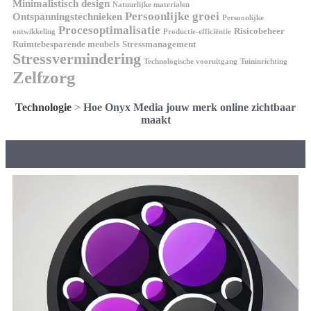
Minimalistisch design
Natuurlijke materialen
Persoonlijke groei
Ontspanningstechnieken
Persoonlijke
Procesoptimalisatie
Risicobeheer
ontwikkeling
Productie-efficiëntie
Ruimtebesparende meubels
Stressmanagement
Stressvermindering
Technologische vooruitgang
Tuininrichting
Zelfzorg
Technologie
>
Hoe Onyx Media jouw merk online zichtbaar
maakt