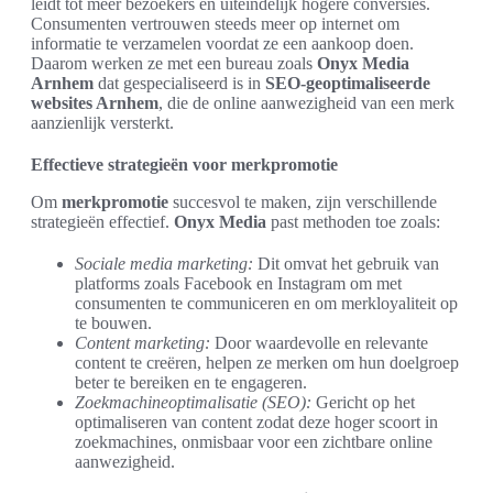
leidt tot meer bezoekers en uiteindelijk hogere conversies.
Consumenten vertrouwen steeds meer op internet om
informatie te verzamelen voordat ze een aankoop doen.
Daarom werken ze met een bureau zoals
Onyx Media
Arnhem
dat gespecialiseerd is in
SEO-geoptimaliseerde
websites Arnhem
, die de online aanwezigheid van een merk
aanzienlijk versterkt.
Effectieve strategieën voor merkpromotie
Om
merkpromotie
succesvol te maken, zijn verschillende
strategieën effectief.
Onyx Media
past methoden toe zoals:
Sociale media marketing:
Dit omvat het gebruik van
platforms zoals Facebook en Instagram om met
consumenten te communiceren en om merkloyaliteit op
te bouwen.
Content marketing:
Door waardevolle en relevante
content te creëren, helpen ze merken om hun doelgroep
beter te bereiken en te engageren.
Zoekmachineoptimalisatie (SEO):
Gericht op het
optimaliseren van content zodat deze hoger scoort in
zoekmachines, onmisbaar voor een zichtbare online
aanwezigheid.