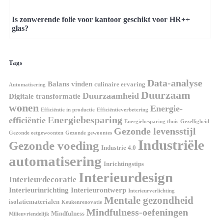
Is zonwerende folie voor kantoor geschikt voor HR++
glas?
Tags
Data-analyse
Balans vinden
culinaire ervaring
Automatisering
Duurzaam
Duurzaamheid
Digitale transformatie
wonen
Energie-
Efficiëntie in productie
Efficiëntieverbetering
Energiebesparing
efficiëntie
Energiebesparing thuis
Gezelligheid
Gezonde levensstijl
Gezonde eetgewoonten
Gezonde gewoontes
Industriële
Gezonde voeding
Industrie 4.0
automatisering
Inrichtingstips
Interieurdesign
Interieurdecoratie
Interieurinrichting
Interieurontwerp
Interieurverlichting
Mentale gezondheid
isolatiematerialen
Keukenrenovatie
Mindfulness-oefeningen
Mindfulness
Milieuvriendelijk