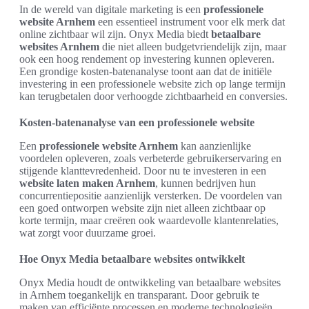
In de wereld van digitale marketing is een
professionele
website Arnhem
een essentieel instrument voor elk merk dat
online zichtbaar wil zijn. Onyx Media biedt
betaalbare
websites Arnhem
die niet alleen budgetvriendelijk zijn, maar
ook een hoog rendement op investering kunnen opleveren.
Een grondige kosten-batenanalyse toont aan dat de initiële
investering in een professionele website zich op lange termijn
kan terugbetalen door verhoogde zichtbaarheid en conversies.
Kosten-batenanalyse van een professionele website
Een
professionele website Arnhem
kan aanzienlijke
voordelen opleveren, zoals verbeterde gebruikerservaring en
stijgende klanttevredenheid. Door nu te investeren in een
website laten maken Arnhem
, kunnen bedrijven hun
concurrentiepositie aanzienlijk versterken. De voordelen van
een goed ontworpen website zijn niet alleen zichtbaar op
korte termijn, maar creëren ook waardevolle klantenrelaties,
wat zorgt voor duurzame groei.
Hoe Onyx Media betaalbare websites ontwikkelt
Onyx Media houdt de ontwikkeling van betaalbare websites
in Arnhem toegankelijk en transparant. Door gebruik te
maken van efficiënte processen en moderne technologieën,