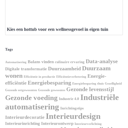
Kies een hottub voor een wellnessgevoel in eigen tuin
Tags
Data-analyse
Balans vinden
culinaire ervaring
Automatisering
Duurzaam
Duurzaamheid
Digitale transformatie
wonen
Energie-
Efficiëntie in productie
Efficiëntieverbetering
Energiebesparing
efficiëntie
Energiebesparing thuis
Gezelligheid
Gezonde levensstijl
Gezonde eetgewoonten
Gezonde gewoontes
Industriële
Gezonde voeding
Industrie 4.0
automatisering
Inrichtingstips
Interieurdesign
Interieurdecoratie
Interieurinrichting
Interieurontwerp
Interieurverlichting