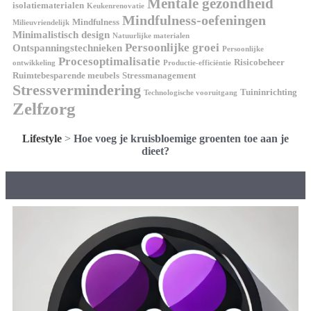
Mentale gezondheid
isolatiematerialen
Keukenrenovatie
Mindfulness-oefeningen
Mindfulness
Milieuvriendelijk
Minimalistisch design
Natuurlijke materialen
Persoonlijke groei
Ontspanningstechnieken
Persoonlijke
Procesoptimalisatie
Risicobeheer
ontwikkeling
Productie-efficiëntie
Ruimtebesparende meubels
Stressmanagement
Stressvermindering
Tuininrichting
Technologische vooruitgang
Zelfzorg
Lifestyle
>
Hoe voeg je kruisbloemige groenten toe aan je
dieet?