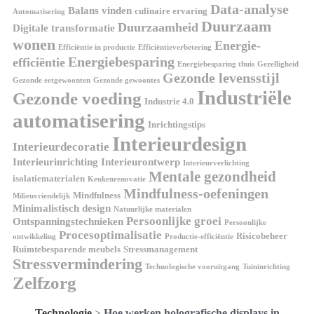
Data-analyse
Balans vinden
culinaire ervaring
Automatisering
Duurzaam
Duurzaamheid
Digitale transformatie
wonen
Energie-
Efficiëntie in productie
Efficiëntieverbetering
Energiebesparing
efficiëntie
Energiebesparing thuis
Gezelligheid
Gezonde levensstijl
Gezonde eetgewoonten
Gezonde gewoontes
Industriële
Gezonde voeding
Industrie 4.0
automatisering
Inrichtingstips
Interieurdesign
Interieurdecoratie
Interieurinrichting
Interieurontwerp
Interieurverlichting
Mentale gezondheid
isolatiematerialen
Keukenrenovatie
Mindfulness-oefeningen
Mindfulness
Milieuvriendelijk
Minimalistisch design
Natuurlijke materialen
Persoonlijke groei
Ontspanningstechnieken
Persoonlijke
Procesoptimalisatie
Risicobeheer
ontwikkeling
Productie-efficiëntie
Ruimtebesparende meubels
Stressmanagement
Stressvermindering
Technologische vooruitgang
Tuininrichting
Zelfzorg
Technologie
>
Hoe werken holografische displays in