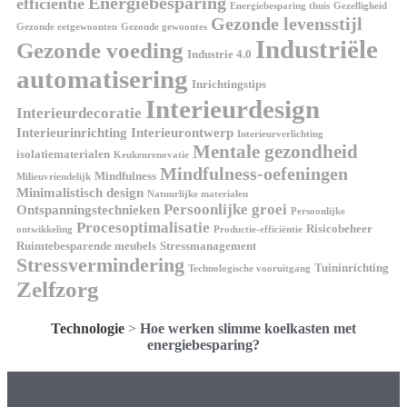
Energiebesparing
efficiëntie
Energiebesparing thuis
Gezelligheid
Gezonde levensstijl
Gezonde eetgewoonten
Gezonde gewoontes
Industriële
Gezonde voeding
Industrie 4.0
automatisering
Inrichtingstips
Interieurdesign
Interieurdecoratie
Interieurinrichting
Interieurontwerp
Interieurverlichting
Mentale gezondheid
isolatiematerialen
Keukenrenovatie
Mindfulness-oefeningen
Mindfulness
Milieuvriendelijk
Minimalistisch design
Natuurlijke materialen
Persoonlijke groei
Ontspanningstechnieken
Persoonlijke
Procesoptimalisatie
Risicobeheer
ontwikkeling
Productie-efficiëntie
Ruimtebesparende meubels
Stressmanagement
Stressvermindering
Tuininrichting
Technologische vooruitgang
Zelfzorg
Technologie
>
Hoe werken slimme koelkasten met
energiebesparing?