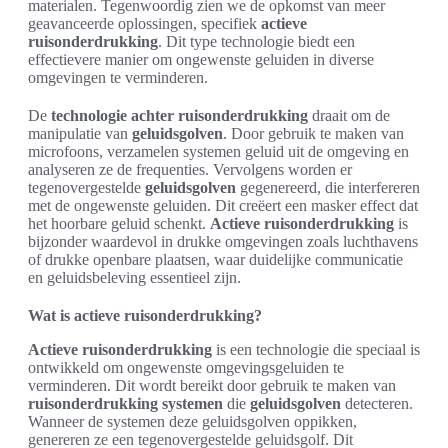
materialen. Tegenwoordig zien we de opkomst van meer
geavanceerde oplossingen, specifiek
actieve
ruisonderdrukking
. Dit type technologie biedt een
effectievere manier om ongewenste geluiden in diverse
omgevingen te verminderen.
De
technologie achter ruisonderdrukking
draait om de
manipulatie van
geluidsgolven
. Door gebruik te maken van
microfoons, verzamelen systemen geluid uit de omgeving en
analyseren ze de frequenties. Vervolgens worden er
tegenovergestelde
geluidsgolven
gegenereerd, die interfereren
met de ongewenste geluiden. Dit creëert een masker effect dat
het hoorbare geluid schenkt.
Actieve ruisonderdrukking
is
bijzonder waardevol in drukke omgevingen zoals luchthavens
of drukke openbare plaatsen, waar duidelijke communicatie
en geluidsbeleving essentieel zijn.
Wat is actieve ruisonderdrukking?
Actieve ruisonderdrukking
is een technologie die speciaal is
ontwikkeld om ongewenste omgevingsgeluiden te
verminderen. Dit wordt bereikt door gebruik te maken van
ruisonderdrukking systemen
die
geluidsgolven
detecteren.
Wanneer de systemen deze geluidsgolven oppikken,
genereren ze een tegenovergestelde geluidsgolf. Dit