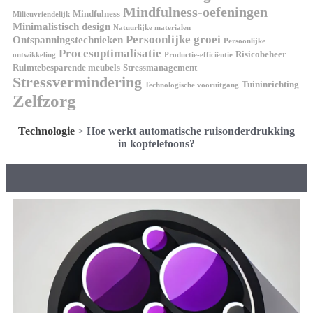
Mindfulness-oefeningen
Mindfulness
Milieuvriendelijk
Minimalistisch design
Natuurlijke materialen
Persoonlijke groei
Ontspanningstechnieken
Persoonlijke
Procesoptimalisatie
Risicobeheer
ontwikkeling
Productie-efficiëntie
Ruimtebesparende meubels
Stressmanagement
Stressvermindering
Tuininrichting
Technologische vooruitgang
Zelfzorg
Technologie
>
Hoe werkt automatische ruisonderdrukking
in koptelefoons?