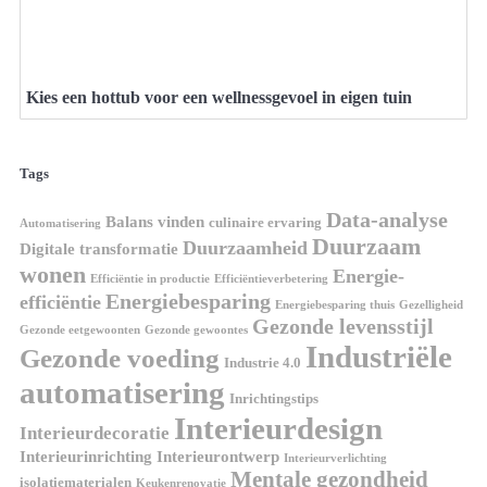
Kies een hottub voor een wellnessgevoel in eigen tuin
Tags
Data-analyse
Balans vinden
culinaire ervaring
Automatisering
Duurzaam
Duurzaamheid
Digitale transformatie
wonen
Energie-
Efficiëntie in productie
Efficiëntieverbetering
Energiebesparing
efficiëntie
Energiebesparing thuis
Gezelligheid
Gezonde levensstijl
Gezonde eetgewoonten
Gezonde gewoontes
Industriële
Gezonde voeding
Industrie 4.0
automatisering
Inrichtingstips
Interieurdesign
Interieurdecoratie
Interieurinrichting
Interieurontwerp
Interieurverlichting
Mentale gezondheid
isolatiematerialen
Keukenrenovatie