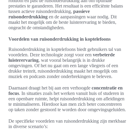
rondom en past de ruisonderdrukking aan om optimale
prestaties te garanderen. Het resultaat is een efficiënte balans
tussen actieve ruisonderdrukking,
passieve
ruisonderdrukking
en de aanpassingen waar nodig. Dit
maakt het mogelijk om de beste luisterervaring te bieden,
ongeacht de omstandigheden.
Voordelen van ruisonderdrukking in koptelefoons
Ruisonderdrukking in koptelefoons biedt gebruikers tal van
voordelen. Deze technologie zorgt voor een
verbeterde
luisterervaring
, wat vooral belangrijk is in drukke
omgevingen. Of het nu gaat om een lange vliegreis of een
drukke treinrit, ruisonderdrukking maakt het mogelijk om
muziek en podcasts zonder onderbrekingen te beleven.
Daarnaast draagt het bij aan een verhoogde
concentratie en
focus
. In situaties zoals het werken vanuit huis of studeren in
een openbare ruimte, helpt ruisonderdrukking om afleidingen
te minimaliseren. Hierdoor kan men zich beter concentreren
op taken zonder gestoord te worden door omgevingsgeluiden.
De specifieke voordelen van ruisonderdrukking zijn merkbaar
in diverse scenario’s: