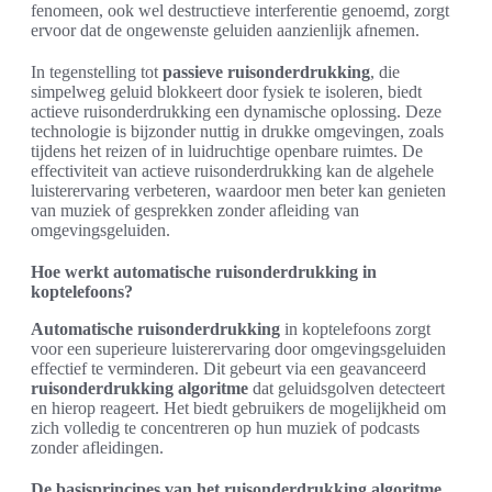
fenomeen, ook wel destructieve interferentie genoemd, zorgt
ervoor dat de ongewenste geluiden aanzienlijk afnemen.
In tegenstelling tot
passieve ruisonderdrukking
, die
simpelweg geluid blokkeert door fysiek te isoleren, biedt
actieve ruisonderdrukking een dynamische oplossing. Deze
technologie is bijzonder nuttig in drukke omgevingen, zoals
tijdens het reizen of in luidruchtige openbare ruimtes. De
effectiviteit van actieve ruisonderdrukking kan de algehele
luisterervaring verbeteren, waardoor men beter kan genieten
van muziek of gesprekken zonder afleiding van
omgevingsgeluiden.
Hoe werkt automatische ruisonderdrukking in
koptelefoons?
Automatische ruisonderdrukking
in koptelefoons zorgt
voor een superieure luisterervaring door omgevingsgeluiden
effectief te verminderen. Dit gebeurt via een geavanceerd
ruisonderdrukking algoritme
dat geluidsgolven detecteert
en hierop reageert. Het biedt gebruikers de mogelijkheid om
zich volledig te concentreren op hun muziek of podcasts
zonder afleidingen.
De basisprincipes van het ruisonderdrukking algoritme