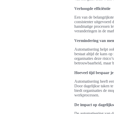
Verhoogde efficiëntie
Een van de belangrijkste
consistenter uitgevoerd 
handmatige processen lei
veranderingen in de mar
Vermindering van mens
Automatisering helpt oo
bestaat altijd de kans o
organisaties deze risico’
betrouwbaarheid, maar be
Hoeveel tijd bespaar j
Automatisering heeft ee
Door dagelijkse taken te
biedt organisaties de mo
werkprocessen.
De impact op dagelijks
De automatisering van da