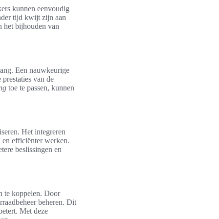
kers kunnen eenvoudig
er tijd kwijt zijn aan
n het bijhouden van
elang. Een nauwkeurige
 prestaties van de
ng
toe te passen, kunnen
iseren. Het integreren
 en efficiënter werken.
etere beslissingen en
n te koppelen. Door
orraadbeheer beheren. Dit
rbetert. Met deze