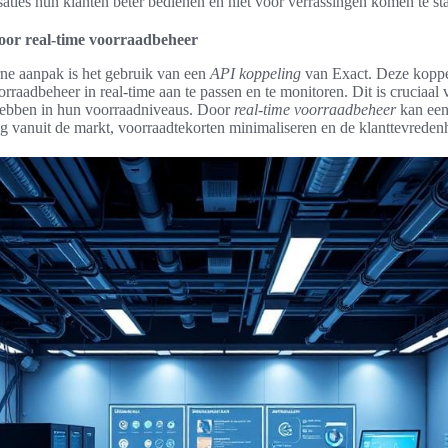
saties hun klanten beter bedienen en niet voor verrassingen komen te st
oor real-time voorraadbeheer
e aanpak is het gebruik van een
API koppeling
van Exact. Deze koppel
raadbeheer in real-time aan te passen en te monitoren. Dit is cruciaal
hebben in hun voorraadniveaus. Door
real-time voorraadbeheer
kan een 
g vanuit de markt, voorraadtekorten minimaliseren en de klanttevreden