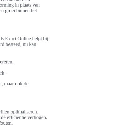
orming in plaats van
en groei binnen het
ls Exact Online helpt bij
rd besteed, nu kan
ereren.
rk.
en, maar ook de
illen optimaliseren.
de efficiëntie verhogen.
fouten.