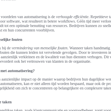
 voordelen van automatisering is de
verhoogde efficiëntie
. Repetitieve 
door software, wat resulteert in betere workflows. Géén tijd meer verlo
dt tot een optimale benutting van resources. Bedrijven kunnen zo snell
kt en hun concurrenten voorblijven.
elijke fouten
k bij de
vermindering van menselijke fouten
. Wanneer taken handmatig
p fouten die kunnen leiden tot vervelende gevolgen. Door te investeren 
s aanzienlijk verkleinen en de kwaliteit van hun diensten verhogen. Dit v
vordert ook het vertrouwen van klanten in de organisatie.
e met automatisering?
n aanzienlijke impact op de manier waarop bedrijven hun dagelijkse w
 automatiseren, kan er niet alleen tijd worden bespaard, maar ook de pro
gelijkheid om zich te concentreren op belangrijkere en complexere taken
e taken
gelijkse taken, zoals klantcommunicatie en voorraadbeheer, zorgt voor 