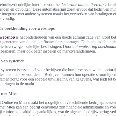
ebruiksvriendelijke interface voor het
facturatie automatiseren
. Gebrui
nden en opvolgen. Deze automatisering zorgt ervoor dat bedrijven mind
e integratie met andere systemen maakt het verwerken van betalingen e
envoudig.
ede boekhouding voor webshops
 webshop
is het onderhouden van een goede administratie van groot b
 genereren van duidelijke financiële rapportages. Dit biedt inzicht in de
 weloverwogen zakelijke beslissingen. Door
automatisering boekhoudi
d besparen, maar ook beter inspelen op marktveranderingen.
g van systemen
 systemen is essentieel voor bedrijven die hun processen willen optimal
a biedt talloze voordelen. Bedrijven kunnen hun operatie stroomlijnen
stemen
zorgt voor een soepele uitwisseling van gegevens, wat leidt tot b
nderingen in de markt.
e met Mtea
 Online en Mtea maakt het mogelijk om verschillende bedrijfsprocesse
met Mtea kan een bedrijf eenvoudig zijn financiële administratie en vo
jke informatie altijd toegankelijk is, wat de algehele bedrijfsvoering ve