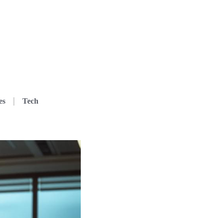
es
Tech