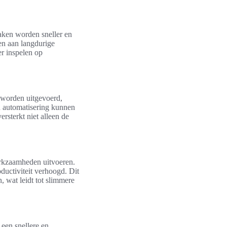
taken worden sneller en
ren aan langdurige
er inspelen op
 worden uitgevoerd,
in automatisering kunnen
ersterkt niet alleen de
erkzaamheden uitvoeren.
ductiviteit verhoogd. Dit
, wat leidt tot slimmere
een snellere en