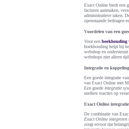
Exact Online biedt een g
facturen aanmaken, verze
administratieve taken. D
openstaande bedragen e
Voordelen van een go
Voor een
boekhouding
boekhouding helpt bij het
webshop en ondersteunt
webshops niet alleen tij
Integratie en koppelin
Een goede integratie van
van Exact Online met Mte
Een goede
integratie sy
snellere reacties op vera
Exact Online integrati
De combinatie van Exact
Exact Online integreren
zorgt ervoor dat belangri