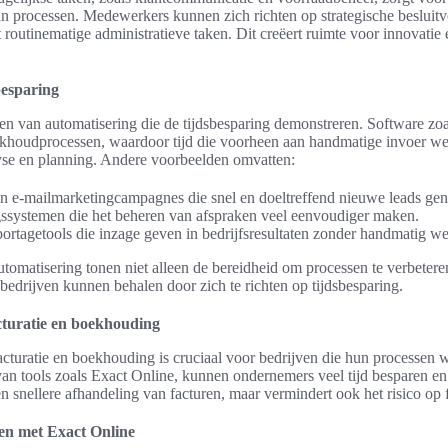
van processen. Medewerkers kunnen zich richten op strategische besluitv
 routinematige administratieve taken. Dit creëert ruimte voor innovatie 
besparing
den van automatisering die de tijdsbesparing demonstreren. Software zoa
ekhoudprocessen, waardoor tijd die voorheen aan handmatige invoer we
se en planning. Andere voorbeelden omvatten:
n e-mailmarketingcampagnes die snel en doeltreffend nieuwe leads gen
gssystemen die het beheren van afspraken veel eenvoudiger maken.
ortagetools die inzage geven in bedrijfsresultaten zonder handmatig we
omatisering tonen niet alleen de bereidheid om processen te verbeter
 bedrijven kunnen behalen door zich te richten op tijdsbesparing.
cturatie en boekhouding
cturatie en boekhouding is cruciaal voor bedrijven die hun processen w
n tools zoals Exact Online, kunnen ondernemers veel tijd besparen en 
 een snellere afhandeling van facturen, maar vermindert ook het risico op 
ren met Exact Online