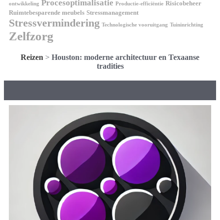
Procesoptimalisatie
Risicobeheer
ontwikkeling
Productie-efficiëntie
Ruimtebesparende meubels
Stressmanagement
Stressvermindering
Technologische vooruitgang
Tuininrichting
Zelfzorg
Reizen
>
Houston: moderne architectuur en Texaanse
tradities