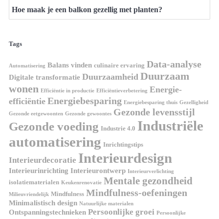
Hoe maak je een balkon gezellig met planten?
Tags
Data-analyse
Balans vinden
culinaire ervaring
Automatisering
Duurzaam
Duurzaamheid
Digitale transformatie
wonen
Energie-
Efficiëntie in productie
Efficiëntieverbetering
Energiebesparing
efficiëntie
Energiebesparing thuis
Gezelligheid
Gezonde levensstijl
Gezonde eetgewoonten
Gezonde gewoontes
Industriële
Gezonde voeding
Industrie 4.0
automatisering
Inrichtingstips
Interieurdesign
Interieurdecoratie
Interieurinrichting
Interieurontwerp
Interieurverlichting
Mentale gezondheid
isolatiematerialen
Keukenrenovatie
Mindfulness-oefeningen
Mindfulness
Milieuvriendelijk
Minimalistisch design
Natuurlijke materialen
Persoonlijke groei
Ontspanningstechnieken
Persoonlijke