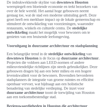
De indrukwekkende skyline van
downtown Houston
weerspiegelt een bloeiende economie en trekt bezoekers van
over de hele wereld. Het aantal hoge gebouwen neemt
gestaag toe, wat de stad een moderne uitstraling geeft. Deze
groei heeft een merkbare impact op de lokale gemeenschap en
stimuleert de ontwikkeling van voorzieningen, waaronder
restaurants, winkels en culturele centra. De
stedelijke
ontwikkeling
maakt het mogelijk voor bewoners om te
genieten van een bruisende leefomgeving.
Vooruitgang in duurzame architectuur en stadsplanning
Een belangrijke trend in de
stedelijke ontwikkeling
van
downtown Houston
is de focus op
duurzame architectuur
.
Projecten die voldoen aan LEED-normen of andere
milieuvriendelijke richtlijnen zijn steeds gebruikelijker. Deze
gebouwen dragen bij aan een beter milieu en een hogere
levenskwaliteit voor de bewoners. Bovendien bevorderen
stadsplanners de integratie van groene ruimtes en efficiënt
openbaar vervoer, wat bijdraagt aan een holistische
benadering van stedelijke verdieping. De inzet voor
duurzame architectuur
toont de toewijding van Houston
aan een toekomstbestendige stad.
Bezienswaardigheden in Houston die architectuur