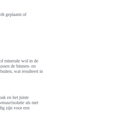
dt geplaatst of
of minerale wol in de
tussen de binnen- en
uiten, wat resulteert in
ak en het juiste
wmuurisolatie
als met
ig zijn voor een