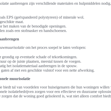
olatie aanbrengen zijn verschillende materialen en hulpmiddelen nodig.
zoals EPS (geëxpandeerd polystyreen) of minerale wol.
geschikte maat.
or het maken van de benodigde openingen.
alen zoals een stofmasker en handschoenen.
 aanbrengen
ouwmuurisolatie
om het proces soepel te laten verlopen:
r grondig op eventuele schade of tekortkomingen.
uur op de juiste plaatsen, meestal tussen de voegen.
tig het isolatiemateriaal aanbrengen in de spouw.
gaten af met een geschikte vulstof voor een nette afwerking.
onele muurisolatie
ie biedt tal van voordelen voor huiseigenaren die hun woningen willen 
onele isolatiebedrijven zorgen voor een effectieve en duurzame oplossin
te zorgen dat de woning goed geïsoleerd is, wat niet alleen comfort bied