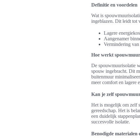
Definitie en voordelen
Wat is spouwmuurisolatie
ingeblazen. Dit leidt tot
Lagere energiekos
Aangenamer binne
Vermindering van 
Hoe werkt spouwmuuri
De spouwmuurisolatie we
spouw ingebracht. Dit ma
buitenmuur minimaliseert.
meer comfort en lagere e
Kan je zelf spouwmuur
Het is mogelijk om zelf 
gereedschap. Het is bela
een duidelijk stappenpla
succesvolle isolatie.
Benodigde materialen 