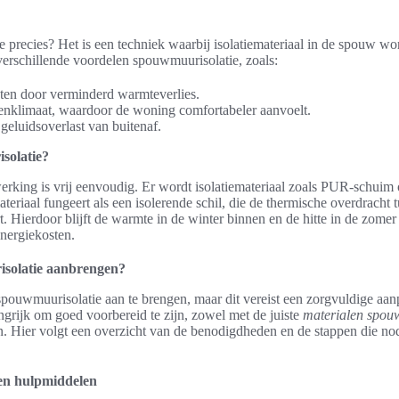
 precies? Het is een techniek waarbij isolatiemateriaal in de spouw wor
 verschillende voordelen spouwmuurisolatie, zoals:
ten door verminderd warmteverlies.
nklimaat, waardoor de woning comfortabeler aanvoelt.
geluidsoverlast van buitenaf.
solatie?
rking is vrij eenvoudig. Er wordt isolatiemateriaal zoals PUR-schuim 
teriaal fungeert als een isolerende schil, die de thermische overdracht 
 Hierdoor blijft de warmte in de winter binnen en de hitte in de zomer b
nergiekosten.
isolatie aanbrengen?
spouwmuurisolatie aan te brengen, maar dit vereist een zorgvuldige aanp
ngrijk om goed voorbereid te zijn, zowel met de juiste
materialen spou
n. Hier volgt een overzicht van de benodigdheden en de stappen die nod
en hulpmiddelen