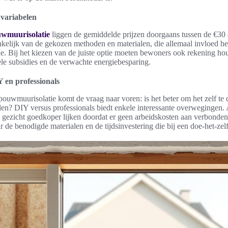
 variabelen
uwmuurisolatie
liggen de gemiddelde prijzen doorgaans tussen de €30 
ankelijk van de gekozen methoden en materialen, die allemaal invloed he
e. Bij het kiezen van de juiste optie moeten bewoners ook rekening h
ele subsidies en de verwachte energiebesparing.
Y en professionals
ouwmuurisolatie komt de vraag naar voren: is het beter om het zelf te
elen? DIY versus professionals biedt enkele interessante overwegingen.
 gezicht goedkoper lijken doordat er geen arbeidskosten aan verbonden z
r de benodigde materialen en de tijdsinvestering die bij een doe-het-zel