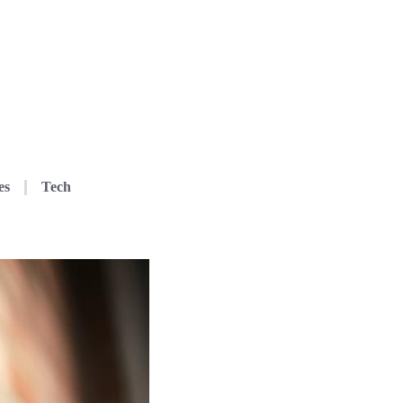
es
Tech