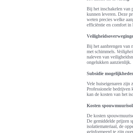
Bij het inschakelen van 
kunnen leveren. Deze pro
weten precies welke aanpa
efficiëntie en comfort in 
Veiligheidsoverweging
Bij het aanbrengen van m
met schimmels.
Veilighe
naleven van veiligheidsn
ongelukken aanzienlijk.
Subsidie mogelijkhede
Vele huiseigenaren zijn 
Professionele bedrijven
kan de kosten van het is
Kosten spouwmuurisol
De kosten spouwmuurisola
De gemiddelde prijzen sp
isolatiemateriaal, de op
geïnformeerd te zijn ove