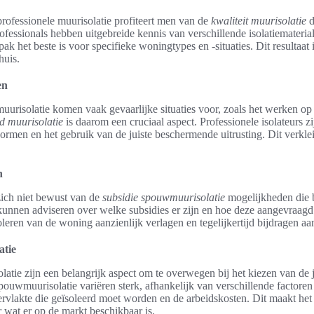
professionele muurisolatie profiteert men van de
kwaliteit muurisolatie
d
fessionals hebben uitgebreide kennis van verschillende isolatiemateria
k het beste is voor specifieke woningtypes en -situaties. Dit resultaat
huis.
en
uurisolatie komen vaak gevaarlijke situaties voor, zoals het werken o
id muurisolatie
is daarom een cruciaal aspect. Professionele isolateurs zi
ormen en het gebruik van de juiste beschermende uitrusting. Dit verkle
n
zich niet bewust van de
subsidie spouwmuurisolatie
mogelijkheden die b
 kunnen adviseren over welke subsidies er zijn en hoe deze aangevraag
oleren van de woning aanzienlijk verlagen en tegelijkertijd bijdragen aa
atie
tie zijn een belangrijk aspect om te overwegen bij het kiezen van de j
ouwmuurisolatie variëren sterk, afhankelijk van verschillende factoren 
pervlakte die geïsoleerd moet worden en de arbeidskosten. Dit maakt het
r wat er op de markt beschikbaar is.