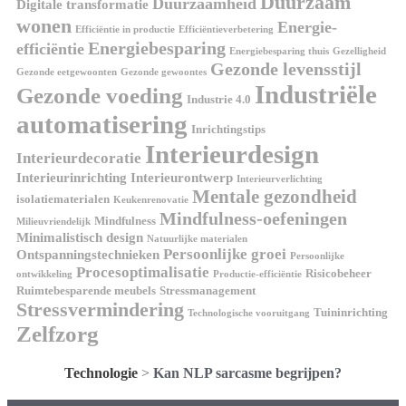
Duurzaam
Duurzaamheid
Digitale transformatie
wonen
Energie-
Efficiëntie in productie
Efficiëntieverbetering
Energiebesparing
efficiëntie
Energiebesparing thuis
Gezelligheid
Gezonde levensstijl
Gezonde eetgewoonten
Gezonde gewoontes
Industriële
Gezonde voeding
Industrie 4.0
automatisering
Inrichtingstips
Interieurdesign
Interieurdecoratie
Interieurinrichting
Interieurontwerp
Interieurverlichting
Mentale gezondheid
isolatiematerialen
Keukenrenovatie
Mindfulness-oefeningen
Mindfulness
Milieuvriendelijk
Minimalistisch design
Natuurlijke materialen
Persoonlijke groei
Ontspanningstechnieken
Persoonlijke
Procesoptimalisatie
Risicobeheer
ontwikkeling
Productie-efficiëntie
Ruimtebesparende meubels
Stressmanagement
Stressvermindering
Tuininrichting
Technologische vooruitgang
Zelfzorg
Technologie
>
Kan NLP sarcasme begrijpen?