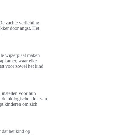
De zachte verlichting
kker door angst. Het
.
lle wijzerplaat maken
laapkamer, waar elke
ust voor zowel het kind
 instellen voor hun
an de biologische klok van
lpt kinderen om zich
r dat het kind op