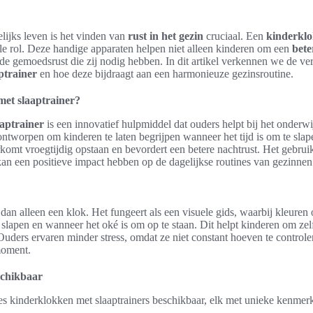
elijks leven is het vinden van
rust in het gezin
cruciaal. Een
kinderklo
iële rol. Deze handige apparaten helpen niet alleen kinderen om een
bete
e gemoedsrust die zij nodig hebben. In dit artikel verkennen we de ver
ptrainer
en hoe deze bijdraagt aan een harmonieuze gezinsroutine.
met slaaptrainer?
aptrainer
is een innovatief hulpmiddel dat ouders helpt bij het onderw
 ontworpen om kinderen te laten begrijpen wanneer het tijd is om te sl
komt vroegtijdig opstaan en bevordert een betere nachtrust. Het gebru
an een positieve impact hebben op de dagelijkse routines van gezinnen
dan alleen een klok. Het fungeert als een visuele gids, waarbij kleure
e slapen en wanneer het oké is om op te staan. Dit helpt kinderen om zel
Ouders ervaren minder stress, omdat ze niet constant hoeven te control
moment.
schikbaar
pes kinderklokken met slaaptrainers beschikbaar, elk met unieke kenmer