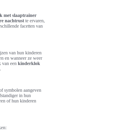
k met slaaptrainer
re nachtrust
te ervaren,
schillende facetten van
ijzen van hun kinderen
apen en wanneer ze weer
ik van een
kinderklok
.
n of symbolen aangeven
fstandiger in hun
eren of hun kinderen
ken: