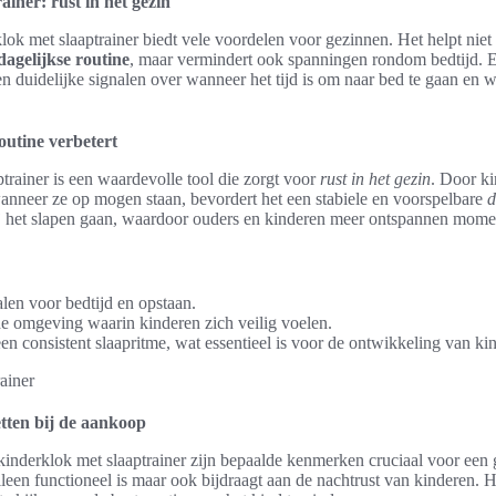
iner: rust in het gezin
ok met slaaptrainer biedt vele voordelen voor gezinnen. Het helpt niet a
dagelijkse routine
, maar vermindert ook spanningen rondom bedtijd.
ren duidelijke signalen over wanneer het tijd is om naar bed te gaan en
outine verbetert
trainer is een waardevolle tool die zorgt voor
rust in het gezin
. Door ki
anneer ze op mogen staan, bevordert het een stabiele en voorspelbare
d
bij het slapen gaan, waardoor ouders en kinderen meer ontspannen mom
len voor bedtijd en opstaan.
e omgeving waarin kinderen zich veilig voelen.
n consistent slaapritme, wat essentieel is voor de ontwikkeling van ki
tten bij de aankoop
inderklok met slaaptrainer zijn bepaalde kenmerken cruciaal voor een 
lleen functioneel is maar ook bijdraagt aan de nachtrust van kinderen. H