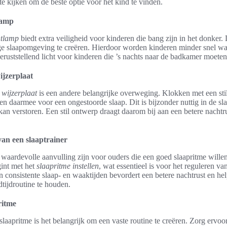
te kijken om de beste optie voor het kind te vinden.
lamp
htlamp
biedt extra veiligheid voor kinderen die bang zijn in het donker. 
ge slaapomgeving te creëren. Hierdoor worden kinderen minder snel wa
eruststellend licht voor kinderen die ’s nachts naar de badkamer moeten
ijzerplaat
e wijzerplaat
is een andere belangrijke overweging. Klokken met een sti
en daarmee voor een ongestoorde slaap. Dit is bijzonder nuttig in de s
 kan verstoren. Een stil ontwerp draagt daarom bij aan een betere nachtr
van een slaaptrainer
 waardevolle aanvulling zijn voor ouders die een goed slaapritme willen
gint met het
slaapritme instellen
, wat essentieel is voor het reguleren v
n consistente slaap- en waaktijden bevordert een betere nachtrust en he
tijdroutine te houden.
ritme
 slaapritme is het belangrijk om een vaste routine te creëren. Zorg ervoo