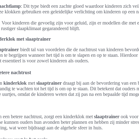
nachtlamp
: Dit type biedt een zachte gloed waardoor kinderen zich vei
e klokken gebruiken een geleidelijke verlichting om kinderen op een na
: Voor kinderen die gevoelig zijn voor geluid, zijn er modellen die met e
rustiger slaapklimaat gegarandeerd blijft.
derklok met slaaptrainer
aptrainer
biedt tal van voordelen die de nachtrust van kinderen bevord
 te begrijpen wanneer het tijd is om te slapen en op te staan. Hierdoor 
 essentieel is voor zowel kinderen als ouders.
etere nachtrust
en
kinderklok
met
slaaptrainer
draagt bij aan de bevordering van een b
andig te wachten tot het tijd is om op te staan. Dit betekent dat ouders
 uurtjes, omdat de kinderen weten dat zij pas na een bepaalde tijd mog
 een betere nachtrust, zorgt een kinderklok met
slaaptrainer
ook voor
ne kunnen ouders hun avonden beter plannen en hebben zij minder stres
ng, wat weer bijdraagt aan de algehele sfeer in huis.