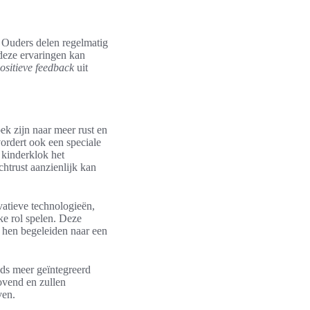
 Ouders delen regelmatig
 deze ervaringen kan
ositieve feedback
uit
ek zijn naar meer rust en
vordert ook een speciale
 kinderklok het
chtrust aanzienlijk kan
vatieve technologieën,
ke rol spelen. Deze
 hen begeleiden naar een
eds meer geïntegreerd
ovend en zullen
ven.