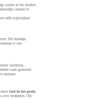
lig voelen in het donker.
tuurlijke manier te
en stille wijzerplaat
eren. Dit handige
ontstaat er een
etere nachtrust.
 minder vaak gestoord
en opstaan.
 meer
rust in het gezin
.
s over bedtijden. Dit