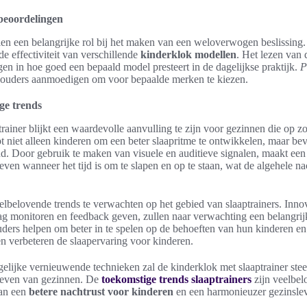
beoordelingen
en een belangrijke rol bij het maken van een weloverwogen beslissing.
e effectiviteit van verschillende
kinderklok modellen
. Het lezen van
jgen in hoe goed een bepaald model presteert in de dagelijkse praktijk.
P
ouders aanmoedigen om voor bepaalde merken te kiezen.
ge trends
rainer blijkt een waardevolle aanvulling te zijn voor gezinnen die op zo
pt niet alleen kinderen om een beter slaapritme te ontwikkelen, maar be
d. Door gebruik te maken van visuele en auditieve signalen, maakt een
ven wanneer het tijd is om te slapen en op te staan, wat de algehele na
eelbelovende trends te verwachten op het gebied van slaaptrainers. Inno
ag monitoren en feedback geven, zullen naar verwachting een belangrij
ders helpen om beter in te spelen op de behoeften van hun kinderen en
n verbeteren de slaapervaring voor kinderen.
elijke vernieuwende technieken zal de kinderklok met slaaptrainer ste
 leven van gezinnen. De
toekomstige trends slaaptrainers
zijn veelbel
aan een
betere nachtrust voor kinderen
en een harmonieuzer gezinsle