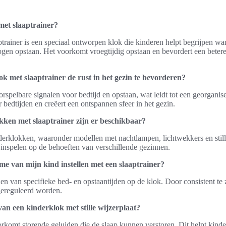
met slaaptrainer?
trainer is een speciaal ontworpen klok die kinderen helpt begrijpen wann
gen opstaan. Het voorkomt vroegtijdig opstaan en bevordert een betere
ok met slaaptrainer de rust in het gezin te bevorderen?
spelbare signalen voor bedtijd en opstaan, wat leidt tot een georganise
r bedtijden en creëert een ontspannen sfeer in het gezin.
ken met slaaptrainer zijn er beschikbaar?
nderklokken, waaronder modellen met nachtlampen, lichtwekkers en still
e inspelen op de behoeften van verschillende gezinnen.
tme van mijn kind instellen met een slaaptrainer?
len van specifieke bed- en opstaantijden op de klok. Door consistent te 
gereguleerd worden.
an een kinderklok met stille wijzerplaat?
oorkomt storende geluiden die de slaap kunnen verstoren. Dit helpt kind