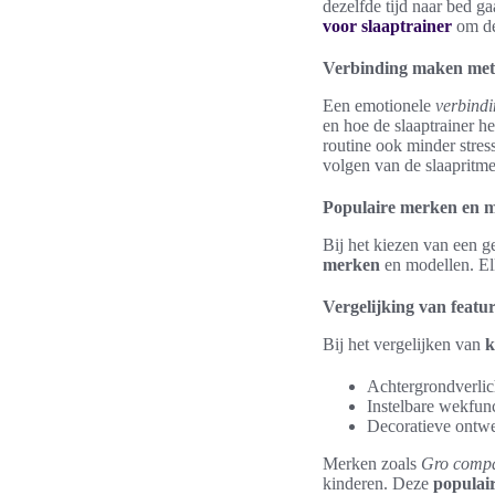
dezelfde tijd naar bed ga
voor slaaptrainer
om de
Verbinding maken met
Een emotionele
verbindi
en hoe de slaaptrainer h
routine ook minder stres
volgen van de slaapritme
Populaire merken en m
Bij het kiezen van een g
merken
en modellen. Elk
Vergelijking van featu
Bij het vergelijken van
k
Achtergrondverlich
Instelbare wekfunc
Decoratieve ontwe
Merken zoals
Gro comp
kinderen. Deze
populai