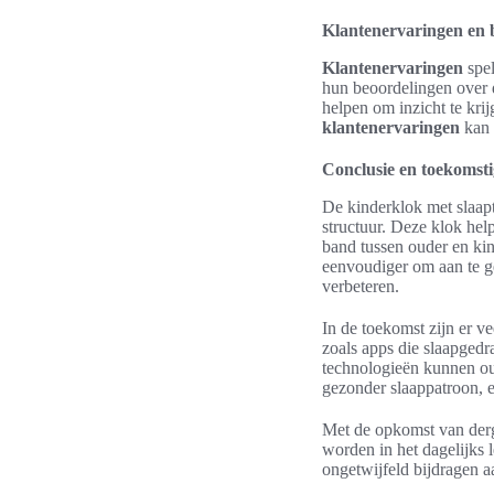
Klantenervaringen en 
Klantenervaringen
spel
hun beoordelingen over d
helpen om inzicht te kri
klantenervaringen
kan 
Conclusie en toekomsti
De kinderklok met slaapt
structuur. Deze klok hel
band tussen ouder en kin
eenvoudiger om aan te ge
verbeteren.
In de toekomst zijn er v
zoals apps die slaapgedr
technologieën kunnen ou
gezonder slaappatroon, e
Met de opkomst van derg
worden in het dagelijks
ongetwijfeld bijdragen 