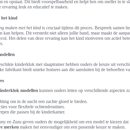
at en opstaat. Dit biedt voorspelbaarheid en helpt hen om sneller in te 
 ervaring leuk en educatief te maken.
 het kind
ng maken met het kind
is cruciaal tijdens dit proces. Bespreek samen h
en kan helpen. Dit versterkt niet alleen jullie band, maar maakt de aanp
svol. Het delen van deze ervaring kan het kind motiveren om actief betro
s.
odellen
eschikte kinderklok met slaaptrainer hebben ouders de keuze uit versch
e fabrikant biedt unieke features aan die aansluiten bij de behoeften v
res
inderklok modellen
kunnen ouders letten op verschillende aspecten zo
ting om in de nacht een zachte gloed te bieden.
ties voor flexibele ochtendroutines.
rpen die passen bij de kinderkamer.
any
en
Zazu
geven ouders de mogelijkheid om een model te kiezen dat 
re merken
maken het eenvoudiger om een passende keuze te maken.