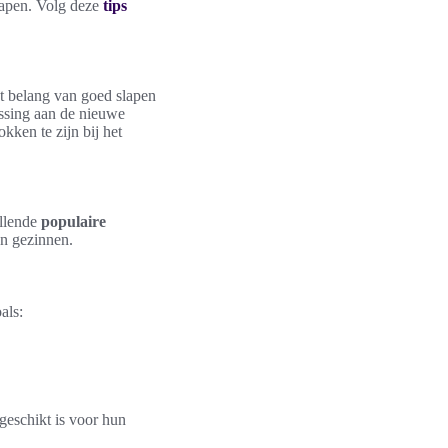
slapen. Volg deze
tips
et belang van goed slapen
assing aan de nieuwe
kken te zijn bij het
illende
populaire
an gezinnen.
als:
geschikt is voor hun