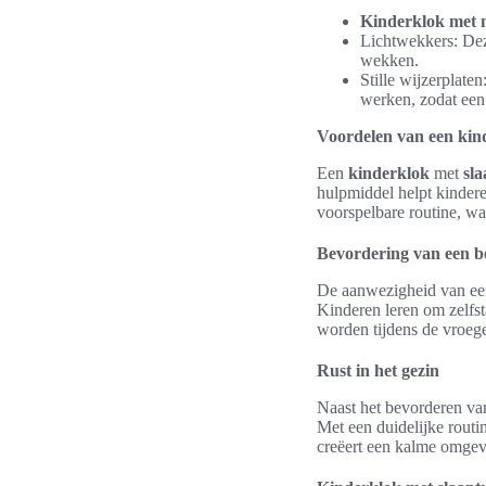
Kinderklok met 
Lichtwekkers: Dez
wekken.
Stille wijzerplaten
werken, zodat een 
Voordelen van een kin
Een
kinderklok
met
sla
hulpmiddel helpt kinderen
voorspelbare routine, wat
Bevordering van een b
De aanwezigheid van e
Kinderen leren om zelfst
worden tijdens de vroege
Rust in het gezin
Naast het bevorderen van
Met een duidelijke routi
creëert een kalme omgevi