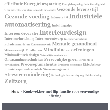
Energiebesparing
efficiëntie
Energiebesparing thuis
Gezelligheid
Gezonde levensstijl
Gezonde eetgewoonten
Gezonde gewoontes
Industriële
Gezonde voeding
Industrie 4.0
automatisering
Inrichtingstips
Interieurdesign
Interieurdecoratie
Interieurinrichting
Interieurontwerp
Interieurverlichting
Mentale gezondheid
isolatiematerialen
Keukenrenovatie
Mindfulness-oefeningen
Mindfulness
Milieuvriendelijk
Minimalistisch design
Natuurlijke materialen
Persoonlijke groei
Ontspanningstechnieken
Persoonlijke
Procesoptimalisatie
Risicobeheer
ontwikkeling
Productie-efficiëntie
Ruimtebesparende meubels
Stressmanagement
Stressvermindering
Technologische vooruitgang
Tuininrichting
Zelfzorg
Huis
>
Kookwekker met flip-functie voor eenvoudige
aflezing