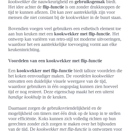
kookwekker
die nauwkeurigheid en
gebruiksgemak
biedt.
Het idee achter de
flip-functie
is om zonder drukknoppen de
tijd te kunnen aflezen. Dit kan zeer aantrekkelijk zijn voor
mensen die niet constant bij de kookwekker in de buurt staan.
Bovendien voegen veel gebruikers een esthetisch element toe
aan hun keuken met een
kookwekker met flip-functie
. Het
ontwerp kan variëren van retro-stijl tot moderne uitvoeringen,
waardoor het een aantrekkelijke toevoeging vormt aan elke
keukeninrichting.
Voordelen van een kookwekker met flip-functie
Een
kookwekker met flip-functie
biedt talloze voordelen die
het koken eenvoudiger maken. De
voordelen kookwekker
omvatten een duidelijke visuele weergave van de tijd,
waardoor gebruikers in één oogopslag kunnen zien hoeveel
tijd er nog resteert. Deze eigenschap maakt het een uiterst
handige kookhulp
in de keuken.
Daarnaast zorgen de gebruiksvriendelijkheid en de
mogelijkheid om timers met één druk op de knop in te stellen
voor efficiëntie. Koks kunnen zich volledig richten op hun
gerechten zonder zich zorgen te maken over het bijhouden
van de tijd. De
kookwekker met flip-functie
is ontworpen voor