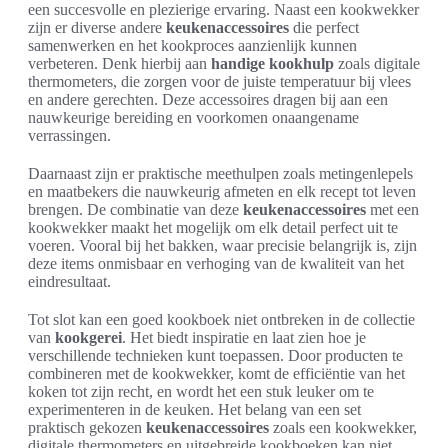
een succesvolle en plezierige ervaring. Naast een kookwekker
zijn er diverse andere
keukenaccessoires
die perfect
samenwerken en het kookproces aanzienlijk kunnen
verbeteren. Denk hierbij aan
handige kookhulp
zoals digitale
thermometers, die zorgen voor de juiste temperatuur bij vlees
en andere gerechten. Deze accessoires dragen bij aan een
nauwkeurige bereiding en voorkomen onaangename
verrassingen.
Daarnaast zijn er praktische meethulpen zoals metingenlepels
en maatbekers die nauwkeurig afmeten en elk recept tot leven
brengen. De combinatie van deze
keukenaccessoires
met een
kookwekker maakt het mogelijk om elk detail perfect uit te
voeren. Vooral bij het bakken, waar precisie belangrijk is, zijn
deze items onmisbaar en verhoging van de kwaliteit van het
eindresultaat.
Tot slot kan een goed kookboek niet ontbreken in de collectie
van
kookgerei
. Het biedt inspiratie en laat zien hoe je
verschillende technieken kunt toepassen. Door producten te
combineren met de kookwekker, komt de efficiëntie van het
koken tot zijn recht, en wordt het een stuk leuker om te
experimenteren in de keuken. Het belang van een set
praktisch gekozen
keukenaccessoires
zoals een kookwekker,
digitale thermometers en uitgebreide kookboeken kan niet