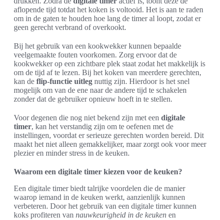
drukken. Zodra de
digitale timer
actief is, toont deze de
aflopende tijd totdat het koken is voltooid. Het is aan te raden
om in de gaten te houden hoe lang de timer al loopt, zodat er
geen gerecht verbrand of overkookt.
Bij het gebruik van een kookwekker kunnen bepaalde
veelgemaakte fouten voorkomen. Zorg ervoor dat de
kookwekker op een zichtbare plek staat zodat het makkelijk is
om de tijd af te lezen. Bij het koken van meerdere gerechten,
kan de
flip-functie uitleg
nuttig zijn. Hierdoor is het snel
mogelijk om van de ene naar de andere tijd te schakelen
zonder dat de gebruiker opnieuw hoeft in te stellen.
Voor degenen die nog niet bekend zijn met een
digitale
timer
, kan het verstandig zijn om te oefenen met de
instellingen, voordat er serieuze gerechten worden bereid. Dit
maakt het niet alleen gemakkelijker, maar zorgt ook voor meer
plezier en minder stress in de keuken.
Waarom een digitale timer kiezen voor de keuken?
Een digitale timer biedt talrijke voordelen die de manier
waarop iemand in de keuken werkt, aanzienlijk kunnen
verbeteren. Door het gebruik van een digitale timer kunnen
koks profiteren van
nauwkeurigheid in de keuken
en