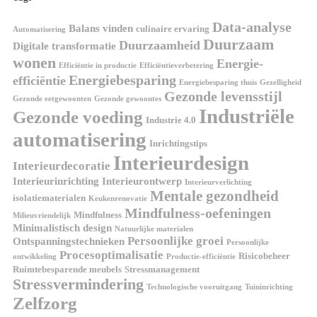
Data-analyse
Balans vinden
culinaire ervaring
Automatisering
Duurzaam
Duurzaamheid
Digitale transformatie
wonen
Energie-
Efficiëntie in productie
Efficiëntieverbetering
Energiebesparing
efficiëntie
Energiebesparing thuis
Gezelligheid
Gezonde levensstijl
Gezonde eetgewoonten
Gezonde gewoontes
Industriële
Gezonde voeding
Industrie 4.0
automatisering
Inrichtingstips
Interieurdesign
Interieurdecoratie
Interieurinrichting
Interieurontwerp
Interieurverlichting
Mentale gezondheid
isolatiematerialen
Keukenrenovatie
Mindfulness-oefeningen
Mindfulness
Milieuvriendelijk
Minimalistisch design
Natuurlijke materialen
Persoonlijke groei
Ontspanningstechnieken
Persoonlijke
Procesoptimalisatie
Risicobeheer
ontwikkeling
Productie-efficiëntie
Ruimtebesparende meubels
Stressmanagement
Stressvermindering
Technologische vooruitgang
Tuininrichting
Zelfzorg