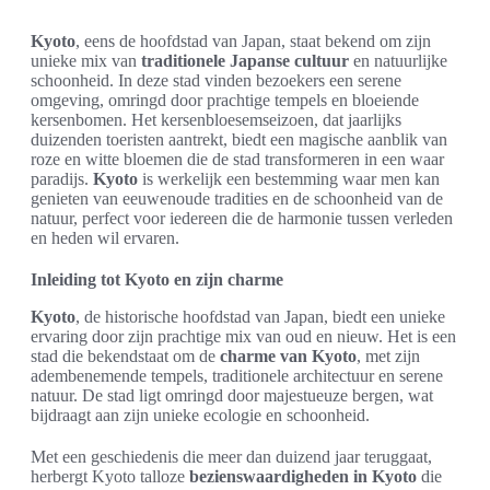
Kyoto
, eens de hoofdstad van Japan, staat bekend om zijn
unieke mix van
traditionele Japanse cultuur
en natuurlijke
schoonheid. In deze stad vinden bezoekers een serene
omgeving, omringd door prachtige tempels en bloeiende
kersenbomen. Het kersenbloesemseizoen, dat jaarlijks
duizenden toeristen aantrekt, biedt een magische aanblik van
roze en witte bloemen die de stad transformeren in een waar
paradijs.
Kyoto
is werkelijk een bestemming waar men kan
genieten van eeuwenoude tradities en de schoonheid van de
natuur, perfect voor iedereen die de harmonie tussen verleden
en heden wil ervaren.
Inleiding tot Kyoto en zijn charme
Kyoto
, de historische hoofdstad van Japan, biedt een unieke
ervaring door zijn prachtige mix van oud en nieuw. Het is een
stad die bekendstaat om de
charme van Kyoto
, met zijn
adembenemende tempels, traditionele architectuur en serene
natuur. De stad ligt omringd door majestueuze bergen, wat
bijdraagt aan zijn unieke ecologie en schoonheid.
Met een geschiedenis die meer dan duizend jaar teruggaat,
herbergt Kyoto talloze
bezienswaardigheden in Kyoto
die