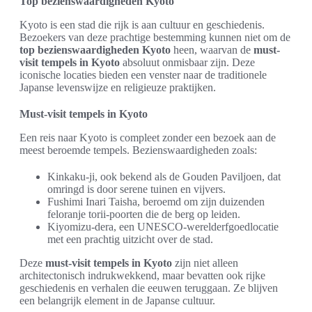
Top bezienswaardigheden Kyoto
Kyoto is een stad die rijk is aan cultuur en geschiedenis.
Bezoekers van deze prachtige bestemming kunnen niet om de
top bezienswaardigheden Kyoto
heen, waarvan de
must-
visit tempels in Kyoto
absoluut onmisbaar zijn. Deze
iconische locaties bieden een venster naar de traditionele
Japanse levenswijze en religieuze praktijken.
Must-visit tempels in Kyoto
Een reis naar Kyoto is compleet zonder een bezoek aan de
meest beroemde tempels. Bezienswaardigheden zoals:
Kinkaku-ji, ook bekend als de Gouden Paviljoen, dat
omringd is door serene tuinen en vijvers.
Fushimi Inari Taisha, beroemd om zijn duizenden
feloranje torii-poorten die de berg op leiden.
Kiyomizu-dera, een UNESCO-werelderfgoedlocatie
met een prachtig uitzicht over de stad.
Deze
must-visit tempels in Kyoto
zijn niet alleen
architectonisch indrukwekkend, maar bevatten ook rijke
geschiedenis en verhalen die eeuwen teruggaan. Ze blijven
een belangrijk element in de Japanse cultuur.