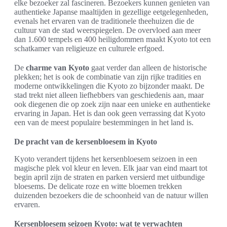
elke bezoeker zal fascineren. Bezoekers kunnen genieten van
authentieke Japanse maaltijden in gezellige eetgelegenheden,
evenals het ervaren van de traditionele theehuizen die de
cultuur van de stad weerspiegelen. De overvloed aan meer
dan 1.600 tempels en 400 heiligdommen maakt Kyoto tot een
schatkamer van religieuze en culturele erfgoed.
De
charme van Kyoto
gaat verder dan alleen de historische
plekken; het is ook de combinatie van zijn rijke tradities en
moderne ontwikkelingen die Kyoto zo bijzonder maakt. De
stad trekt niet alleen liefhebbers van geschiedenis aan, maar
ook diegenen die op zoek zijn naar een unieke en authentieke
ervaring in Japan. Het is dan ook geen verrassing dat Kyoto
een van de meest populaire bestemmingen in het land is.
De pracht van de kersenbloesem in Kyoto
Kyoto verandert tijdens het kersenbloesem seizoen in een
magische plek vol kleur en leven. Elk jaar van eind maart tot
begin april zijn de straten en parken versierd met uitbundige
bloesems. De delicate roze en witte bloemen trekken
duizenden bezoekers die de schoonheid van de natuur willen
ervaren.
Kersenbloesem seizoen Kyoto: wat te verwachten