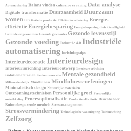
Data-analyse
Balans vinden
culinaire ervaring
Automatisering
Duurzaam
Duurzaamheid
Digitale transformatie
wonen
Energie-
Efficiëntie in productie
Efficiëntieverbetering
Energiebesparing
efficiëntie
Energiebesparing thuis
Gezelligheid
Gezonde levensstijl
Gezonde eetgewoonten
Gezonde gewoontes
Industriële
Gezonde voeding
Industrie 4.0
automatisering
Inrichtingstips
Interieurdesign
Interieurdecoratie
Interieurinrichting
Interieurontwerp
Interieurverlichting
Mentale gezondheid
isolatiematerialen
Keukenrenovatie
Mindfulness-oefeningen
Mindfulness
Milieuvriendelijk
Minimalistisch design
Natuurlijke materialen
Persoonlijke groei
Ontspanningstechnieken
Persoonlijke
Procesoptimalisatie
Risicobeheer
ontwikkeling
Productie-efficiëntie
Ruimtebesparende meubels
Stressmanagement
Stressvermindering
Technologische vooruitgang
Tuininrichting
Zelfzorg