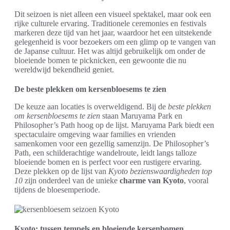
Dit seizoen is niet alleen een visueel spektakel, maar ook een
rijke culturele ervaring. Traditionele ceremonies en festivals
markeren deze tijd van het jaar, waardoor het een uitstekende
gelegenheid is voor bezoekers om een glimp op te vangen van
de Japanse cultuur. Het was altijd gebruikelijk om onder de
bloeiende bomen te picknicken, een gewoonte die nu
wereldwijd bekendheid geniet.
De beste plekken om kersenbloesems te zien
De keuze aan locaties is overweldigend. Bij de
beste plekken
om kersenbloesems te zien
staan Maruyama Park en
Philosopher’s Path hoog op de lijst. Maruyama Park biedt een
spectaculaire omgeving waar families en vrienden
samenkomen voor een gezellig samenzijn. De Philosopher’s
Path, een schilderachtige wandelroute, leidt langs talloze
bloeiende bomen en is perfect voor een rustigere ervaring.
Deze plekken op de lijst van
Kyoto bezienswaardigheden top
10
zijn onderdeel van de unieke
charme van Kyoto
, vooral
tijdens de bloesemperiode.
Kyoto: tussen tempels en bloeiende kersenbomen