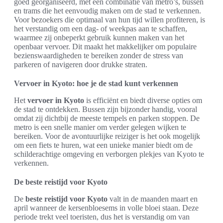
goed georganiseerd, met een combinatie van metro’s, bussen
en trams die het eenvoudig maken om de stad te verkennen.
Voor bezoekers die optimaal van hun tijd willen profiteren, is
het verstandig om een dag- of weekpas aan te schaffen,
waarmee zij onbeperkt gebruik kunnen maken van het
openbaar vervoer. Dit maakt het makkelijker om populaire
bezienswaardigheden te bereiken zonder de stress van
parkeren of navigeren door drukke straten.
Vervoer in Kyoto: hoe je de stad kunt verkennen
Het
vervoer in Kyoto
is efficiënt en biedt diverse opties om
de stad te ontdekken. Bussen zijn bijzonder handig, vooral
omdat zij dichtbij de meeste tempels en parken stoppen. De
metro is een snelle manier om verder gelegen wijken te
bereiken. Voor de avontuurlijke reiziger is het ook mogelijk
om een fiets te huren, wat een unieke manier biedt om de
schilderachtige omgeving en verborgen plekjes van Kyoto te
verkennen.
De beste reistijd voor Kyoto
De
beste reistijd voor Kyoto
valt in de maanden maart en
april wanneer de kersenbloesems in volle bloei staan. Deze
periode trekt veel toeristen, dus het is verstandig om van