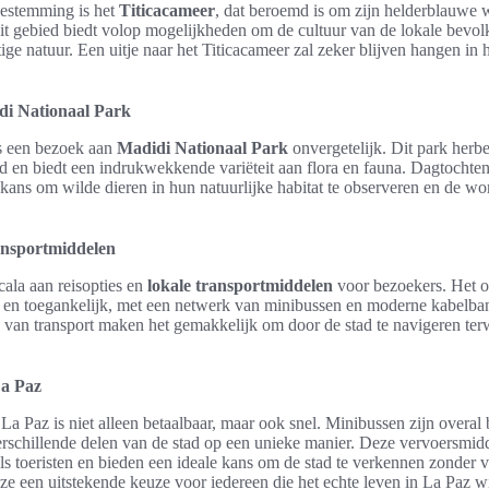
bestemming is het
Titicacameer
, dat beroemd is om zijn helderblauwe 
it gebied biedt volop mogelijkheden om de cultuur van de lokale bevol
tige natuur. Een uitje naar het Titicacameer zal zeker blijven hangen in
di Nationaal Park
is een bezoek aan
Madidi Nationaal Park
onvergetelijk. Dit park herbe
eld en biedt een indrukwekkende variëteit aan flora en fauna. Dagtochte
 kans om wilde dieren in hun natuurlijke habitat te observeren en de
ransportmiddelen
cala aan reisopties en
lokale transportmiddelen
voor bezoekers. Het o
nt en toegankelijk, met een netwerk van minibussen en moderne kabelba
van transport maken het gemakkelijk om door de stad te navigeren ter
La Paz
La Paz is niet alleen betaalbaar, maar ook snel. Minibussen zijn overal
rschillende delen van de stad op een unieke manier. Deze vervoersmidd
s toeristen en bieden een ideale kans om de stad te verkennen zonder 
 ze een uitstekende keuze voor iedereen die het echte leven in La Paz wi