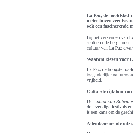
La Paz, de hoofdstad va
meter boven zeeniveau.
ook een fascinerende m
Bij het verkennen van L
schitterende berglandsch
cultuur van La Paz ervar
Waarom kiezen voor La
La Paz, de hoogste hoofd
toegankelijke natuurwond
vrijheid.
Culturele rijkdom van 
De
cultuur van Bolivia
w
de levendige festivals e
is een kans om de geschie
Adembenemende uitzich