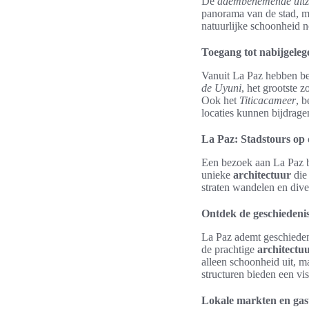
De
adembenemende uitz
panorama van de stad, me
natuurlijke schoonheid no
Toegang tot nabijgelege
Vanuit La Paz hebben be
de Uyuni
, het grootste z
Ook het
Titicacameer
, b
locaties kunnen bijdrage
La Paz: Stadstours op 
Een bezoek aan La Paz bi
unieke
architectuur
die 
straten wandelen en dive
Ontdek de geschiedenis
La Paz ademt geschiedeni
de prachtige
architectu
alleen schoonheid uit, 
structuren bieden een visu
Lokale markten en gas