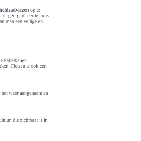
gheidsadviezen
op te
n of georganiseerde tours
an men een veilige en
de kabelbanen
kken. Fietsen is ook een
er het weer aangenaam en
tuur, die zichtbaar is in