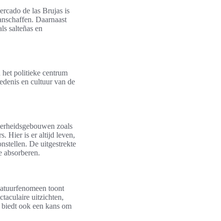
rcado de las Brujas is
aanschaffen. Daarnaast
ls salteñas en
 het politieke centrum
iedenis en cultuur van de
verheidsgebouwen zoals
. Hier is er altijd leven,
nstellen. De uitgestrekte
e absorberen.
natuurfenomeen toont
taculaire uitzichten,
ar biedt ook een kans om