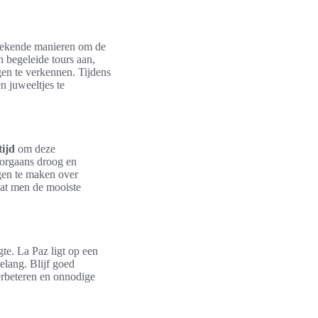
tekende manieren om de
 begeleide tours aan,
gen te verkennen. Tijdens
n juweeltjes te
tijd
om deze
oorgaans droog en
gen te maken over
dat men de mooiste
te. La Paz ligt op een
elang. Blijf goed
erbeteren en onnodige