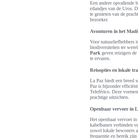
Een andere opvallende 
eilandjes van de Uros. D
te genieten van de prach
bezoeker.
Avonturen in het Madi
Voor natuurliefhebbers 
biodiversiteiten ter wer
Park
geven reizigers de
te ervaren.
Reisopties en lokale t
La Paz biedt een breed s
Paz is bijzonder efficië
Teleférico. Deze vormen 
prachtige uitzichten.
Openbaar vervoer in 
Het openbaar vervoer in 
kabelbanen verbinden ve
zowel lokale bewoners al
frequentie en bereik zijn