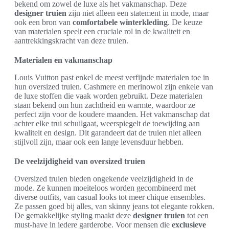
bekend om zowel de luxe als het vakmanschap. Deze
designer truien
zijn niet alleen een statement in mode, maar
ook een bron van
comfortabele winterkleding
. De keuze
van materialen speelt een cruciale rol in de kwaliteit en
aantrekkingskracht van deze truien.
Materialen en vakmanschap
Louis Vuitton past enkel de meest verfijnde materialen toe in
hun oversized truien. Cashmere en merinowol zijn enkele van
de luxe stoffen die vaak worden gebruikt. Deze materialen
staan bekend om hun zachtheid en warmte, waardoor ze
perfect zijn voor de koudere maanden. Het vakmanschap dat
achter elke trui schuilgaat, weerspiegelt de toewijding aan
kwaliteit en design. Dit garandeert dat de truien niet alleen
stijlvoll zijn, maar ook een lange levensduur hebben.
De veelzijdigheid van oversized truien
Oversized truien bieden ongekende veelzijdigheid in de
mode. Ze kunnen moeiteloos worden gecombineerd met
diverse outfits, van casual looks tot meer chique ensembles.
Ze passen goed bij alles, van skinny jeans tot elegante rokken.
De gemakkelijke styling maakt deze
designer truien
tot een
must-have in iedere garderobe. Voor mensen die
exclusieve