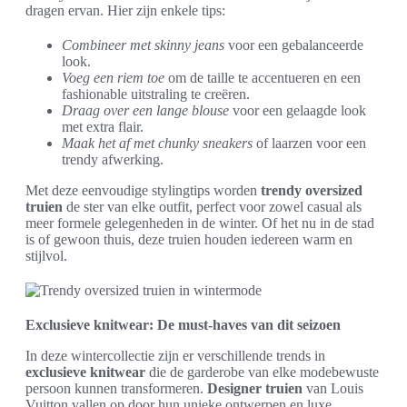
dragen ervan. Hier zijn enkele tips:
Combineer met skinny jeans
voor een gebalanceerde
look.
Voeg een riem toe
om de taille te accentueren en een
fashionable uitstraling te creëren.
Draag over een lange blouse
voor een gelaagde look
met extra flair.
Maak het af met chunky sneakers
of laarzen voor een
trendy afwerking.
Met deze eenvoudige stylingtips worden
trendy oversized
truien
de ster van elke outfit, perfect voor zowel casual als
meer formele gelegenheden in de winter. Of het nu in de stad
is of gewoon thuis, deze truien houden iedereen warm en
stijlvol.
Exclusieve knitwear: De must-haves van dit seizoen
In deze wintercollectie zijn er verschillende trends in
exclusieve knitwear
die de garderobe van elke modebewuste
persoon kunnen transformeren.
Designer truien
van Louis
Vuitton vallen op door hun unieke ontwerpen en luxe