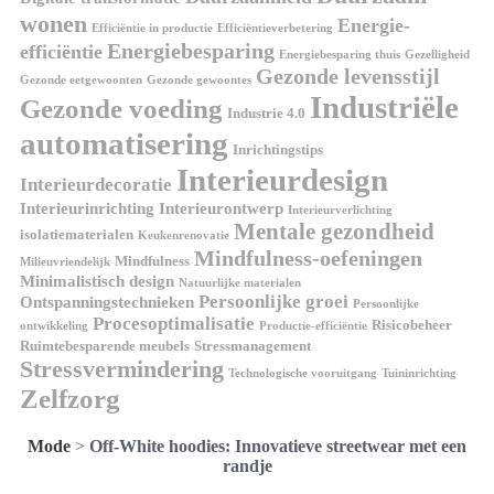
wonen
Energie-
Efficiëntie in productie
Efficiëntieverbetering
Energiebesparing
efficiëntie
Energiebesparing thuis
Gezelligheid
Gezonde levensstijl
Gezonde eetgewoonten
Gezonde gewoontes
Industriële
Gezonde voeding
Industrie 4.0
automatisering
Inrichtingstips
Interieurdesign
Interieurdecoratie
Interieurinrichting
Interieurontwerp
Interieurverlichting
Mentale gezondheid
isolatiematerialen
Keukenrenovatie
Mindfulness-oefeningen
Mindfulness
Milieuvriendelijk
Minimalistisch design
Natuurlijke materialen
Persoonlijke groei
Ontspanningstechnieken
Persoonlijke
Procesoptimalisatie
Risicobeheer
ontwikkeling
Productie-efficiëntie
Ruimtebesparende meubels
Stressmanagement
Stressvermindering
Technologische vooruitgang
Tuininrichting
Zelfzorg
Mode
>
Off-White hoodies: Innovatieve streetwear met een
randje