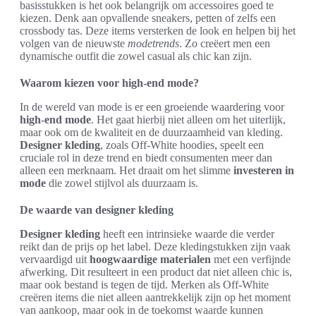
basisstukken is het ook belangrijk om accessoires goed te
kiezen. Denk aan opvallende sneakers, petten of zelfs een
crossbody tas. Deze items versterken de look en helpen bij het
volgen van de nieuwste
modetrends
. Zo creëert men een
dynamische outfit die zowel casual als chic kan zijn.
Waarom kiezen voor high-end mode?
In de wereld van mode is er een groeiende waardering voor
high-end mode
. Het gaat hierbij niet alleen om het uiterlijk,
maar ook om de kwaliteit en de duurzaamheid van kleding.
Designer kleding
, zoals Off-White hoodies, speelt een
cruciale rol in deze trend en biedt consumenten meer dan
alleen een merknaam. Het draait om het slimme
investeren in
mode
die zowel stijlvol als duurzaam is.
De waarde van designer kleding
Designer kleding
heeft een intrinsieke waarde die verder
reikt dan de prijs op het label. Deze kledingstukken zijn vaak
vervaardigd uit
hoogwaardige materialen
met een verfijnde
afwerking. Dit resulteert in een product dat niet alleen chic is,
maar ook bestand is tegen de tijd. Merken als Off-White
creëren items die niet alleen aantrekkelijk zijn op het moment
van aankoop, maar ook in de toekomst waarde kunnen