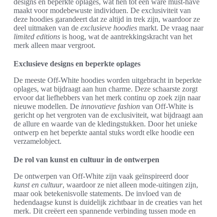
designs en beperkte oplages, wat hen tot een ware must-have
maakt voor modebewuste individuen. De exclusiviteit van
deze hoodies garandeert dat ze altijd in trek zijn, waardoor ze
deel uitmaken van de
exclusieve hoodies
markt. De vraag naar
limited editions
is hoog, wat de aantrekkingskracht van het
merk alleen maar vergroot.
Exclusieve designs en beperkte oplages
De meeste Off-White hoodies worden uitgebracht in beperkte
oplages, wat bijdraagt aan hun charme. Deze schaarste zorgt
ervoor dat liefhebbers van het merk continu op zoek zijn naar
nieuwe modellen. De
innovatieve fashion
van Off-White is
gericht op het vergroten van de exclusiviteit, wat bijdraagt aan
de allure en waarde van de kledingstukken. Door het unieke
ontwerp en het beperkte aantal stuks wordt elke hoodie een
verzamelobject.
De rol van kunst en cultuur in de ontwerpen
De ontwerpen van Off-White zijn vaak geïnspireerd door
kunst en cultuur
, waardoor ze niet alleen mode-uitingen zijn,
maar ook betekenisvolle statements. De invloed van de
hedendaagse kunst is duidelijk zichtbaar in de creaties van het
merk. Dit creëert een spannende verbinding tussen mode en