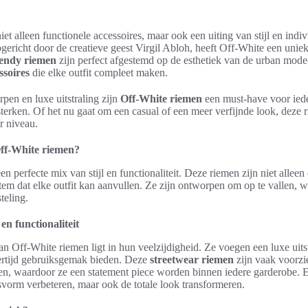
iet alleen functionele accessoires, maar ook een uiting van stijl en indiv
pgericht door de creatieve geest Virgil Abloh, heeft Off-White een unie
rendy riemen
zijn perfect afgestemd op de esthetiek van de urban mode
ssoires
die elke outfit compleet maken.
en en luxe uitstraling zijn
Off-White riemen
een must-have voor iede
ersterken. Of het nu gaat om een casual of een meer verfijnde look, deze
r niveau.
ff-White riemen?
en perfecte mix van stijl en functionaliteit. Deze riemen zijn niet allee
tem dat elke outfit kan aanvullen. Ze zijn ontworpen om op te vallen, w
teling.
en functionaliteit
n Off-White riemen ligt in hun veelzijdigheid. Ze voegen een luxe uitst
jkertijd gebruiksgemak bieden. Deze
streetwear riemen
zijn vaak voorzi
ren, waardoor ze een statement piece worden binnen iedere garderobe. 
svorm verbeteren, maar ook de totale look transformeren.