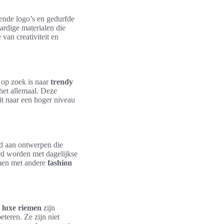
lende logo’s en gedurfde
rdige materialen die
van creativiteit en
 op zoek is naar
trendy
het allemaal. Deze
it naar een hoger niveau
id aan ontwerpen die
rd worden met dagelijkse
emen met andere
fashion
e
luxe riemen
zijn
teren. Ze zijn niet