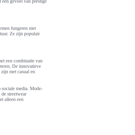
t een gevoel van prestige
emen fungeren niet
uur. Ze zijn populair
met een combinatie van
beteren. De innovatieve
zijn met casual en
p sociale media. Mode-
 de streetwear
t alleen een