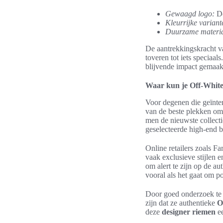
Gewaagd logo:
De
Kleurrijke variant
Duurzame materia
De aantrekkingskracht 
toveren tot iets speciaa
blijvende impact gemaak
Waar kun je Off-Whit
Voor degenen die geïnter
van de beste plekken om 
men de nieuwste collect
geselecteerde high-end 
Online retailers zoals 
vaak exclusieve stijlen e
om alert te zijn op de au
vooral als het gaat om 
Door goed onderzoek te 
zijn dat ze authentieke
O
deze
designer riemen
ee