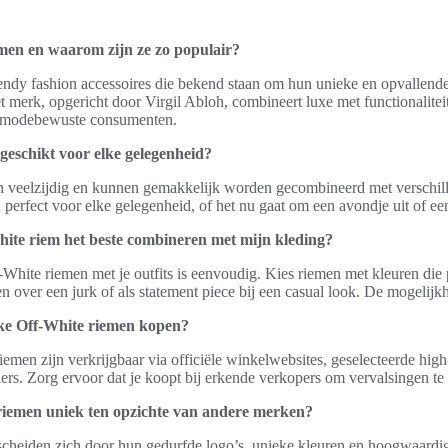
men en waarom zijn ze zo populair?
endy fashion accessoires die bekend staan om hun unieke en opvallende
et merk, opgericht door Virgil Abloh, combineert luxe met functionalite
r modebewuste consumenten.
geschikt voor elke gelegenheid?
n veelzijdig en kunnen gemakkelijk worden gecombineerd met verschille
jn perfect voor elke gelegenheid, of het nu gaat om een avondje uit of een
ite riem het beste combineren met mijn kleding?
hite riemen met je outfits is eenvoudig. Kies riemen met kleuren die p
 over een jurk of als statement piece bij een casual look. De mogelijk
ke Off-White riemen kopen?
emen zijn verkrijgbaar via officiële winkelwebsites, geselecteerde hig
lers. Zorg ervoor dat je koopt bij erkende verkopers om vervalsingen te
iemen uniek ten opzichte van andere merken?
cheiden zich door hun gedurfde logo’s, unieke kleuren en hoogwaardig