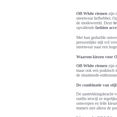
Off-White riemen
zijn n
streetwear liefhebber. O
de modewereld. Deze
t
opvallende
fashion acce
Met hun gedurfde ontwerp
persoonlijke stijl wil v
streetwear naar een hoge
Waarom kiezen voor O
Off-White riemen
zijn e
maar ook een praktisch i
de straatmode-enthousias
De combinatie van stijl 
De aantrekkingskracht va
outfits terwijl ze tegeli
ontwerpen en felle kleu
immers niet alleen de pa