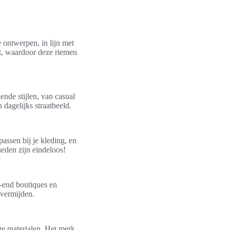
 ontwerpen, in lijn met
it, waardoor deze riemen
nde stijlen, van casual
 dagelijks straatbeeld.
assen bij je kleding, en
heden zijn eindeloos!
h-end boutiques en
 vermijden.
e materialen. Het merk