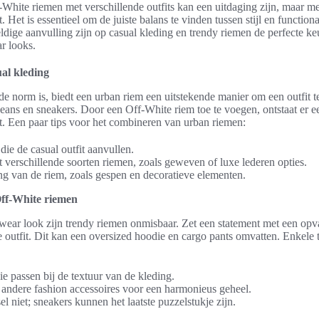
hite riemen met verschillende outfits kan een uitdaging zijn, maar me
. Het is essentieel om de juiste balans te vinden tussen stijl en functiona
dige aanvulling zijn op casual kleding en trendy riemen de perfecte k
ar looks.
al kleding
e norm is, biedt een urban riem een uitstekende manier om een outfit t
jeans en sneakers. Door een Off-White riem toe te voegen, ontstaat er ee
lt. Een paar tips voor het combineren van urban riemen:
die de casual outfit aanvullen.
verschillende soorten riemen, zoals geweven of luxe lederen opties.
ng van de riem, zoals gespen en decoratieve elementen.
Off-White riemen
twear look zijn trendy riemen onmisbaar. Zet een statement met een op
de outfit. Dit kan een oversized hoodie en cargo pants omvatten. Enkele 
ie passen bij de textuur van de kleding.
andere fashion accessoires voor een harmonieus geheel.
el niet; sneakers kunnen het laatste puzzelstukje zijn.