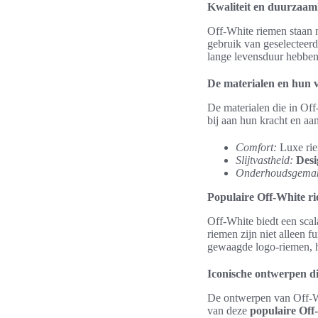
Kwaliteit en duurzaam
Off-White riemen staan n
gebruik van geselecteer
lange levensduur hebben
De materialen en hun 
De materialen die in Off
bij aan hun kracht en aan
Comfort:
Luxe riem
Slijtvastheid:
Desi
Onderhoudsgema
Populaire Off-White 
Off-White biedt een sca
riemen zijn niet alleen 
gewaagde logo-riemen, h
Iconische ontwerpen d
De ontwerpen van Off-Wh
van deze
populaire Off