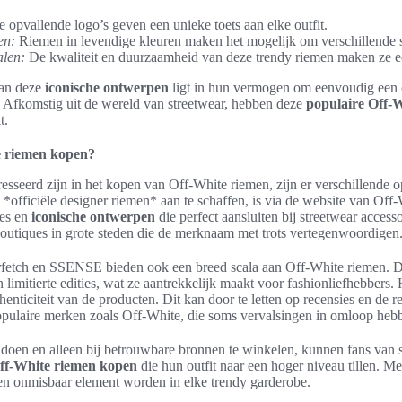
 opvallende logo’s geven een unieke toets aan elke outfit.
en:
Riemen in levendige kleuren maken het mogelijk om verschillende s
len:
De kwaliteit en duurzaamheid van deze trendy riemen maken ze ee
van deze
iconische ontwerpen
ligt in hun vermogen om eenvoudig een c
ls. Afkomstig uit de wereld van streetwear, hebben deze
populaire Off-
t.
e riemen kopen?
esseerd zijn in het kopen van Off-White riemen, zijn er verschillende o
*officiële designer riemen* aan te schaffen, is via de website van Off-W
ies en
iconische ontwerpen
die perfect aansluiten bij streetwear accesso
boutiques in grote steden die de merknaam met trots vertegenwoordigen
Farfetch en SSENSE bieden ook een breed scala aan Off-White riemen. 
n limitierte edities, wat ze aantrekkelijk maakt voor fashionliefhebbers. H
thenticiteit van de producten. Dit kan door te letten op recensies en de r
populaire merken zoals Off-White, die soms vervalsingen in omloop heb
doen en alleen bij betrouwbare bronnen te winkelen, kunnen fans van s
ff-White riemen kopen
die hun outfit naar een hoger niveau tillen. M
n onmisbaar element worden in elke trendy garderobe.