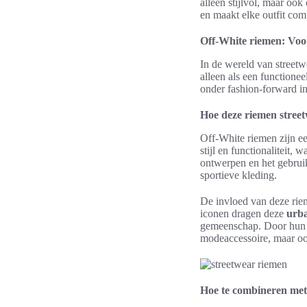
alleen stijlvol, maar oo
en maakt elke outfit com
Off-White riemen: Voor
In de wereld van street
alleen als een functione
onder fashion-forward in
Hoe deze riemen street
Off-White riemen zijn ee
stijl en functionaliteit,
ontwerpen en het gebruik
sportieve kleding.
De invloed van deze riem
iconen dragen deze
urb
gemeenschap. Door hun t
modeaccessoire, maar oo
Hoe te combineren met 