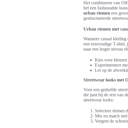
Het combineren van Off-W
het een fashionable kunst
urban riemen
een gewel
gestructureerde streetwe
Urban riemen met casu
Wanneer casual kleding d
een eenvoudige T-shirt, 
naar een hoger niveau ti
Kies voor kleuren 
Experimenteer met 
Let op de afwerki
Streetwear looks met 
Voor een gedurfde stree
die past bij de rest van 
streetwear looks:
Selecteer riemen d
Mix en match met 
Vergeet de schoeis