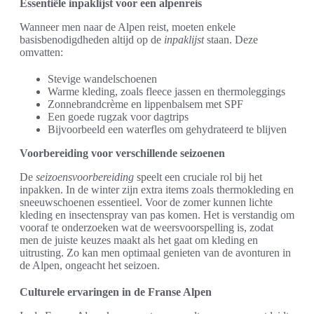
Essentiële inpaklijst voor een alpenreis
Wanneer men naar de Alpen reist, moeten enkele
basisbenodigdheden altijd op de
inpaklijst
staan. Deze
omvatten:
Stevige wandelschoenen
Warme kleding, zoals fleece jassen en thermoleggings
Zonnebrandcrème en lippenbalsem met SPF
Een goede rugzak voor dagtrips
Bijvoorbeeld een waterfles om gehydrateerd te blijven
Voorbereiding voor verschillende seizoenen
De
seizoensvoorbereiding
speelt een cruciale rol bij het
inpakken. In de winter zijn extra items zoals thermokleding en
sneeuwschoenen essentieel. Voor de zomer kunnen lichte
kleding en insectenspray van pas komen. Het is verstandig om
vooraf te onderzoeken wat de weersvoorspelling is, zodat
men de juiste keuzes maakt als het gaat om kleding en
uitrusting. Zo kan men optimaal genieten van de avonturen in
de Alpen, ongeacht het seizoen.
Culturele ervaringen in de Franse Alpen