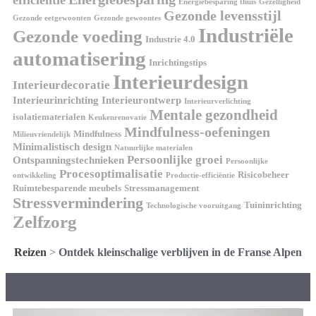
efficiëntie
Energiebesparing thuis
Gezelligheid
Gezonde levensstijl
Gezonde eetgewoonten
Gezonde gewoontes
Industriële
Gezonde voeding
Industrie 4.0
automatisering
Inrichtingstips
Interieurdesign
Interieurdecoratie
Interieurinrichting
Interieurontwerp
Interieurverlichting
Mentale gezondheid
isolatiematerialen
Keukenrenovatie
Mindfulness-oefeningen
Mindfulness
Milieuvriendelijk
Minimalistisch design
Natuurlijke materialen
Persoonlijke groei
Ontspanningstechnieken
Persoonlijke
Procesoptimalisatie
Risicobeheer
ontwikkeling
Productie-efficiëntie
Ruimtebesparende meubels
Stressmanagement
Stressvermindering
Tuininrichting
Technologische vooruitgang
Zelfzorg
Reizen
>
Ontdek kleinschalige verblijven in de Franse Alpen