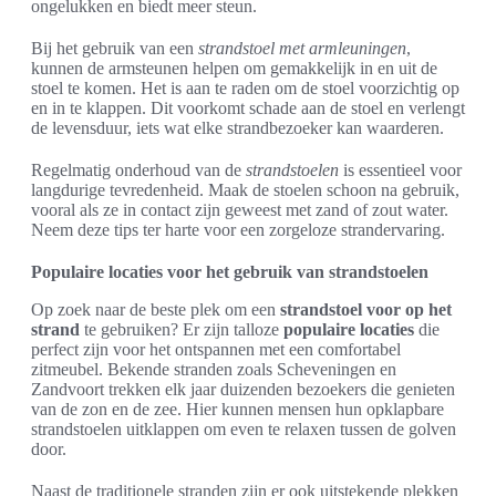
ongelukken en biedt meer steun.
Bij het gebruik van een
strandstoel met armleuningen
,
kunnen de armsteunen helpen om gemakkelijk in en uit de
stoel te komen. Het is aan te raden om de stoel voorzichtig op
en in te klappen. Dit voorkomt schade aan de stoel en verlengt
de levensduur, iets wat elke strandbezoeker kan waarderen.
Regelmatig onderhoud van de
strandstoelen
is essentieel voor
langdurige tevredenheid. Maak de stoelen schoon na gebruik,
vooral als ze in contact zijn geweest met zand of zout water.
Neem deze tips ter harte voor een zorgeloze strandervaring.
Populaire locaties voor het gebruik van strandstoelen
Op zoek naar de beste plek om een
strandstoel voor op het
strand
te gebruiken? Er zijn talloze
populaire locaties
die
perfect zijn voor het ontspannen met een comfortabel
zitmeubel. Bekende stranden zoals Scheveningen en
Zandvoort trekken elk jaar duizenden bezoekers die genieten
van de zon en de zee. Hier kunnen mensen hun opklapbare
strandstoelen uitklappen om even te relaxen tussen de golven
door.
Naast de traditionele stranden zijn er ook uitstekende plekken