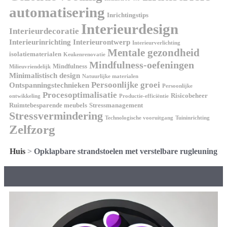
automatisering
Inrichtingstips
Interieurdesign
Interieurdecoratie
Interieurinrichting
Interieurontwerp
Interieurverlichting
Mentale gezondheid
isolatiematerialen
Keukenrenovatie
Mindfulness-oefeningen
Mindfulness
Milieuvriendelijk
Minimalistisch design
Natuurlijke materialen
Persoonlijke groei
Ontspanningstechnieken
Persoonlijke
Procesoptimalisatie
Risicobeheer
ontwikkeling
Productie-efficiëntie
Ruimtebesparende meubels
Stressmanagement
Stressvermindering
Technologische vooruitgang
Tuininrichting
Zelfzorg
Huis
>
Opklapbare strandstoelen met verstelbare rugleuning