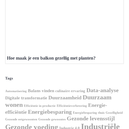
Hoe maak je een balkon gezellig met planten?
Tags
Data-analyse
Balans vinden
culinaire ervaring
Automatisering
Duurzaam
Duurzaamheid
Digitale transformatie
wonen
Energie-
Efficiëntie in productie
Efficiëntieverbetering
Energiebesparing
efficiëntie
Energiebesparing thuis
Gezelligheid
Gezonde levensstijl
Gezonde eetgewoonten
Gezonde gewoontes
Industriële
Gezonde voeding
Industrie 4.0