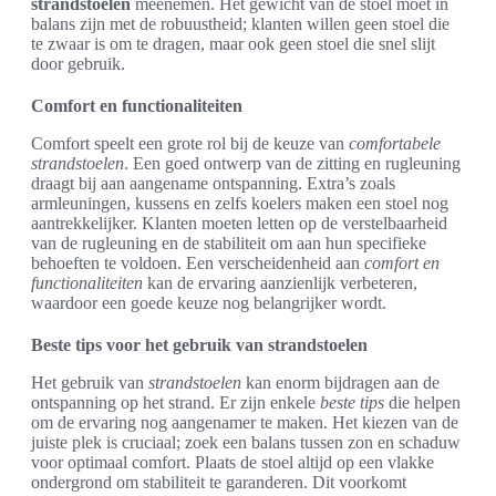
strandstoelen
meenemen. Het gewicht van de stoel moet in
balans zijn met de robuustheid; klanten willen geen stoel die
te zwaar is om te dragen, maar ook geen stoel die snel slijt
door gebruik.
Comfort en functionaliteiten
Comfort speelt een grote rol bij de keuze van
comfortabele
strandstoelen
. Een goed ontwerp van de zitting en rugleuning
draagt bij aan aangename ontspanning. Extra’s zoals
armleuningen, kussens en zelfs koelers maken een stoel nog
aantrekkelijker. Klanten moeten letten op de verstelbaarheid
van de rugleuning en de stabiliteit om aan hun specifieke
behoeften te voldoen. Een verscheidenheid aan
comfort en
functionaliteiten
kan de ervaring aanzienlijk verbeteren,
waardoor een goede keuze nog belangrijker wordt.
Beste tips voor het gebruik van strandstoelen
Het gebruik van
strandstoelen
kan enorm bijdragen aan de
ontspanning op het strand. Er zijn enkele
beste tips
die helpen
om de ervaring nog aangenamer te maken. Het kiezen van de
juiste plek is cruciaal; zoek een balans tussen zon en schaduw
voor optimaal comfort. Plaats de stoel altijd op een vlakke
ondergrond om stabiliteit te garanderen. Dit voorkomt