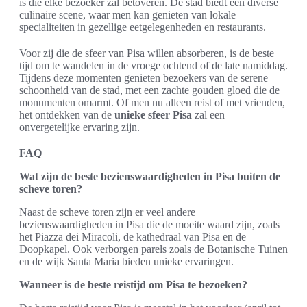
is die elke bezoeker zal betoveren. De stad biedt een diverse
culinaire scene, waar men kan genieten van lokale
specialiteiten in gezellige eetgelegenheden en restaurants.
Voor zij die de sfeer van Pisa willen absorberen, is de beste
tijd om te wandelen in de vroege ochtend of de late namiddag.
Tijdens deze momenten genieten bezoekers van de serene
schoonheid van de stad, met een zachte gouden gloed die de
monumenten omarmt. Of men nu alleen reist of met vrienden,
het ontdekken van de
unieke sfeer Pisa
zal een
onvergetelijke ervaring zijn.
FAQ
Wat zijn de beste bezienswaardigheden in Pisa buiten de
scheve toren?
Naast de scheve toren zijn er veel andere
bezienswaardigheden in Pisa die de moeite waard zijn, zoals
het Piazza dei Miracoli, de kathedraal van Pisa en de
Doopkapel. Ook verborgen parels zoals de Botanische Tuinen
en de wijk Santa Maria bieden unieke ervaringen.
Wanneer is de beste reistijd om Pisa te bezoeken?