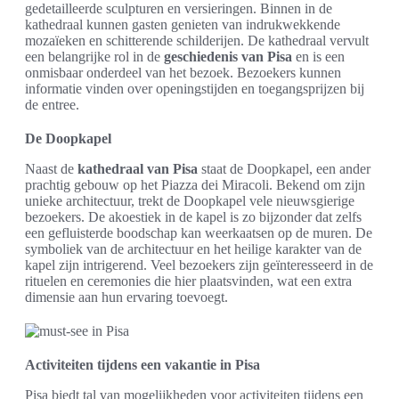
gedetailleerde sculpturen en versieringen. Binnen in de
kathedraal kunnen gasten genieten van indrukwekkende
mozaïeken en schitterende schilderijen. De kathedraal vervult
een belangrijke rol in de
geschiedenis van Pisa
en is een
onmisbaar onderdeel van het bezoek. Bezoekers kunnen
informatie vinden over openingstijden en toegangsprijzen bij
de entree.
De Doopkapel
Naast de
kathedraal van Pisa
staat de Doopkapel, een ander
prachtig gebouw op het Piazza dei Miracoli. Bekend om zijn
unieke architectuur, trekt de Doopkapel vele nieuwsgierige
bezoekers. De akoestiek in de kapel is zo bijzonder dat zelfs
een gefluisterde boodschap kan weerkaatsen op de muren. De
symboliek van de architectuur en het heilige karakter van de
kapel zijn intrigerend. Veel bezoekers zijn geïnteresseerd in de
rituelen en ceremonies die hier plaatsvinden, wat een extra
dimensie aan hun ervaring toevoegt.
Activiteiten tijdens een vakantie in Pisa
Pisa biedt tal van mogelijkheden voor activiteiten tijdens een