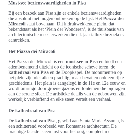
Must-see bezienswaardigheden in Pisa
Bij een bezoek aan Pisa zijn er enkele bezienswaardigheden
die absoluut niet mogen ontbreken op de lijst. Het
Piazza dei
Miracoli
staat bovenaan. Dit indrukwekkende plein, dat
bekendstaat als het ‘Plein der Wonderen’, is de thuisbasis van
architectonische meesterwerken die elk jaar talloze bezoekers
aantrekken.
Het Piazza dei Miracoli
Het Piazza dei Miracoli is een
must-see in Pisa
en biedt een
adembenemend uitzicht op de iconische scheve toren, de
kathedraal van Pisa
en de Doopkapel. De monumenten op
het plein zijn niet alleen prachtig, maar bevatten ook een rijke
geschiedenis. Het plein is aangelegd in de 11e en 12e eeuw en
wordt omringd door groene gazons en fonteinen die bijdragen
aan de serene sfeer. De artistieke details van de gebouwen zijn
werkelijk verbluffend en elke steen vertelt een verhaal.
De kathedraal van Pisa
De
kathedraal van Pisa
, gewijd aan Santa Maria Assunta, is
een schitterend voorbeeld van Romaanse architectuur. De
prachtige façade is een lust voor het oog, compleet met