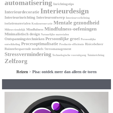
automatisering
Inrichtingstips
Interieurdesign
Interieurdecoratie
Interieurinrichting
Interieurontwerp
Interieurverlichting
Mentale gezondheid
isolatiematerialen
Keukenrenovatie
Mindfulness-oefeningen
Mindfulness
Milieuvriendelijk
Minimalistisch design
Natuurlijke materialen
Persoonlijke groei
Ontspanningstechnieken
Persoonlijke
Procesoptimalisatie
Risicobeheer
ontwikkeling
Productie-efficiëntie
Ruimtebesparende meubels
Stressmanagement
Stressvermindering
Technologische vooruitgang
Tuininrichting
Zelfzorg
Reizen
>
Pisa: ontdek meer dan alleen de toren