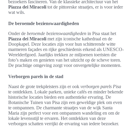
bezoekers fascineren. Van de klassieke architectuur van het
Piazza dei Miracoli
tot de pittoreske straatjes, er is voor ieder
wat wils.
De beroemde bezienswaardigheden
Onder de
beroemde bezienswaardigheden
in Pisa staat het
Piazza dei Miracoli
met zijn iconische kathedraal en de
Doopkapel. Deze locaties zijn voor hun schitterende witte
marmeren façades en rijke geschiedenis erkend als UNESCO-
Werelderfgoed. Jaarlijks trekken ze miljoenen toeristen die
foto’s maken en genieten van het uitzicht op de scheve toren.
De prachtige omgeving zorgt voor onvergetelijke momenten.
Verborgen parels in de stad
Naast de grote trekpleisters zijn er ook
verborgen parels Pisa
te ontdekken. Lokale parken, unieke cafés en minder bekende
historische locaties bieden een authentieke ervaring. De
Botanische Tuinen van Pisa zijn een geweldige plek om even
te ontspannen. De charmante straatjes van de wijk Santa
Maria zijn perfect voor een ontspannen wandeling en om de
lokale levensstijl te ervaren. Het ontdekken van deze
verborgen schatten verrijkt de ervaring van iedere bezoeker.