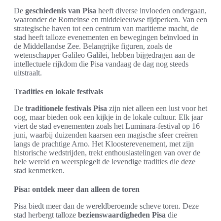
De
geschiedenis van Pisa
heeft diverse invloeden ondergaan,
waaronder de Romeinse en middeleeuwse tijdperken. Van een
strategische haven tot een centrum van maritieme macht, de
stad heeft talloze evenementen en bewegingen beïnvloed in
de Middellandse Zee. Belangrijke figuren, zoals de
wetenschapper Galileo Galilei, hebben bijgedragen aan de
intellectuele rijkdom die Pisa vandaag de dag nog steeds
uitstraalt.
Tradities en lokale festivals
De
traditionele festivals Pisa
zijn niet alleen een lust voor het
oog, maar bieden ook een kijkje in de lokale cultuur. Elk jaar
viert de stad evenementen zoals het Luminara-festival op 16
juni, waarbij duizenden kaarsen een magische sfeer creëren
langs de prachtige Arno. Het Kloosterevenement, met zijn
historische wedstrijden, trekt enthousiastelingen van over de
hele wereld en weerspiegelt de levendige tradities die deze
stad kenmerken.
Pisa: ontdek meer dan alleen de toren
Pisa biedt meer dan de wereldberoemde scheve toren. Deze
stad herbergt talloze
bezienswaardigheden Pisa
die