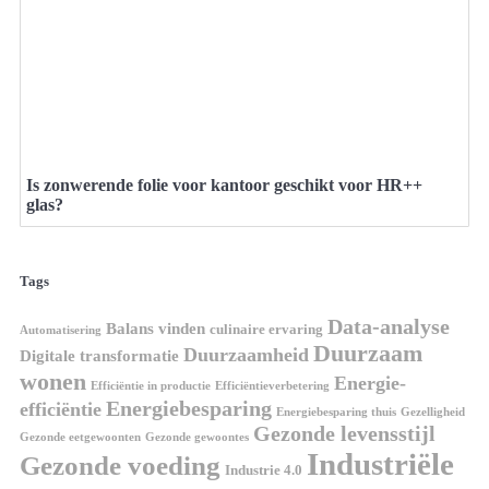
Is zonwerende folie voor kantoor geschikt voor HR++
glas?
Tags
Data-analyse
Balans vinden
culinaire ervaring
Automatisering
Duurzaam
Duurzaamheid
Digitale transformatie
wonen
Energie-
Efficiëntie in productie
Efficiëntieverbetering
Energiebesparing
efficiëntie
Energiebesparing thuis
Gezelligheid
Gezonde levensstijl
Gezonde eetgewoonten
Gezonde gewoontes
Industriële
Gezonde voeding
Industrie 4.0