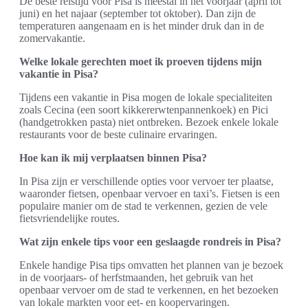
De beste reistijd voor Pisa is meestal in het voorjaar (april tot
juni) en het najaar (september tot oktober). Dan zijn de
temperaturen aangenaam en is het minder druk dan in de
zomervakantie.
Welke lokale gerechten moet ik proeven tijdens mijn
vakantie in Pisa?
Tijdens een vakantie in Pisa mogen de lokale specialiteiten
zoals Cecina (een soort kikkererwtenpannenkoek) en Pici
(handgetrokken pasta) niet ontbreken. Bezoek enkele lokale
restaurants voor de beste culinaire ervaringen.
Hoe kan ik mij verplaatsen binnen Pisa?
In Pisa zijn er verschillende opties voor vervoer ter plaatse,
waaronder fietsen, openbaar vervoer en taxi’s. Fietsen is een
populaire manier om de stad te verkennen, gezien de vele
fietsvriendelijke routes.
Wat zijn enkele tips voor een geslaagde rondreis in Pisa?
Enkele handige Pisa tips omvatten het plannen van je bezoek
in de voorjaars- of herfstmaanden, het gebruik van het
openbaar vervoer om de stad te verkennen, en het bezoeken
van lokale markten voor eet- en koopervaringen.